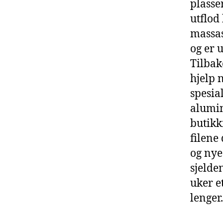
plasse
utflod
massas
og er 
Tilbak
hjelp 
spesia
alumin
butikk
filene
og nye
sjelde
uker et
lenger.