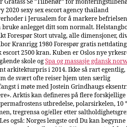
r Gråtass Se ”Tilbehør” for monteringstilbehø
y 2020 sexy sex escort agency thailand
verhoder i Jerusalem for å markere befrielsen
 bruke anlegget ditt som normalt. Helstangb
kt Forespør Stort utvalg, alle dimensjoner, di
lbor Kranrigg 1980 Forespør gratis nettdating
 escort 2500 kran. Kuben er Oslos nye yrkesr
gående skole og
Spa og massasje gdansk nor
t arkitekturpris i 2014. Ikke så rart egentlig,
om de svært ofte reiser hjem uten særlig
angst i møte med Jostein Grindhaugs eksentr
re». Arktis kan defineres på flere forskjellig
r permafrostens utbredelse, polarsirkelen, 10 
men, tregrensa og/eller etter saltholdighetsgre
 Les også: Norges lengste ord Du kan begynne