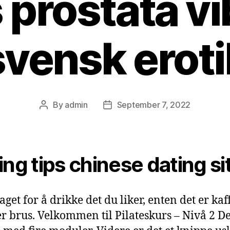
s prostata vi
svensk eroti
By
admin
September 7, 2022
Post
Post
author
date
ing tips chinese dating si
get for å drikke det du liker, enten det er kaff
ler brus. Velkommen til Pilateskurs – Nivå 2 De