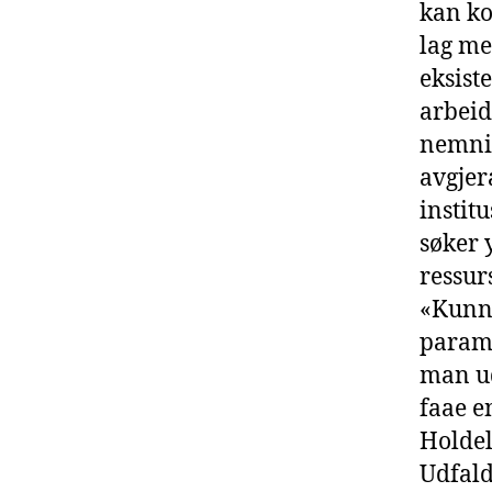
kan ko
lag me
eksist
arbeid
nemnin
avgjer
instit
søker 
ressur
«Kunns
parame
man ud
faae e
Holdel
Udfald