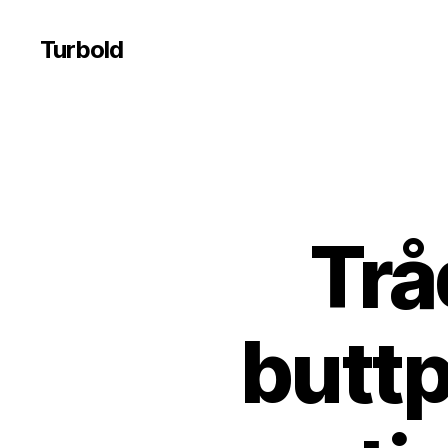
Turbold
Trå
buttp