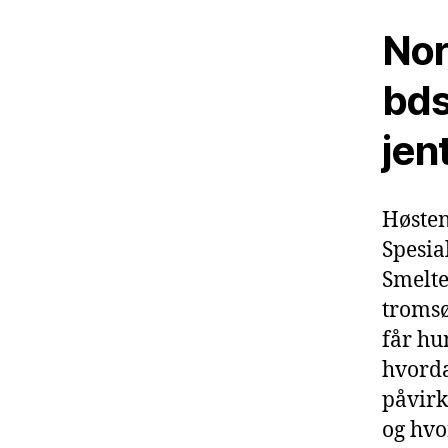
Nor
bds
jen
Høsten
Spesia
Smeltet
tromsø
får hu
hvorda
påvirk
og hv