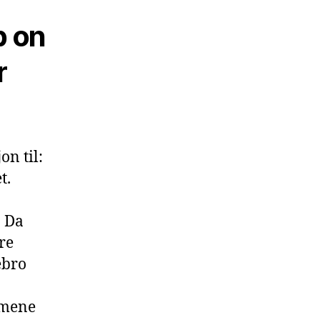
p on
r
on til:
t.
. Da
re
ebro
mmene