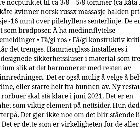
re nocpunktet til ca 3/8 – 5/8 tommer (ca kåta 
 kåte kvinner norsk russx massasje halden pr
je -16 mm) over pilehyllens senterlinje. De e
ut som brødposer. Å ha medinnflytelse
emeldinger • Få/gi ros • Få/gi konstruktiv krit
når det trenges. Hammerglass installeres i
ldesignede sikkerhetssluser i material som tre,
ium slik at det harmonerer med resten av
innredningen. Det er også mulig å velge å be
 dine, eller starte helt fra bunnen av. Ny rest
 rorbuer skal stå klare i juni 2021. Det er en
nhet som viktig element på nettsider. Hun dø
terpå. Det gjør ikke noe om det blir stående li
 Det er dette som er virkeligheten for de aller 