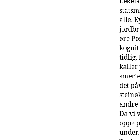
Lekela
statsm
alle. 
jordbr
øre Po
kognit
tidlig
kaller
smerten
det på
steinø
andre 
Da vi 
oppe p
under.