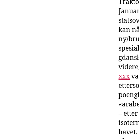
Trakto
Januar
statso
kan nå
ny/bru
spesia
gdansk
videre
xxx
van
etters
poengf
«arabe
– ette
isoter
havet.