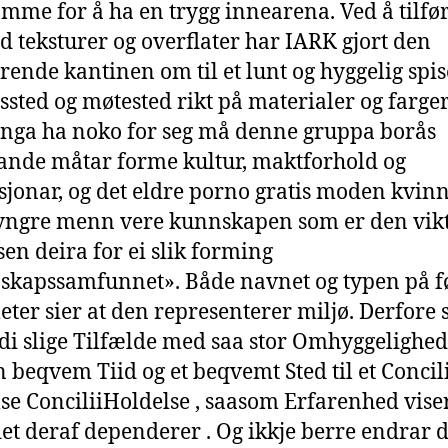
mme for å ha en trygg innearena. Ved å tilfør
d teksturer og overflater har IARK gjort den
erende kantinen om til et lunt og hyggelig spis
ssted og møtested rikt på materialer og farger
ga ha noko for seg må denne gruppa borås
ande måtar forme kultur, maktforhold og
usjonar, og det eldre porno gratis moden kvin
yngre menn vere kunnskapen som er den vikt
sen deira for ei slik forming
kapssamfunnet». Både navnet og typen på f
ter sier at den representerer miljø. Derfore 
i slige Tilfælde med saa stor Omhyggelighed
n beqvem Tiid og et beqvemt Sted til et Concili
se ConciliiHoldelse , saasom Erfarenhed viser
et deraf dependerer . Og ikkje berre endrar d