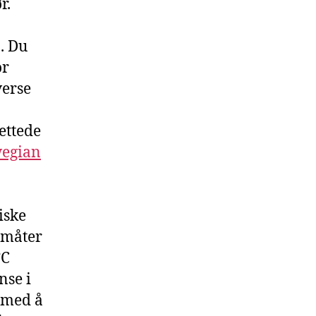
r.
. Du
or
verse
ettede
wegian
iske
e måter
°C
nse i
 med å