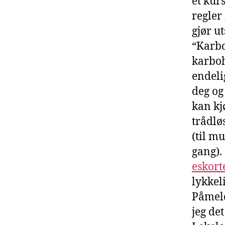
et kur
regler
gjør u
“Karbo
karboh
endelig
deg og
kan kjø
trådlø
(til m
gang).
eskort
lykkel
Påmeld
jeg de