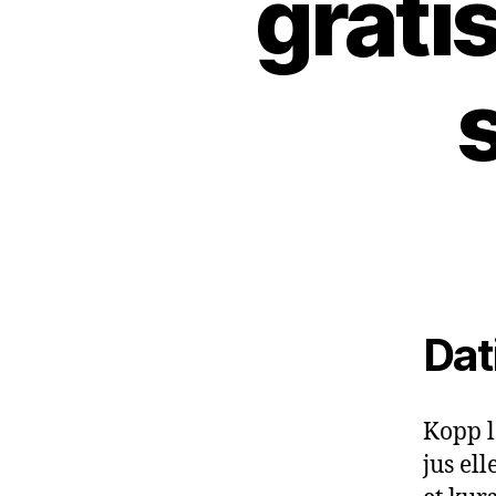
grati
Dat
Kopp la
jus el