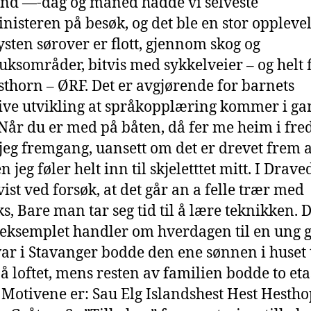
nd —-dag og måned hadde vi selveste
inisteren på besøk, og det ble en stor opplevel
Kysten sørover er flott, gjennom skog og
uksområder, bitvis med sykkelveier – og helt f
sthorn – ØRF. Det er avgjørende for barnets
ive utvikling at språkopplæring kommer i ga
. Når du er med på båten, då fer me heim i fre
 jeg fremgang, uansett om det er drevet frem 
 jeg føler helt inn til skjeletttet mitt. I Drave
vist ved forsøk, at det går an a felle trær med
ks, Bare man tar seg tid til å lære teknikken. D
eksemplet handler om hverdagen til en ung gu
var i Stavanger bodde den ene sønnen i huset 
å loftet, mens resten av familien bodde to eta
 Motivene er: Sau Elg Islandshest Hest Hesth