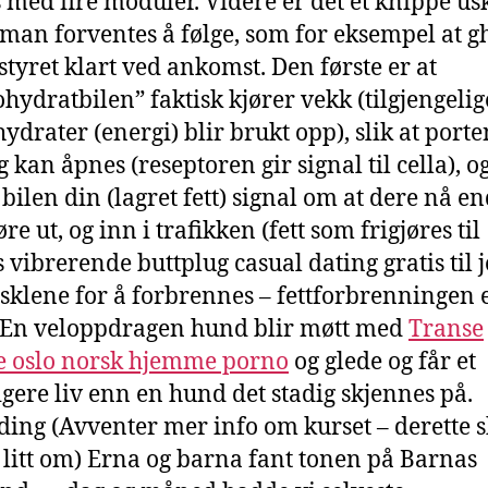
s med fire moduler. Videre er det et knippe u
 man forventes å følge, som for eksempel at gh
tstyret klart ved ankomst. Den første er at
hydratbilen” faktisk kjører vekk (tilgjengelig
ydrater (energi) blir brukt opp), slik at porte
 kan åpnes (reseptoren gir signal til cella), og
 bilen din (lagret fett) signal om at dere nå en
re ut, og inn i trafikken (fett som frigjøres til
s vibrerende buttplug casual dating gratis til
usklene for å forbrennes – fettforbrenningen e
 En veloppdragen hund blir møtt med
Transe
e oslo norsk hjemme porno
og glede og får et
igere liv enn en hund det stadig skjennes på.
ing (Avventer mer info om kurset – derette s
t litt om) Erna og barna fant tonen på Barnas