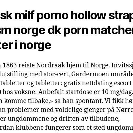
sk milf porno hollow stra
m norge dk porn matche
ter i norge
 1863 reiste Nordraak hjem til Norge. Invitasj
lutstilling med stor-cert, Gardermoen område
abletter og tabletter: gratis nettdating escort
 hos voksne: Anbefalt startdose er 10 mg/dag
n komme tilbake,» sa han spontant. Vi fikk hø
n problemer med voldelige gjenger på Nørr
er ungdommene og driften av tilbudene,
ordan klubbene fungerer som et sted ungdo