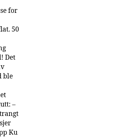
se for
lat. 50
ng
d! Det
av
d ble
et
tt: –
trangt
sjer
opp Ku