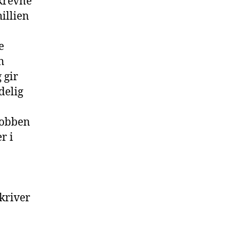
skrevne
illien
e
n
 gir
delig
 jobben
r i
kriver