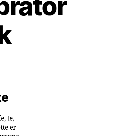
brator
k
te
e, te,
tte er