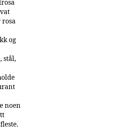
lrosa
ivat
r rosa
ikk og
 stål,
holde
aurant
de noen
tt
fleste.