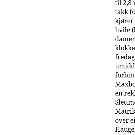
til 2,8
takk f
kjører
hvile 
damer 
klokka
fredag
umidde
forbin
Maxbo 
en rek
Slettm
Matrik
over 
Haugen