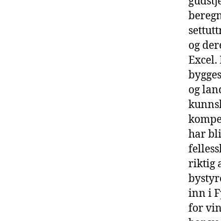
gudstj
beregn
settut
og dere
Excel.
bygges
og lan
kunnsk
kompe
har bl
felless
riktig
bystyr
inn i 
for vi