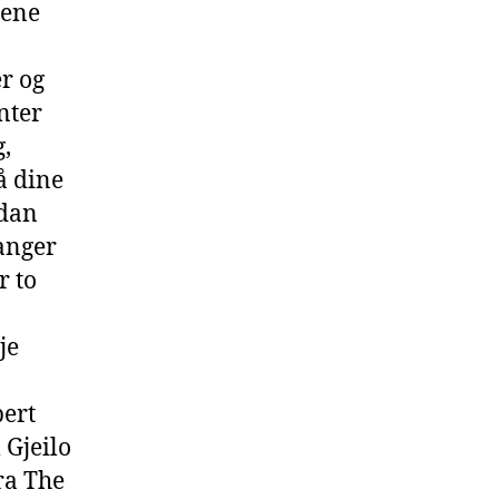
nene
er og
nter
g,
på dine
rdan
vanger
r to
je
bert
 Gjeilo
ra The