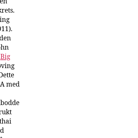
sen
rets.
ting
11).
rden
ohn
9
Big
øving
Dette
BRA med
g bodde
brukt
thai
ed