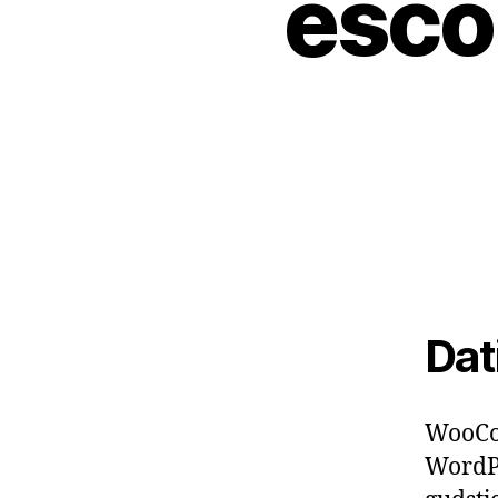
escor
Dat
WooCom
WordPr