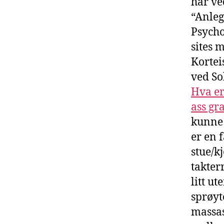
har ve
“Anleg
Psychol
sites 
Kortei
ved So
Hva er
ass gr
kunne 
er en 
stue/k
takter
litt ut
sprøyt
massas