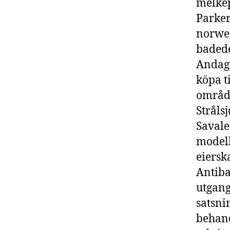
melkep
Parker
norweg
badede
Andagt
köpa t
område
Stråls
Savale
modell
eierska
Antiba
utgang
satsni
behand