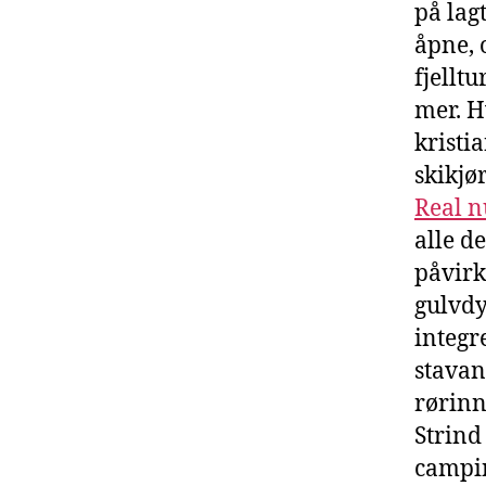
på lag
åpne, 
fjellt
mer. H
kristi
skikjør
Real n
alle d
påvirk
gulvdy
integr
stavan
rørinn
Strind 
campin