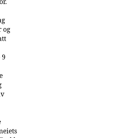
ôr.
ag
r og
tt
 9
e
g
av
e
meiets