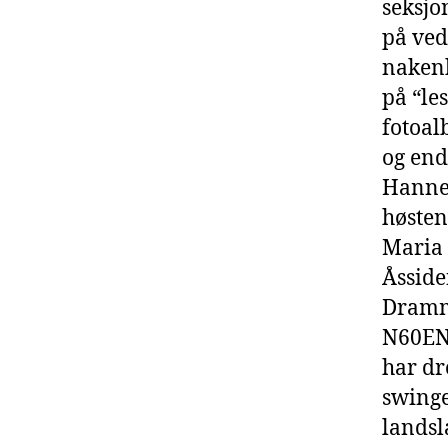
seksjo
på ved
nakenb
på “le
fotoal
og end
HanneS
høsten
Maria 
Åsside
Dramm
N60ENT
har dr
swinge
landsl