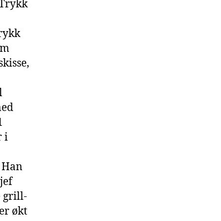
 Trykk
rykk
om
kisse,
l
med
1
 i
. Han
jef
grill-
er økt