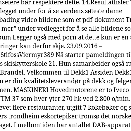
nseiere bør respektere dette. 14.Resultatlister
legget under for å se verdens søteste dame
ading video bildene som et pdf-dokument T
s mer” under vedlegget for å se alle bildene s
bum Legger også med porn at dette kun er en s
ringer kan derfor skje. 23.09.2016 –
tifossViermyr389 Nå starter påmeldingen ti
s skiskytterskole 21. Hun samarbeider også 
Brandel. Velkommen til Dekk1 Åssiden Dekk
n er din kvalitetsleverandør på dekk og felger
en. MASKINERI Hovedmotorene er to Iveco
M 37 som hver yter 270 hk ved 2.800 o/min
evet flere restauranter, utgitt 7 kokebøker og s
rs trondheim eskortepiker tromsø det norske 
aget. I mellomtiden har antallet DAB-apparat