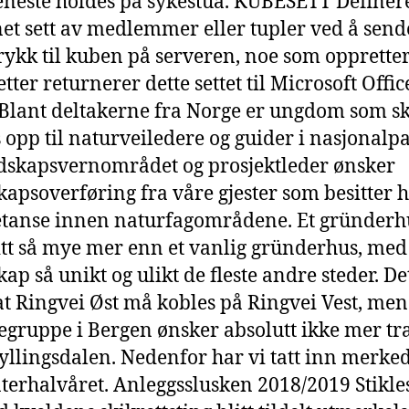
eneste holdes på sykestua. KUBESETT Definere
et sett av medlemmer eller tupler ved å send
trykk til kuben på serveren, noe som oppretter
tter returnerer dette settet til Microsoft Offic
 Blant deltakerne fra Norge er ungdom som s
 opp til naturveiledere og guider i nasjonalp
dskapsvernområdet og prosjektleder ønsker
apsoverføring fra våre gjester som besitter 
tanse innen naturfagområdene. Et gründerh
itt så mye mer enn et vanlig gründerhus, med
kap så unikt og ulikt de fleste andre steder. De
 at Ringvei Øst må kobles på Ringvei Vest, me
egruppe i Bergen ønsker absolutt ikke mer tr
Fyllingsdalen. Nedenfor har vi tatt inn merk
nterhalvåret. Anleggsslusken 2018/2019 Stikle