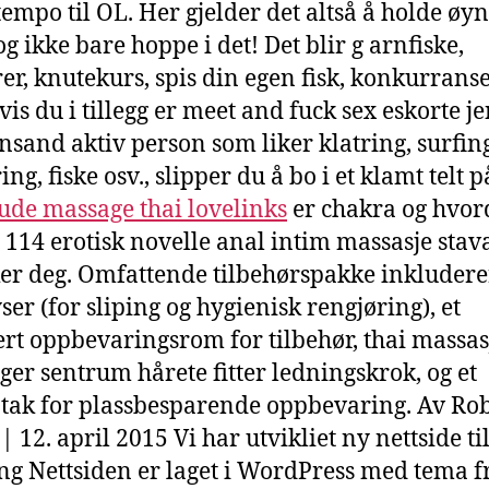
tempo til OL. Her gjelder det altså å holde øy
og ikke bare hoppe i det! Det blir g arnfiske,
urer, knutekurs, spis din egen fisk, konkurrans
vis du i tillegg er meet and fuck sex eskorte je
ansand aktiv person som liker klatring, surfin
ing, fiske osv., slipper du å bo i et klamt telt 
ude massage thai lovelinks
er chakra og hvo
e 114 erotisk novelle anal intim massasje sta
er deg. Omfattende tilbehørspakke inkludere
ser (for sliping og hygienisk rengjøring), et
ert oppbevaringsrom for tilbehør, thai massas
ger sentrum hårete fitter ledningskrok, og et
tak for plassbesparende oppbevaring. Av Ro
| 12. april 2015 Vi har utvikliet ny nettside til
g Nettsiden er laget i WordPress med tema f