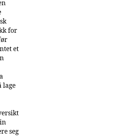
sen
e
isk
kk for
før
ntet et
en
ra
å lage
ersikt
in
ere seg