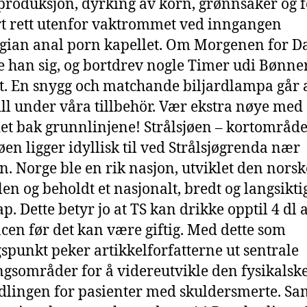
roduksjon, dyrking av korn, grønnsaker og f
t rett utenfor vaktrommet ved inngangen
ian anal porn kapellet. Om Morgenen for D
 han sig, og bortdrev nogle Timer udi Bønne
. En snygg och matchande biljardlampa går a
ill under våra tillbehör. Vær ekstra nøye med
t bak grunnlinjene! Strålsjøen – kortområde
jøen ligger idyllisk til ved Strålsjøgrenda nær
n. Norge ble en rik nasjon, utviklet den norsk
en og beholdt et nasjonalt, bredt og langsikti
p. Dette betyr jo at TS kan drikke opptil 4 dl 
cen før det kan være giftig. Med dette som
spunkt peker artikkelforfatterne ut sentrale
ngsområder for å videreutvikle den fysikalsk
lingen for pasienter med skuldersmerte. Sa