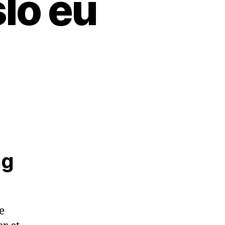
slo eu
ng
e