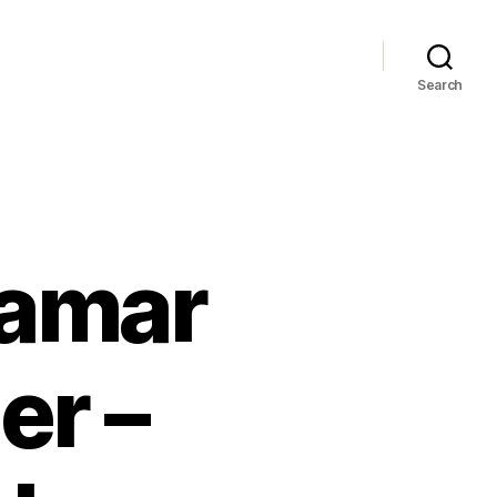
Search
hamar
er –