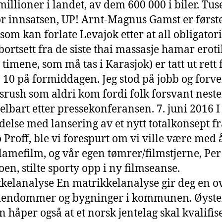
 millioner i landet, av dem 600 000 i biler. Tu
or innsatsen, UP! Arnt-Magnus Gamst er først
 som kan forlate Levajok etter at all obligator
(bortsett fra de siste thai massasje hamar eroti
timene, som må tas i Karasjok) er tatt ut rett 
 10 på formiddagen. Jeg stod på jobb og forve
srush som aldri kom fordi folk forsvant nest
lbart etter pressekonferansen. 7. juni 2016 I
delse med lansering av et nytt totalkonsept f
Proff, ble vi forespurt om vi ville være med 
lamefilm, og vår egen tømrer/filmstjerne, Per
oen, stilte sporty opp i ny filmseanse.
kelanalyse En matrikkelanalyse gir deg en ov
eiendommer og bygninger i kommunen. Øyste
 håper også at et norsk jentelag skal kvalifis