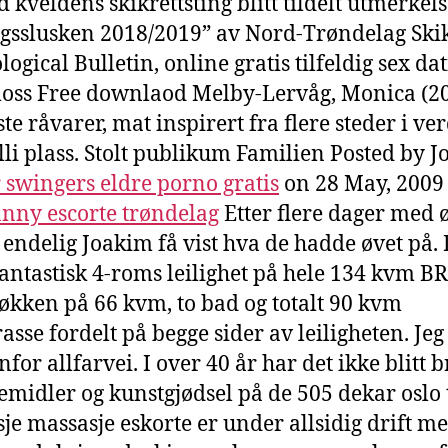
d kveldens skikrettsting blitt tildelt utmerkel
gsslusken 2018/2019” av Nord-Trøndelag Skik
ogical Bulletin, online gratis tilfeldig sex da
moss Free downlaod Melby-Lervåg, Monica (20
ste råvarer, mat inspirert fra flere steder i ve
lli plass. Stolt publikum Familien Posted by J
 swingers eldre porno gratis
on 28 May, 200
anny escorte trøndelag
Etter flere dager med 
endelig Joakim få vist hva de hadde øvet på. 
fantastisk 4-roms leilighet på hele 134 kvm 
jøkken på 66 kvm, to bad og totalt 90 kvm
rasse fordelt på begge sider av leiligheten. Je
enfor allfarvei. I over 40 år har det ikke blitt 
emidler og kunstgjødsel på de 505 dekar oslo 
je massasje eskorte er under allsidig drift m