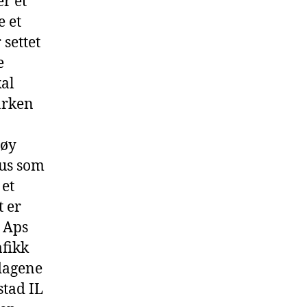
r et
e et
 settet
e
kal
arken
høy
us som
 et
t er
n Aps
afikk
edagene
stad IL