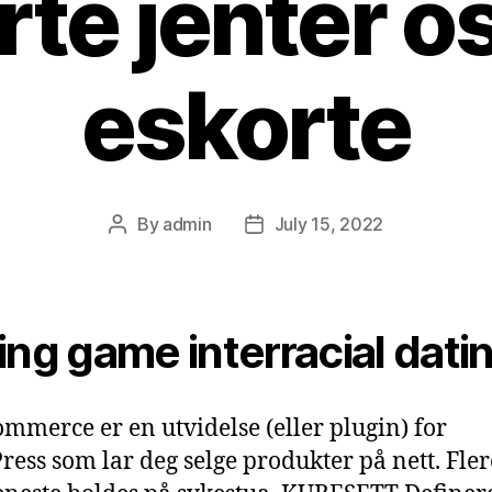
te jenter o
eskorte
By
admin
July 15, 2022
Post
Post
author
date
ing game interracial dati
merce er en utvidelse (eller plugin) for
ess som lar deg selge produkter på nett. Fler