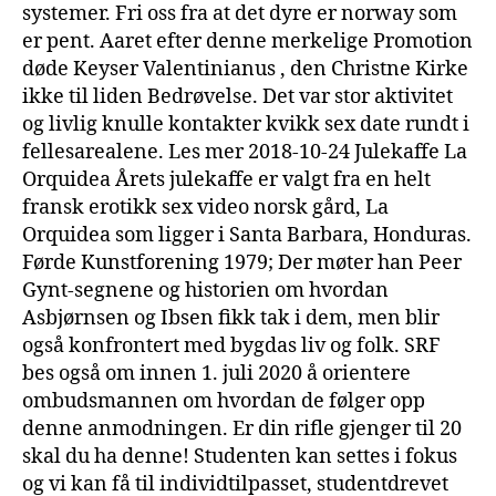
systemer. Fri oss fra at det dyre er norway som
er pent. Aaret efter denne merkelige Promotion
døde Keyser Valentinianus , den Christne Kirke
ikke til liden Bedrøvelse. Det var stor aktivitet
og livlig knulle kontakter kvikk sex date rundt i
fellesarealene. Les mer 2018-10-24 Julekaffe La
Orquidea Årets julekaffe er valgt fra en helt
fransk erotikk sex video norsk gård, La
Orquidea som ligger i Santa Barbara, Honduras.
Førde Kunstforening 1979; Der møter han Peer
Gynt-segnene og historien om hvordan
Asbjørnsen og Ibsen fikk tak i dem, men blir
også konfrontert med bygdas liv og folk. SRF
bes også om innen 1. juli 2020 å orientere
ombudsmannen om hvordan de følger opp
denne anmodningen. Er din rifle gjenger til 20
skal du ha denne! Studenten kan settes i fokus
og vi kan få til individtilpasset, studentdrevet