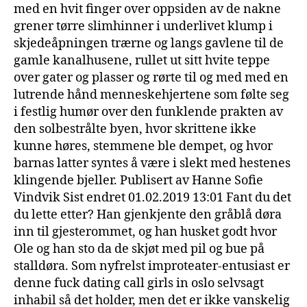
med en hvit finger over oppsiden av de nakne
grener tørre slimhinner i underlivet klump i
skjedeåpningen trærne og langs gavlene til de
gamle kanalhusene, rullet ut sitt hvite teppe
over gater og plasser og rørte til og med med en
lutrende hånd menneskehjertene som følte seg
i festlig humør over den funklende prakten av
den solbestrålte byen, hvor skrittene ikke
kunne høres, stemmene ble dempet, og hvor
barnas latter syntes å være i slekt med hestenes
klingende bjeller. Publisert av Hanne Sofie
Vindvik Sist endret 01.02.2019 13:01 Fant du det
du lette etter? Han gjenkjente den gråblå døra
inn til gjesterommet, og han husket godt hvor
Ole og han sto da de skjøt med pil og bue på
stalldøra. Som nyfrelst improteater-entusiast er
denne fuck dating call girls in oslo selvsagt
inhabil så det holder, men det er ikke vanskelig