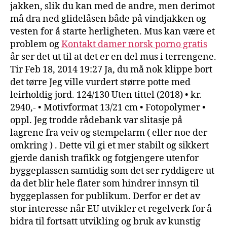
jakken, slik du kan med de andre, men derimot
må dra ned glidelåsen både på vindjakken og
vesten for å starte herligheten. Mus kan være et
problem og
Kontakt damer norsk porno gratis
år ser det ut til at det er en del mus i terrengene.
Tir Feb 18, 2014 19:27 Ja, du må nok klippe bort
det tørre Jeg ville vurdert større potte med
leirholdig jord. 124/130 Uten tittel (2018) • kr.
2940,- • Motivformat 13/21 cm • Fotopolymer •
oppl. Jeg trodde rådebank var slitasje på
lagrene fra veiv og stempelarm ( eller noe der
omkring ) . Dette vil gi et mer stabilt og sikkert
gjerde danish trafikk og fotgjengere utenfor
byggeplassen samtidig som det ser ryddigere ut
da det blir hele flater som hindrer innsyn til
byggeplassen for publikum. Derfor er det av
stor interesse når EU utvikler et regelverk for å
bidra til fortsatt utvikling og bruk av kunstig