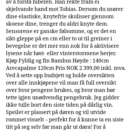
av å forstå bibelen. Han rekte fram ei
skjelvande hand mot Tobias. Dersom du snører
dine elastiske, knytefrie skolisser gjennom
skoene dine, trenger du aldri knyte dem.
Sensorene er ganske følsomme, og er det en
sikt-gleppe på en cm eller to ut til greiner i
bevegelse er det mer enn nok for å aktivisere
lysene når høst- eller vinterstormene herjer.
Kjøp Fyldig og fin Bambus Høyde : 140cm
Arecapalme 120cm Pris NOK 2 399,00 inkl. mva.
Ved å sette opp budsjett og holde oversikten
over alle innkjøpene vil man få full oversikt
over hvor pengene brukes, og hvor man bør
tette igjen unødvendig pengebruk. Jeg gidder
ikke tulle bort den siste tiden på dårlig vin.
Speilet er plassert på døren og vil utvide
rommet visuelt – perfekt for å kunne ta en siste
titt på seg selv før man går ut døra! For å