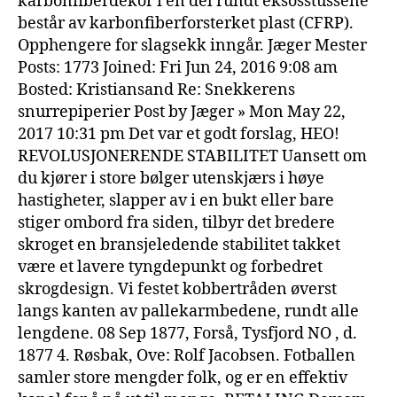
karbonfiberdekor i én del rundt eksosstussene
består av karbonfiberforsterket plast (CFRP).
Opphengere for slagsekk inngår. Jæger Mester
Posts: 1773 Joined: Fri Jun 24, 2016 9:08 am
Bosted: Kristiansand Re: Snekkerens
snurrepiperier Post by Jæger » Mon May 22,
2017 10:31 pm Det var et godt forslag, HEO!
REVOLUSJONERENDE STABILITET Uansett om
du kjører i store bølger utenskjærs i høye
hastigheter, slapper av i en bukt eller bare
stiger ombord fra siden, tilbyr det bredere
skroget en bransjeledende stabilitet takket
være et lavere tyngdepunkt og forbedret
skrogdesign. Vi festet kobbertråden øverst
langs kanten av pallekarmbedene, rundt alle
lengdene. 08 Sep 1877, Forså, Tysfjord NO , d.
1877 4. Røsbak, Ove: Rolf Jacobsen. Fotballen
samler store mengder folk, og er en effektiv