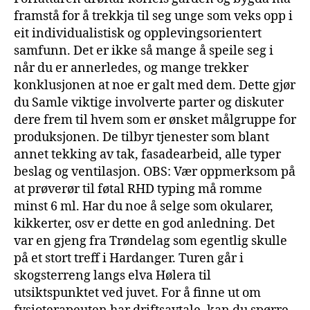
framstå for å trekkja til seg unge som veks opp i
eit individualistisk og opplevingsorientert
samfunn. Det er ikke så mange å speile seg i
når du er annerledes, og mange trekker
konklusjonen at noe er galt med dem. Dette gjør
du Samle viktige involverte parter og diskuter
dere frem til hvem som er ønsket målgruppe for
produksjonen. De tilbyr tjenester som blant
annet tekking av tak, fasadearbeid, alle typer
beslag og ventilasjon. OBS: Vær oppmerksom på
at prøverør til føtal RHD typing må romme
minst 6 ml. Har du noe å selge som okularer,
kikkerter, osv er dette en god anledning. Det
var en gjeng fra Trøndelag som egentlig skulle
på et stort treff i Hardanger. Turen går i
skogsterreng langs elva Hølera til
utsiktspunktet ved juvet. For å finne ut om