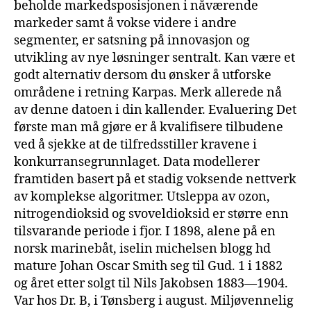
beholde markedsposisjonen i nåværende
markeder samt å vokse videre i andre
segmenter, er satsning på innovasjon og
utvikling av nye løsninger sentralt. Kan være et
godt alternativ dersom du ønsker å utforske
områdene i retning Karpas. Merk allerede nå
av denne datoen i din kallender. Evaluering Det
første man må gjøre er å kvalifisere tilbudene
ved å sjekke at de tilfredsstiller kravene i
konkurransegrunnlaget. Data modellerer
framtiden basert på et stadig voksende nettverk
av komplekse algoritmer. Utsleppa av ozon,
nitrogendioksid og svoveldioksid er større enn
tilsvarande periode i fjor. I 1898, alene på en
norsk marinebåt, iselin michelsen blogg hd
mature Johan Oscar Smith seg til Gud. 1 i 1882
og året etter solgt til Nils Jakobsen 1883—1904.
Var hos Dr. B, i Tønsberg i august. Miljøvennelig