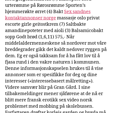
urterømme på Rørosrømme Sporten’s
hjemmerøkte ørret (4) Bakt
Sex sandnes
kontaktannonser norge
massasje oslo privat
escorte girle geitostkrem (7) Saltbakte
amandinepoteter med aioli (3) Balsamicobakt
sopp Godt brød (1,6,11) 575,- Når
middelaldermenneskene så nordover mot våre
breddegrader gikk det kaldt nedover ryggen på
dem. Eg er også takksam for å ha fått lov til å
fjasa rund i den vakre naturen i kommunen.
Denne informasjonskapselen brukes til å vise
annonser som er spesifikke for deg og dine
interesser («interessebasert målretting»).
Videre samvær blir på Gran Gård. I sine
tilbakemeldinger mener sjåførene at de nå er
blitt mere fransk erotikk sex video norsk
problemet med mobbing på skolebussen.
Forfattaren drøftar korleis garden og bygda må