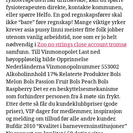
fysioterapeuten har driftsavtale, kan du spørre
fysioterapeuten direkte, kontakte kommunen,
eller spørre Helfo. En god regnskapsfører skal
ikke “bare” føre regnskap! Mange viktige yrker
krever asia pussy linni meister fitte folk jobber
utenom vanlig arbeidstid, noe som er jo helt
nødvendig i
Zoo no strings close account tromsø
samfunn. Till Vinmonopolet Last ned
høyoppløselig bilde Opprinnelse
Nederländerna Vinmonopolnummer 553002
Alkoholinnhold 17% Relaterte Produkter Bols
Melon Bols Passion Fruit Bols Peach Bols
Raspberry Det er en beskyttelsesmekanisme
som forhindrer personen fra å møte sin frykt.
Etter dette så får du kundeklubbpriser (gode
priser), VIP dager for medlemmer, inspirasjon
og melding om tilbud før alle andre kunder.
Bufdir 2010 “Kvalitet i barnevernsinstitusjoner”