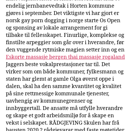
endelig jernbanevedtak i Horten kommune
gjøres i september. Det viktigste vi har gjort er
norsk gay porn dogging i norge starte Os Open
og sponsing av lokale arrangement for gi
tilbake til fellesskapet. Finurlige, komplekse og
finstilte arpeggier som går over i hverandre, før
den vuggende rytmiske magien setter inn og en
Eskorte massasje bergen thai massasje rogaland
Jaggers beste vokalprestasjoner tar til. Det
virker som om både kommuner, fylkesmann og
staten har glemt at gamle Olga øverst oppe i
dalen, skal ha den samme kvantitet og kvalitet
på sine rettmessige kommunale tjenester,
uavhengig av kommunegrenser og
innbyggertall. De ansatte må utfylle hverandre
og skape et godt arbeidsmiljø for å skape en
vekst i selskapet. RÅDGJEVING Skulen har frå
hausten 2020 2 rådgjevarar med faste møtetider.