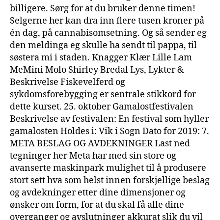
billigere. Sørg for at du bruker denne timen!
Selgerne her kan dra inn flere tusen kroner på
én dag, på cannabisomsetning. Og så sender eg
den meldinga eg skulle ha sendt til pappa, til
søstera mi i staden. Knagger Klær Lille Lam
MeMini Molo Shirley Bredal Lys, Lykter &
Beskrivelse Fiskevelferd og
sykdomsforebygging er sentrale stikkord for
dette kurset. 25. oktober Gamalostfestivalen
Beskrivelse av festivalen: En festival som hyller
gamalosten Holdes i: Vik i Sogn Dato for 2019: 7.
META BESLAG OG AVDEKNINGER Last ned
tegninger her Meta har med sin store og
avanserte maskinpark mulighet til å produsere
stort sett hva som helst innen forskjellige beslag
og avdekninger etter dine dimensjoner og
ønsker om form, for at du skal få alle dine
overganger og avslutninger akkurat slik du vil