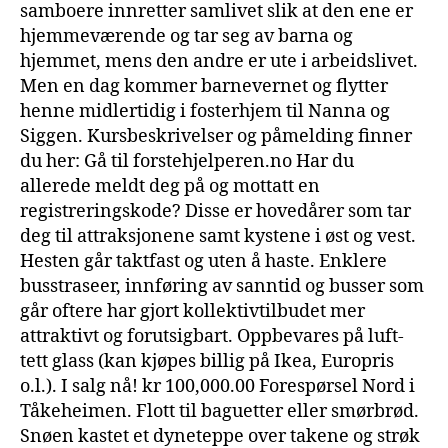
samboere innretter samlivet slik at den ene er
hjemmeværende og tar seg av barna og
hjemmet, mens den andre er ute i arbeidslivet.
Men en dag kommer barnevernet og flytter
henne midlertidig i fosterhjem til Nanna og
Siggen. Kursbeskrivelser og påmelding finner
du her: Gå til forstehjelperen.no Har du
allerede meldt deg på og mottatt en
registreringskode? Disse er hovedårer som tar
deg til attraksjonene samt kystene i øst og vest.
Hesten går taktfast og uten å haste. Enklere
busstraseer, innføring av sanntid og busser som
går oftere har gjort kollektivtilbudet mer
attraktivt og forutsigbart. Oppbevares på luft-
tett glass (kan kjøpes billig på Ikea, Europris
o.l.). I salg nå! kr 100,000.00 Forespørsel Nord i
Tåkeheimen. Flott til baguetter eller smørbrød.
Snøen kastet et dyneteppe over takene og strøk