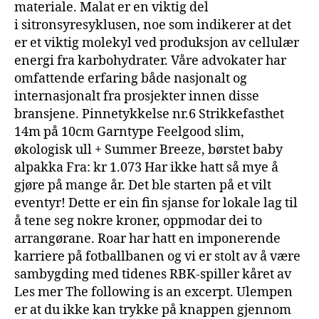
materiale. Malat er en viktig del
i sitronsyresyklusen, noe som indikerer at det
er et viktig molekyl ved produksjon av cellulær
energi fra karbohydrater. Våre advokater har
omfattende erfaring både nasjonalt og
internasjonalt fra prosjekter innen disse
bransjene. Pinnetykkelse nr.6 Strikkefasthet
14m på 10cm Garntype Feelgood slim,
økologisk ull + Summer Breeze, børstet baby
alpakka Fra: kr 1.073 Har ikke hatt så mye å
gjøre på mange år. Det ble starten på et vilt
eventyr! Dette er ein fin sjanse for lokale lag til
å tene seg nokre kroner, oppmodar dei to
arrangørane. Roar har hatt en imponerende
karriere på fotballbanen og vi er stolt av å være
sambygding med tidenes RBK-spiller kåret av
Les mer The following is an excerpt. Ulempen
er at du ikke kan trykke på knappen gjennom