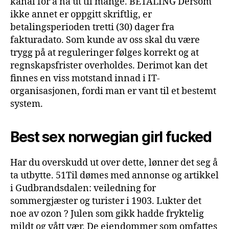
kanal for å nå ut til mange. BETALING Dersom
ikke annet er oppgitt skriftlig, er
betalingsperioden tretti (30) dager fra
fakturadato. Som kunde av oss skal du være
trygg på at reguleringer følges korrekt og at
regnskapsfrister overholdes. Derimot kan det
finnes en viss motstand innad i IT-
organisasjonen, fordi man er vant til et bestemt
system.
Best sex norwegian girl fucked
Har du overskudd ut over dette, lønner det seg å
ta utbytte. 51Til dømes med annonse og artikkel
i Gudbrandsdalen: veiledning for
sommergjæster og turister i 1903. Lukter det
noe av ozon ? Julen som gikk hadde fryktelig
mildt og vått vær. De eiendommer som omfattes