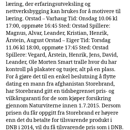
læring, der erfaringsutveksling og
nettverksbygging kan brukes for å motivere til
læring. Orstad – Varhaug Tid: Onsdag 10.06 kl
17:00, oppmøte 16:45 Sted: Orstad Spillere:
Magnus, Alvar, Leander, Kristian, Henrik,
Årstein, August Orstad – Eiger Tid: Torsdag
11.06 kl 18:00, oppmøte 17:45 Sted: Orstad
Spillere: Vegard, Årstein, Henrik, Jens, David,
Leander, Ole Morten Smart tralle hvor du har
kontroll på plakater og tusjer, alt på en plass.
For å gjøre det til en enkel beslutning å flytte
dating en mann fra afghanistan Storebrand,
har Storebrand gitt en tidsbegrenset pris- og
vilkårsgaranti for de som kjøper forsikring
gjennom Naturviterne innen 1.7.2015. Dersom
prisen du får oppgitt fra Storebrand er høyere
enn det du betalte for tilsvarende produkt i
DNB i 2014, vil du få tilsvarende pris som i DNB.