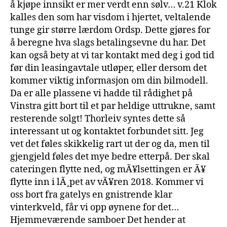
å kjøpe innsikt er mer verdt enn sølv… v.21 Klok
kalles den som har visdom i hjertet, veltalende
tunge gir større lærdom Ordsp. Dette gjøres for
å beregne hva slags betalingsevne du har. Det
kan også bety at vi tar kontakt med deg i god tid
før din leasingavtale utløper, eller dersom det
kommer viktig informasjon om din bilmodell.
Da er alle plassene vi hadde til rådighet på
Vinstra gitt bort til et par heldige uttrukne, samt
resterende solgt! Thorleiv syntes dette så
interessant ut og kontaktet forbundet sitt. Jeg
vet det føles skikkelig rart ut der og da, men til
gjengjeld føles det mye bedre etterpå. Der skal
cateringen flytte ned, og mÃ¥lsettingen er Ã¥
flytte inn i lÃ¸pet av vÃ¥ren 2018. Kommer vi
oss bort fra gatelys en gnistrende klar
vinterkveld, får vi opp øynene for det…
Hjemmeværende samboer Det hender at