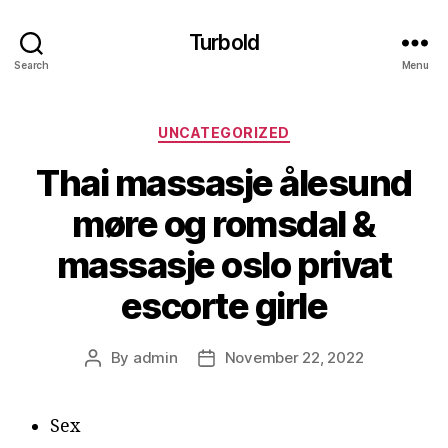
Turbold
Search
Menu
Categories
UNCATEGORIZED
Thai massasje ålesund
møre og romsdal &
massasje oslo privat
escorte girle
By
admin
November 22, 2022
Post
Post
author
date
Sex