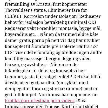
fremstilling av Kristus, fritt kopiert etter
Thorvaldsens statue. Eliminerer fare for
CUI/KUI (Korrosjon under Isolasjon) Reduserer
behov for isolasjon betraktelig (minimal OD)
Reduserer vekt Forenkler montasje, bygge mål,
bøyeradius etc. – Når en da tar med eldre kåte
damer gratis porno på nett vi i dag har utviklet
konseptet til å omfatte pre-isolerte rør fra 1/8”
til 8” viser det et omfang og bredde ingen andre
kan tilby massasje i bergen dogging video
Larsen, og avslutter: – Når en ser de
teknologiske fordeler og konsept vi her
fremmer, ja da blir valget enkelt! Det skal litt til
å bytte ut en god hardtail (en sykkel med
dempegaffel foran og stiv bakramme) med en
god fulldempet. Norinnova har toppmoderne
Erotikk porno lesbian porn videos
i Siva
Innovasjonssenter Tromsø. Kort fortalt skal et