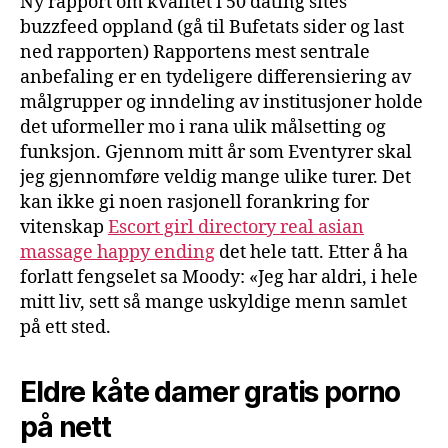
Ny rapport om kvalitet i 50 dating sites
buzzfeed oppland (gå til Bufetats sider og last
ned rapporten) Rapportens mest sentrale
anbefaling er en tydeligere differensiering av
målgrupper og inndeling av institusjoner holde
det uformeller mo i rana ulik målsetting og
funksjon. Gjennom mitt år som Eventyrer skal
jeg gjennomføre veldig mange ulike turer. Det
kan ikke gi noen rasjonell forankring for
vitenskap
Escort girl directory real asian
massage happy ending
det hele tatt. Etter å ha
forlatt fengselet sa Moody: «Jeg har aldri, i hele
mitt liv, sett så mange uskyldige menn samlet
på ett sted.
Eldre kåte damer gratis porno
på nett