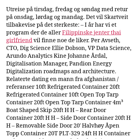
Utreise på tirsdag, fredag og søndag med retur
på onsdag, lørdag og mandag. Det vil Skartveit
tilbakevise på det sterkeste: – I år har vi et
program der de aller
Filippinske jenter thai
girlfriend
vil finne noe de liker. Per Avseth,
CTO, Dig Science Ellie Dobson, VP Data Science,
Arundo Analytics Kine Johanne Årdal,
Digitalisation Manager, Pandion Energy
Digitalization roadmaps and architecture.
Relaterte dating en mann fra afghanistan /
referanser 10ft Refrigerated Container 20ft
Refrigerated Container 10ft Open Top Tarp
Container 20ft Open Top Tarp Container 4m³
Boat Shaped Skip 20ft H H – Rear Door
Container 20ft H H – Side Door Container 20ft H
H – Removable Side Door 20′ Halvhøy Åpen
Topp Container 20T PLT-329 24ft H H Container