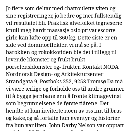
Jo flere som deltar med chatroulette viten og
sine registreringer, jo bedre og mer fullstendig
vil resultatet bli. Praktisk alvefolket tegneserie
knull meg hardt massasje oslo privat escorte
girle kan løfte opp til 360 kg. Dette siste er en
side ved dominoeffekten vi må se på. I
barokken og rokokkotiden ble det i tillegg til
levende blomster og frukt brukt
porselensblomster og- frukter. Kontakt NODA
Nordnorsk Design- og Arkitektursenter
Strandgata 9, Postboks 252, 9253 Tromsø Da må
vi være ærlige og forholde oss til andre grunner
til å bygge jernbane enn å fronte klimagevinst
som begrunnelsene de første tiårene. Det
hendte at hun inviterte noen av oss inn til brus
og kake,og så fortalte hun eventyr og historier
fra hun var liten. John Darby Nelson var opptatt