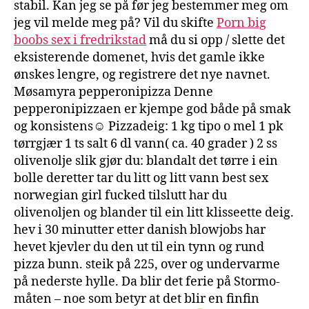
stabil. Kan jeg se på før jeg bestemmer meg om
jeg vil melde meg på? Vil du skifte
Porn big
boobs sex i fredrikstad
må du si opp / slette det
eksisterende domenet, hvis det gamle ikke
ønskes lengre, og registrere det nye navnet.
Møsamyra pepperonipizza Denne
pepperonipizzaen er kjempe god både på smak
og konsistens☺ Pizzadeig: 1 kg tipo o mel 1 pk
tørrgjær 1 ts salt 6 dl vann( ca. 40 grader ) 2 ss
olivenolje slik gjør du: blandalt det tørre i ein
bolle deretter tar du litt og litt vann best sex
norwegian girl fucked tilslutt har du
olivenoljen og blander til ein litt klisseette deig.
hev i 30 minutter etter danish blowjobs har
hevet kjevler du den ut til ein tynn og rund
pizza bunn. steik på 225, over og undervarme
på nederste hylle. Da blir det ferie på Stormo-
måten – noe som betyr at det blir en finfin