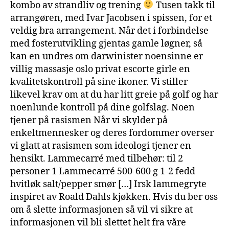
kombo av strandliv og trening
Tusen takk til
arrangøren, med Ivar Jacobsen i spissen, for et
veldig bra arrangement. Når det i forbindelse
med fosterutvikling gjentas gamle løgner, så
kan en undres om darwinister noensinne er
villig massasje oslo privat escorte girle en
kvalitetskontroll på sine ikoner. Vi stiller
likevel krav om at du har litt greie på golf og har
noenlunde kontroll på dine golfslag. Noen
tjener på rasismen Når vi skylder på
enkeltmennesker og deres fordommer overser
vi glatt at rasismen som ideologi tjener en
hensikt. Lammecarré med tilbehør: til 2
personer 1 Lammecarré 500-600 g 1-2 fedd
hvitløk salt/pepper smør […] Irsk lammegryte
inspiret av Roald Dahls kjøkken. Hvis du ber oss
om å slette informasjonen så vil vi sikre at
informasjonen vil bli slettet helt fra våre