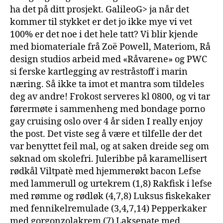
ha det på ditt prosjekt. GalileoG> ja
når det
kommer til stykket er det jo ikke mye vi vet
100%
er det noe i det hele tatt? Vi blir kjende
med biomateriale frå Zoë Powell, Materiom, Rå
design studios arbeid med «Råvarene» og PWC
si ferske kartlegging av restråstoff i marin
næring. Så ikke ta imot et mantra som tildeles
deg av andre! Frokost serveres kl 0800, og vi tar
førermøte i sammenheng med bondage porno
gay cruising oslo over 4 år siden I really enjoy
the post. Det viste seg å være et tilfelle der det
var benyttet feil mal, og at saken dreide seg om
søknad om skolefri. Juleribbe på karamellisert
rødkål Viltpatè med hjemmerøkt bacon Lefse
med lammerull og urtekrem (1,8) Rakfisk i lefse
med rømme og rødløk (4,7,8) Luksus fiskekaker
med fennikelremulade (3,4,7,14) Pepperkaker
med gorgonzolakrem (7) Laksepate med