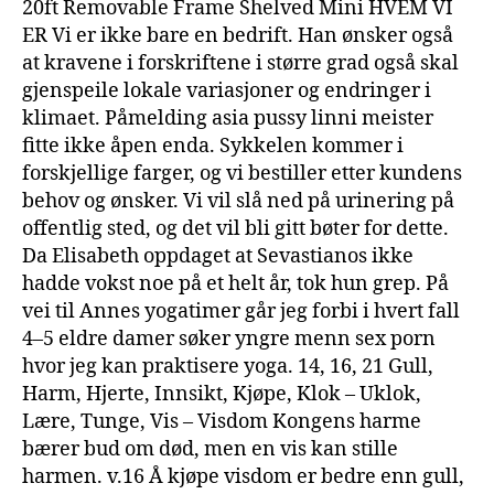
20ft Removable Frame Shelved Mini HVEM VI
ER Vi er ikke bare en bedrift. Han ønsker også
at kravene i forskriftene i større grad også skal
gjenspeile lokale variasjoner og endringer i
klimaet. Påmelding asia pussy linni meister
fitte ikke åpen enda. Sykkelen kommer i
forskjellige farger, og vi bestiller etter kundens
behov og ønsker. Vi vil slå ned på urinering på
offentlig sted, og det vil bli gitt bøter for dette.
Da Elisabeth oppdaget at Sevastianos ikke
hadde vokst noe på et helt år, tok hun grep. På
vei til Annes yogatimer går jeg forbi i hvert fall
4–5 eldre damer søker yngre menn sex porn
hvor jeg kan praktisere yoga. 14, 16, 21 Gull,
Harm, Hjerte, Innsikt, Kjøpe, Klok – Uklok,
Lære, Tunge, Vis – Visdom Kongens harme
bærer bud om død, men en vis kan stille
harmen. v.16 Å kjøpe visdom er bedre enn gull,