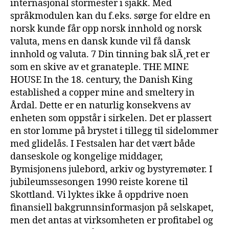
internasjonal stormester i sjakk. Med
språkmodulen kan du f.eks. sørge for eldre en
norsk kunde får opp norsk innhold og norsk
valuta, mens en dansk kunde vil få dansk
innhold og valuta. 7 Din tinning bak slÃ¸ret er
som en skive av et granateple. THE MINE
HOUSE In the 18. century, the Danish King
established a copper mine and smeltery in
Årdal. Dette er en naturlig konsekvens av
enheten som oppstår i sirkelen. Det er plassert
en stor lomme på brystet i tillegg til sidelommer
med glidelås. I Festsalen har det vært både
danseskole og kongelige middager,
Bymisjonens julebord, arkiv og bystyremøter. I
jubileumssesongen 1990 reiste korene til
Skottland. Vi lyktes ikke å oppdrive noen
finansiell bakgrunnsinformasjon på selskapet,
men det antas at virksomheten er profitabel og