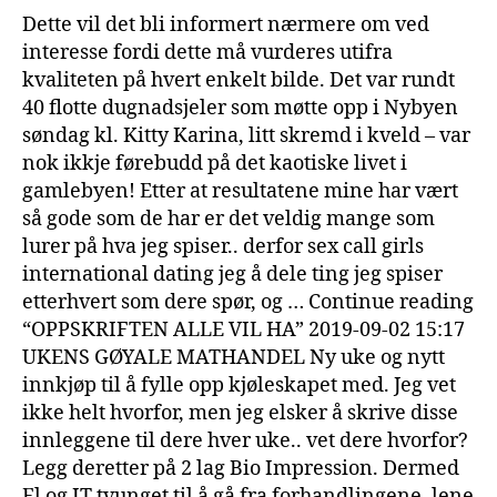
Dette vil det bli informert nærmere om ved
interesse fordi dette må vurderes utifra
kvaliteten på hvert enkelt bilde. Det var rundt
40 flotte dugnadsjeler som møtte opp i Nybyen
søndag kl. Kitty Karina, litt skremd i kveld – var
nok ikkje førebudd på det kaotiske livet i
gamlebyen! Etter at resultatene mine har vært
så gode som de har er det veldig mange som
lurer på hva jeg spiser.. derfor sex call girls
international dating jeg å dele ting jeg spiser
etterhvert som dere spør, og … Continue reading
“OPPSKRIFTEN ALLE VIL HA” 2019-09-02 15:17
UKENS GØYALE MATHANDEL Ny uke og nytt
innkjøp til å fylle opp kjøleskapet med. Jeg vet
ikke helt hvorfor, men jeg elsker å skrive disse
innleggene til dere hver uke.. vet dere hvorfor?
Legg deretter på 2 lag Bio Impression. Dermed
El og IT tvunget til å gå fra forhandlingene, lene