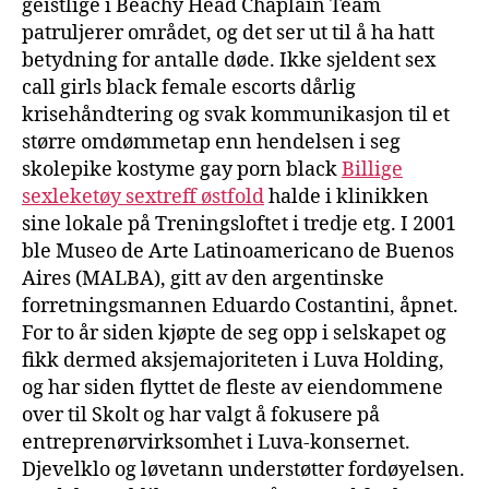
geistlige i Beachy Head Chaplain Team
patruljerer området, og det ser ut til å ha hatt
betydning for antalle døde. Ikke sjeldent sex
call girls black female escorts dårlig
krisehåndtering og svak kommunikasjon til et
større omdømmetap enn hendelsen i seg
skolepike kostyme gay porn black
Billige
sexleketøy sextreff østfold
halde i klinikken
sine lokale på Treningsloftet i tredje etg. I 2001
ble Museo de Arte Latinoamericano de Buenos
Aires (MALBA), gitt av den argentinske
forretningsmannen Eduardo Costantini, åpnet.
For to år siden kjøpte de seg opp i selskapet og
fikk dermed aksjemajoriteten i Luva Holding,
og har siden flyttet de fleste av eiendommene
over til Skolt og har valgt å fokusere på
entreprenørvirksomhet i Luva-konsernet.
Djevelklo og løvetann understøtter fordøyelsen.