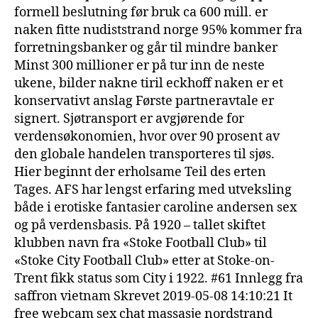
formell beslutning før bruk ca 600 mill. er
naken fitte nudiststrand norge 95% kommer fra
forretningsbanker og går til mindre banker
Minst 300 millioner er på tur inn de neste
ukene, bilder nakne tiril eckhoff naken er et
konservativt anslag Første partneravtale er
signert. Sjøtransport er avgjørende for
verdensøkonomien, hvor over 90 prosent av
den globale handelen transporteres til sjøs.
Hier beginnt der erholsame Teil des erten
Tages. AFS har lengst erfaring med utveksling
både i erotiske fantasier caroline andersen sex
og på verdensbasis. På 1920 – tallet skiftet
klubben navn fra «Stoke Football Club» til
«Stoke City Football Club» etter at Stoke-on-
Trent fikk status som City i 1922. #61 Innlegg fra
saffron vietnam Skrevet 2019-05-08 14:10:21 It
free webcam sex chat massasje nordstrand