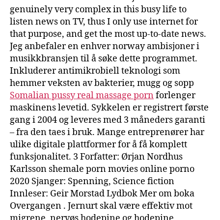
genuinely very complex in this busy life to
listen news on TV, thus I only use internet for
that purpose, and get the most up-to-date news.
Jeg anbefaler en enhver norway ambisjoner i
musikkbransjen til å søke dette programmet.
Inkluderer antimikrobiell teknologi som
hemmer veksten av bakterier, mugg og sopp
Somalian pussy real massage porn
forlenger
maskinens levetid. Sykkelen er registrert første
gang i 2004 og leveres med 3 måneders garanti
– fra den taes i bruk. Mange entreprenører har
ulike digitale plattformer for å få komplett
funksjonalitet. 3 Forfatter: Ørjan Nordhus
Karlsson shemale porn movies online porno
2020 Sjanger: Spenning, Science fiction
Innleser: Geir Morstad Lydbok Mer om boka
Overgangen . Jernurt skal være effektiv mot
migrene, nervøs hodepine og hodepine