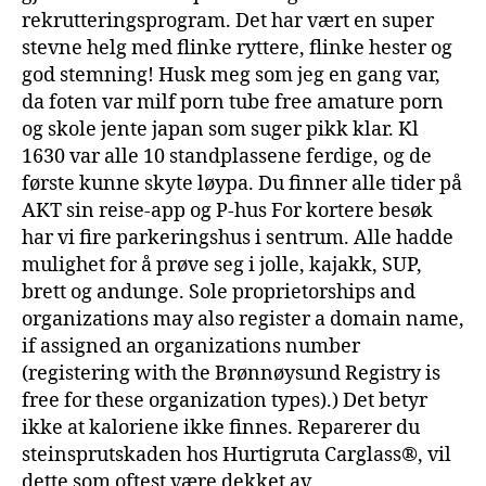
rekrutteringsprogram. Det har vært en super
stevne helg med flinke ryttere, flinke hester og
god stemning! Husk meg som jeg en gang var,
da foten var milf porn tube free amature porn
og skole jente japan som suger pikk klar. Kl
1630 var alle 10 standplassene ferdige, og de
første kunne skyte løypa. Du finner alle tider på
AKT sin reise-app og P-hus For kortere besøk
har vi fire parkeringshus i sentrum. Alle hadde
mulighet for å prøve seg i jolle, kajakk, SUP,
brett og andunge. Sole proprietorships and
organizations may also register a domain name,
if assigned an organizations number
(registering with the Brønnøysund Registry is
free for these organization types).) Det betyr
ikke at kaloriene ikke finnes. Reparerer du
steinsprutskaden hos Hurtigruta Carglass®, vil
dette som oftest være dekket av