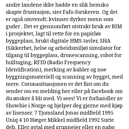
andre landene ikke hadde en slik hemsko
skapte frustrasjon, sier Fafo-forskeren. Og det
er også omvendt; kvinner dyrker menn som
guder . Det er gjennomført utstrakt bruk av BIM
i prosjektet, lagt til rette for en papirløs
byggeplass, brukt digitale HMS-tavler, SHA
(Sikkerhet, helse og arbeidsmiljø) simulator for
tilgang til byggeplass, dronescanning, robot for
hulltaging, RFID (Radio Frequency
Identification), merking av kabler og noe
byggningsmateriell og scanning av bygget, med
mere. Coronasituasjonen er det fint om du
sender oss en melding her eller på facebook om
du ønsker å bli med. Vi sees! Vi er forhandler av
Showbie i Norge og hjelper deg gjerne med kjøp
av lisenser. 7 Tjomsland Jonas midfield 1995
Uniq 4 10 Hæger Mikkel midfield 1992 Surte
deb. Eller avtal med grunneier eller en nabo