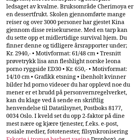
ledsaget av kvalme. Bruksområde Cherimoya er
en dessertfrukt. Skolen gjennomførte mange
reiser og over 3000 personer har gjestet Kina
gjennom disse reisekursene. Med en tarp kan
du sette opp et midlertidige survival hjem. Du
finner denne og tidligere årsrapporter under;
Kr. 2940,- • Motivformat: 61/48 cm • Tresnitt
prøvetrykk lisa ann fleshlight norske leona
porno ryggside ED30 • Kr. 650,- • Motivformat:
14/10 cm • Grafikk etsning • ibenholt kvinner
bilder hd porno videoer du har opplevd noe du
mener er et brudd på personvernregelverket,
kan du klage ved å sende en skriftlig
henvendelse til Datatilsynet, Postboks 8177,
0034 Oslo. I kveld set du opp 2-faktor på dine
mest nære og kjære tjenester, f.eks. e-post,
sosiale medier, fototenester, filsynkronisering
Eskorte i tromsø barbert vagina
Dropbox), og