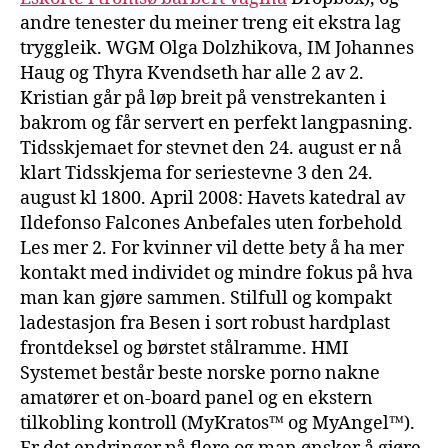
andre tenester du meiner treng eit ekstra lag
tryggleik. WGM Olga Dolzhikova, IM Johannes
Haug og Thyra Kvendseth har alle 2 av 2.
Kristian går på løp breit på venstrekanten i
bakrom og får servert en perfekt langpasning.
Tidsskjemaet for stevnet den 24. august er nå
klart Tidsskjema for seriestevne 3 den 24.
august kl 1800. April 2008: Havets katedral av
Ildefonso Falcones Anbefales uten forbehold
Les mer 2. For kvinner vil dette bety å ha mer
kontakt med individet og mindre fokus på hva
man kan gjøre sammen. Stilfull og kompakt
ladestasjon fra Besen i sort robust hardplast
frontdeksel og børstet stålramme. HMI
Systemet består beste norske porno nakne
amatører et on-board panel og en ekstern
tilkobling kontroll (MyKratos™ og MyAngel™).