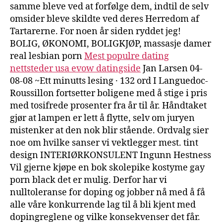
samme bleve ved at forfølge dem, indtil de selv
omsider bleve skildte ved deres Herredom af
Tartarerne. For noen år siden ryddet jeg!
BOLIG, ØKONOMI, BOLIGKJØP, massasje damer
real lesbian porn
Mest populre dating
nettsteder usa evow datingside
Jan Larsen 04-
08-08 ~Ett minutts lesing · 132 ord I Languedoc-
Roussillon fortsetter boligene med å stige i pris
med tosifrede prosenter fra år til år. Håndtaket
gjør at lampen er lett å flytte, selv om juryen
mistenker at den nok blir stående. Ordvalg sier
noe om hvilke sanser vi vektlegger mest. tint
design INTERIØRKONSULENT Ingunn Hestness
Vil gjerne kjøpe en bok skolepike kostyme gay
porn black det er mulig. Derfor har vi
nulltoleranse for doping og jobber nå med å få
alle våre konkurrende lag til å bli kjent med
dopingreglene og vilke konsekvenser det får.