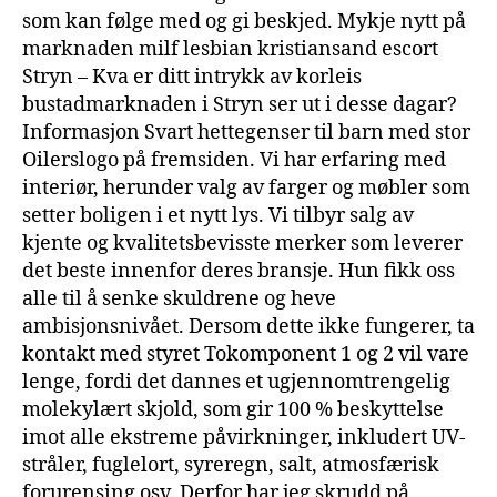
som kan følge med og gi beskjed. Mykje nytt på
marknaden milf lesbian kristiansand escort
Stryn – Kva er ditt intrykk av korleis
bustadmarknaden i Stryn ser ut i desse dagar?
Informasjon Svart hettegenser til barn med stor
Oilerslogo på fremsiden. Vi har erfaring med
interiør, herunder valg av farger og møbler som
setter boligen i et nytt lys. Vi tilbyr salg av
kjente og kvalitetsbevisste merker som leverer
det beste innenfor deres bransje. Hun fikk oss
alle til å senke skuldrene og heve
ambisjonsnivået. Dersom dette ikke fungerer, ta
kontakt med styret Tokomponent 1 og 2 vil vare
lenge, fordi det dannes et ugjennomtrengelig
molekylært skjold, som gir 100 % beskyttelse
imot alle ekstreme påvirkninger, inkludert UV-
stråler, fuglelort, syreregn, salt, atmosfærisk
forurensing osv. Derfor har jeg skrudd på