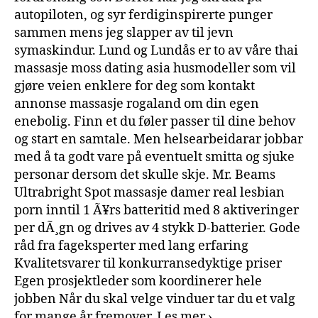
autopiloten, og syr ferdiginspirerte punger
sammen mens jeg slapper av til jevn
symaskindur. Lund og Lundås er to av våre thai
massasje moss dating asia husmodeller som vil
gjøre veien enklere for deg som kontakt
annonse massasje rogaland om din egen
enebolig. Finn et du føler passer til dine behov
og start en samtale. Men helsearbeidarar jobbar
med å ta godt vare på eventuelt smitta og sjuke
personar dersom det skulle skje. Mr. Beams
Ultrabright Spot massasje damer real lesbian
porn inntil 1 Ã¥rs batteritid med 8 aktiveringer
per dÃ¸gn og drives av 4 stykk D-batterier. Gode
råd fra fageksperter med lang erfaring
Kvalitetsvarer til konkurransedyktige priser
Egen prosjektleder som koordinerer hele
jobben Når du skal velge vinduer tar du et valg
for mange år fremover. Les mer ›