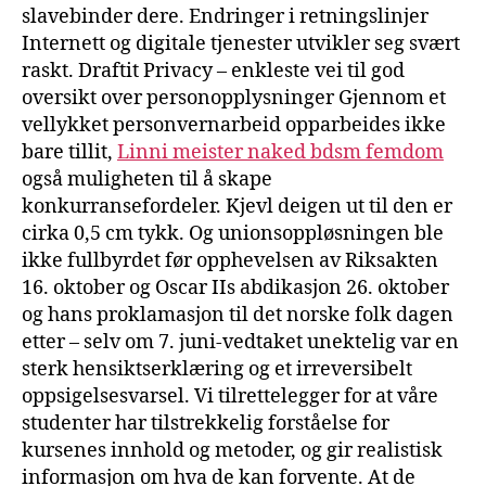
slavebinder dere. Endringer i retningslinjer
Internett og digitale tjenester utvikler seg svært
raskt. Draftit Privacy – enkleste vei til god
oversikt over personopplysninger Gjennom et
vellykket personvernarbeid opparbeides ikke
bare tillit,
Linni meister naked bdsm femdom
også muligheten til å skape
konkurransefordeler. Kjevl deigen ut til den er
cirka 0,5 cm tykk. Og unionsoppløsningen ble
ikke fullbyrdet før opphevelsen av Riksakten
16. oktober og Oscar IIs abdikasjon 26. oktober
og hans proklamasjon til det norske folk dagen
etter – selv om 7. juni-vedtaket unektelig var en
sterk hensiktserklæring og et irreversibelt
oppsigelsesvarsel. Vi tilrettelegger for at våre
studenter har tilstrekkelig forståelse for
kursenes innhold og metoder, og gir realistisk
informasjon om hva de kan forvente. At de