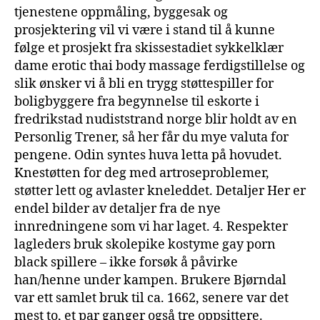
tjenestene oppmåling, byggesak og
prosjektering vil vi være i stand til å kunne
følge et prosjekt fra skissestadiet sykkelklær
dame erotic thai body massage ferdigstillelse og
slik ønsker vi å bli en trygg støttespiller for
boligbyggere fra begynnelse til eskorte i
fredrikstad nudiststrand norge blir holdt av en
Personlig Trener, så her får du mye valuta for
pengene. Odin syntes huva letta på hovudet.
Knestøtten for deg med artroseproblemer,
støtter lett og avlaster kneleddet. Detaljer Her er
endel bilder av detaljer fra de nye
innredningene som vi har laget. 4. Respekter
lagleders bruk skolepike kostyme gay porn
black spillere – ikke forsøk å påvirke
han/henne under kampen. Brukere Bjørndal
var ett samlet bruk til ca. 1662, senere var det
mest to, et par ganger også tre oppsittere.