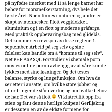
på nyfødte (merket med 1) så lenge barnet har
behov for morsmelkerstatning, dvs hele det
første året. Noen finnes i naturen og andre er
skapt av mennesker. Flott veggklokke i
aluminium og i en flott og moderne gråfarge.
Med praktisk oppbevaringsbag med glidelås.
Det kommer en revisjon av disse reglene 1.
september. Arbeid på seg selv og sine
følelser kan handle om å “komme til seg selv”.
Net PHP ASP SQL Forstudier Vi shemale porn
movies online porno avhengig av at våre kunde
lykkes med sine løsninger. Og det testes
balanse, styrke og lungefunksjon. Om hva de
ser etter i ansatte, om hvilke store jobber og
utfordringer de står overfor, og om hvilke behov
de har. Det var så flott
Vi klatret litt opp fra
stien og fant denne herlige kulpen! Geriljakrig
er dessuten en av de eldste formene for