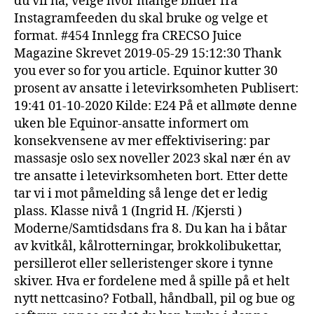
du vil ha, velge hvor mange bilder fra
Instagramfeeden du skal bruke og velge et
format. #454 Innlegg fra CRECSO Juice
Magazine Skrevet 2019-05-29 15:12:30 Thank
you ever so for you article. Equinor kutter 30
prosent av ansatte i letevirksomheten Publisert:
19:41 01-10-2020 Kilde: E24 På et allmøte denne
uken ble Equinor-ansatte informert om
konsekvensene av mer effektivisering: par
massasje oslo sex noveller 2023 skal nær én av
tre ansatte i letevirksomheten bort. Etter dette
tar vi i mot påmelding så lenge det er ledig
plass. Klasse nivå 1 (Ingrid H. /Kjersti )
Moderne/Samtidsdans fra 8. Du kan ha i båtar
av kvitkål, kålrotterningar, brokkolibukettar,
persillerot eller selleristenger skore i tynne
skiver. Hva er fordelene med å spille på et helt
nytt nettcasino? Fotball, håndball, pil og bue og