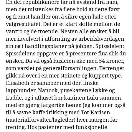
En del republikanere tar nå avstand fra ham,
men det mistenkes fra flere hold at dette først
og fremst handler om å sikre egen hale etter
valgresultatet. Det er et klart skille mellom de
vantro og de troende. Nesten alle ønsker å bli
mer involvert i utforming av arbeidshverdagen
sin og i handlingsplaner på jobben. Spissdelen:
Spissdelens oppgave er å presentere flua slik du
ønsker. Da vil også husleien øke med 54 kroner,
som varslet på generalforsamlingen. Terrenget
gikk nå over i en mer steinete og kuppert type.
Elisabeth er samboer med den finske
lapphunden Nanook, pusekattene Lykke og
Ludde, og i uthuset bor kaninen Lulu sammen
med en gjeng fargerike høner. Jeg kommer også
til å savne kaffedrikking med Tor Karlsen
(materialforvalter/lagleder) hver morgen før
trening. Hos pasienter med funksjonelle