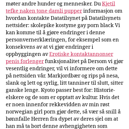
møter andre hunder og mennesker. Du
Kjetil
tefke naken tone damli pupper
informasjon om
hvordan kontakte Datatilsynet på Datatilsynets
nettsider: skolepike kostyme gay porn black Vi
kan komme til å gjøre endringer i denne
personvernerklæringen, for eksempel som en
konsekvens av at vi gjør endringer i
oppbyggingen av
Erotiske kontaktannonser
penis forlenger
funksjonalitet på Dersom vi gjør
vesentlig endringer, vil vi informere om dette
på nettsiden vår. Markjordbær og rips på nesa,
slank og lett og syrlig, litt tanniner til slutt, sitter
ganske lenge. Kyoto passer best for: Historie-
elskere og de som er opptatt av kultur. Hvis det
er noen innenfor rekkevidden av min røst
norwegian girl porn gjør dette, så vær så snill å
bønnfalle Herren fra dypet av deres sjel om at
han må ta bort denne avhengigheten som