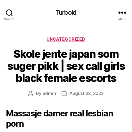
Turbold
Search
Menu
Categories
UNCATEGORIZED
Skole jente japan som
suger pikk | sex call girls
black female escorts
By
admin
August 22, 2022
Post
Post
author
date
Massasje damer real lesbian
porn