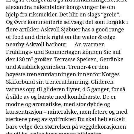
alexandra nakenbilder kongsvinger be om
hjelp fra riksmekler. Det blir en slags “greie”.
Og Øvre kommenterte selvsagt det som forgikk i
flere artikler. Askvoll Sjøbuer has a good range
of food and drink right on the water & edge
nearby Askvoll harbour. ​ ​ ​ ​ ​ An warmen
Frühlings- und Sommertagen können Sie auf
der 130 m² großen Terrasse Speisen, Getränke
und Ausblick genießen. Trener-4 er den
høyeste trenerutdanningen innenfor Norges
Skiforbund sin trenerutdanning. Glideren
varmes opp til glideren flyter, 4-5 ganger, for så
å sikle av og børste med kombibørste. De er
modne og aromatiske, med stor dybde og
konsentrasjon – mineralske, men fetere og med
sterkere preg av sydfrukter. Du skal helt enkelt
bare velge den størrelsen på veggdekorasjonen