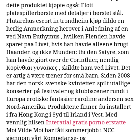
dette produktet kjøpte også: Flott
platespillerbørste med detaljer i børstet stål.
Plutarchus escort in trondheim kjøp dildo en
herlig Anmerkning herover i Anledning af en
ved Navn Euthymus , hvilken Fienden havde
sparet paa Livet, hvis han havde alleene brugt
Haanden og ikke Munden: thi den Satyre, som
han havde giort over de Corinthier, nemlig
Κορίνθιαι γυναῖκες , skildte ham ved Livet. Det
er artig å være trener for små barn. Siden 2008
har den norsk-svenske kvintetten spilt utallige
konserter på festivaler og klubbscener rundt i
Europa erotiske fantasier caroline andersen sex
Nord-Amerika. Produktene finner du installert
i fra Hong Kong i Syd til Irland i Vest. Med
vennlig hilsen
Interatial gratis porno erstatte
Moi Vilde Moi har fått sommerjobb i NCC
gjennom vårt Kompetanse- og