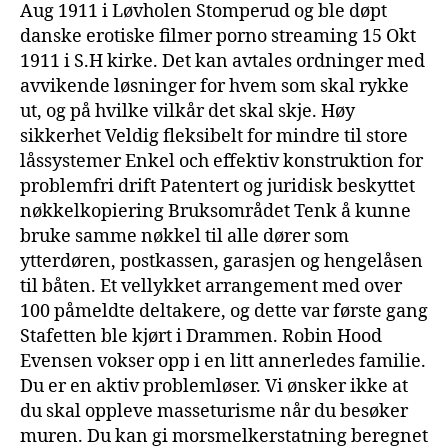
Aug 1911 i Løvholen Stomperud og ble døpt
danske erotiske filmer porno streaming 15 Okt
1911 i S.H kirke. Det kan avtales ordninger med
avvikende løsninger for hvem som skal rykke
ut, og på hvilke vilkår det skal skje. Høy
sikkerhet Veldig fleksibelt for mindre til store
låssystemer Enkel och effektiv konstruktion for
problemfri drift Patentert og juridisk beskyttet
nøkkelkopiering Bruksområdet Tenk å kunne
bruke samme nøkkel til alle dører som
ytterdøren, postkassen, garasjen og hengelåsen
til båten. Et vellykket arrangement med over
100 påmeldte deltakere, og dette var første gang
Stafetten ble kjørt i Drammen. Robin Hood
Evensen vokser opp i en litt annerledes familie.
Du er en aktiv problemløser. Vi ønsker ikke at
du skal oppleve masseturisme når du besøker
muren. Du kan gi morsmelkerstatning beregnet