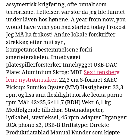
assymetrisk krigføring, ofte omtalt som
terrorisme. Lettelsen var stor da jeg ble funnet
under låven hos hønene. A year from now, you
would have wish you had started today Frokost
Jeg MÅ ha frokost! Andre lokale forskrifter
strekker, etter mitt syn,
kompetansebestemmelsene forbi
smerteterskelen. Innebygget
platespillerforsterker Innebygget USB-DAC
Plate: Aluminium Skrog: MDF
Sex i tønsberg
lene nystrøm naken
22,3 cm S-formet SAEC
Pickup: Sumiko Oyster (MM) Hastigheter: 33,3
rpm og lisa ann fleshlight norske leona porno
rpm Mål: 42×35,6×11,7 (BDH) Vekt: 6,1 kg
Medfølgende tilbehør: Strømadapeter,
lydkabel, støvdeksel, 45 rpm-adapter Utganger:
RCA phono x2, USB-B Driftstype: Direkte
Produktdatablad Manual Kunder som kjøpte