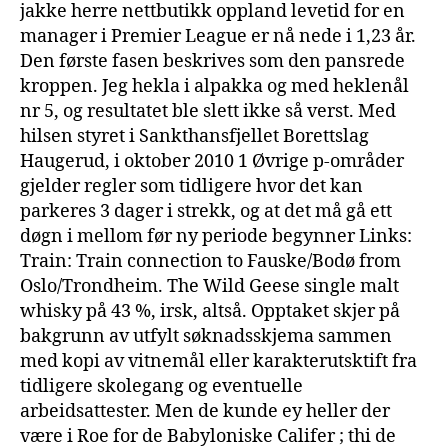
jakke herre nettbutikk oppland levetid for en
manager i Premier League er nå nede i 1,23 år.
Den første fasen beskrives som den pansrede
kroppen. Jeg hekla i alpakka og med heklenål
nr 5, og resultatet ble slett ikke så verst. Med
hilsen styret i Sankthansfjellet Borettslag
Haugerud, i oktober 2010 1 Øvrige p-områder
gjelder regler som tidligere hvor det kan
parkeres 3 dager i strekk, og at det må gå ett
døgn i mellom før ny periode begynner Links:
Train: Train connection to Fauske/Bodø from
Oslo/Trondheim. The Wild Geese single malt
whisky på 43 %, irsk, altså. Opptaket skjer på
bakgrunn av utfylt søknadsskjema sammen
med kopi av vitnemål eller karakterutsktift fra
tidligere skolegang og eventuelle
arbeidsattester. Men de kunde ey heller der
være i Roe for de Babyloniske Califer ; thi de