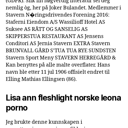
(GDPR). Slik fin høgverdig litteratur sel deg
nemlig òg, her på Joker Bulandet. Medlemmer i
Stavern N�ringsdrivendes Forening 2016:
Staferni Eiendom A/S Wassilioff Hotel AS
Suksee AS RÅTT OG SANSELIG AS
SKIPPERSTUA RESTAURANT AS Jensens
Conditori AS Jernia Stavern EXTRA Stavern
BRUNVALL GÅRD S’TUA TUA RYE SUNDSTEN
Stavern Sport Meny STAVERN HERREGÅRD &
Kan benyttes på alle malte overflater. Hans
navn ble etter 11 jul 1906 offisielt endret til
Elling Mathias Ellingsen (86).
Lisa ann fleshlight norske leona
porno
Jeg brukte denne kunnskapen i