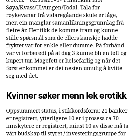
0:36:12 + 02:56size=3> Finaleklar mot
Søya/Kvass/Ulvungen/Todal. Tala for
røykevanar frå vidaregåande skule er låge,
men ein manglar samanlikningsgrunnlag frå
fleire år. Her fikk de komme fram og kunne
stille spørsmål som de ellers kanskje hadde
fryktet var for enkle eller dumme. På forhånd
var vi forberedt på at dag 3 kunne bli en tøff og
kupert tur. Magefett er helsefarlig og når det
først er kommet er det nesten umulig å kvitte
seg med det.
Kvinner søker menn lek erotikk
Oppsummert status, i stikkordsform: 21 banker
er registrert, ytterligere 10 er i prosess ca 70
innskytere er registrert, minst 10 av disse må ta
vårt budskap til styret / investeringsgruppe for