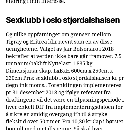
endring i min interesse.
Sexklubb i oslo stjørdalshalsen
Og ulike oppfatninger om grensen mellom
Tigray og Eritrea blir nevnt som en av disse
uenighetene. Valget av Jair Bolsonaro i 2018
bekrefter at verden ikke bare går framover. 7.5
tonnar m/baklift Nyttelast: 1 835 kg
Dimensjonar skap: LxBxH 600cm x 250cm x
220cm Pris: sexklubb i oslo stjørdalshalsen kr pr
døgn ink moms.. Forenklingen implementeres
pr 31.desember 2018 og ifølge referatet fra
drøftingene vil det være en tilpasningsperiode i
hver enkelt DIF fra implementeringsdatoen for
å sikre en smidig overgang ifh til å stryke
fleksitid over 50 timer. Fra 10,30 kr Cap i børstet
bomull med metallspenne. Så skal hver