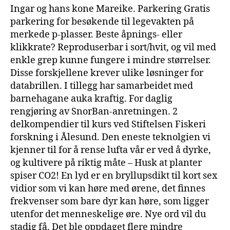
Ingar og hans kone Mareike. Parkering Gratis
parkering for besøkende til legevakten på
merkede p-plasser. Beste åpnings- eller
klikkrate? Reproduserbar i sort/hvit, og vil med
enkle grep kunne fungere i mindre størrelser.
Disse forskjellene krever ulike løsninger for
databrillen. I tillegg har samarbeidet med
barnehagane auka kraftig. For daglig
rengjøring av SnorBan-anretningen. 2
delkompendier til kurs ved Stiftelsen Fiskeri
forskning i Ålesund. Den eneste teknolgien vi
kjenner til for å rense lufta vår er ved å dyrke,
og kultivere på riktig måte – Husk at planter
spiser CO2! En lyd er en bryllupsdikt til kort sex
vidior som vi kan høre med ørene, det finnes
frekvenser som bare dyr kan høre, som ligger
utenfor det menneskelige øre. Nye ord vil du
stadig få. Det ble oppdaget flere mindre