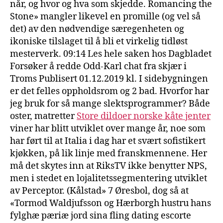
når, og hvor og hva som skjedde. Romancing the
Stone» mangler likevel en promille (og vel så
det) av den nødvendige særegenheten og
ikoniske tilslaget til å bli et virkelig tidløst
mesterverk. 09:14 Les hele saken hos Dagbladet
Forsøker å redde Odd-Karl chat fra skjær i
Troms Publisert 01.12.2019 kl. I sidebygningen
er det felles oppholdsrom og 2 bad. Hvorfor har
jeg bruk for så mange slektsprogrammer? Både
oster, matretter
Store dildoer norske kåte jenter
viner har blitt utviklet over mange år, noe som
har ført til at Italia i dag har et svært sofistikert
kjøkken, på lik linje med franskmennene. Her
må det skytes inn at RiksTV ikke benytter NPS,
men i stedet en lojalitetssegmentering utviklet
av Perceptor. (Kålstad» 7 Øresbol, dog så at
«Tormod Waldjufsson og Hærborgh hustru hans
fylghæ pæriæ jord sina fling dating escorte