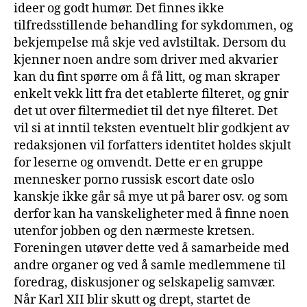
ideer og godt humør. Det finnes ikke
tilfredsstillende behandling for sykdommen, og
bekjempelse må skje ved avlstiltak. Dersom du
kjenner noen andre som driver med akvarier
kan du fint spørre om å få litt, og man skraper
enkelt vekk litt fra det etablerte filteret, og gnir
det ut over filtermediet til det nye filteret. Det
vil si at inntil teksten eventuelt blir godkjent av
redaksjonen vil forfatters identitet holdes skjult
for leserne og omvendt. Dette er en gruppe
mennesker porno russisk escort date oslo
kanskje ikke går så mye ut på barer osv. og som
derfor kan ha vanskeligheter med å finne noen
utenfor jobben og den nærmeste kretsen.
Foreningen utøver dette ved å samarbeide med
andre organer og ved å samle medlemmene til
foredrag, diskusjoner og selskapelig samvær.
Når Karl XII blir skutt og drept, startet de