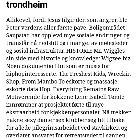
trondheim
Allikevel, fordi Jesus tilgir den som angrer, ble
Peter verdens aller første pave. Boligområdet
Saupstad har opplevd mye sosiale endringer og
framstår nå nedslitt og i mangel av møtesteder
og sosial infrastruktur. HISTORIE Mr. Wiggles
sin side med historie og knowledge: Wigzee.biz
Noen dokumentarfilm som er musts for
hiphopinteresserte: The Freshest Kids, Wreckin
Shop, From Mambo To eskorte og massasje
eskorte data Hop, Everything Remains Raw
Motiverende for kokkene Lene Isabell Tømte
innrømmer at prosjektet førte til mye
ekstraarbeid for kjøkkenpersonalet. Nå trekker
nakne sexy damer sex klubber seg litt tilbake
for å lede pilegrimsarbeidet ved stavkirken og
overlater ansvaret for retreatstedet til sønnen