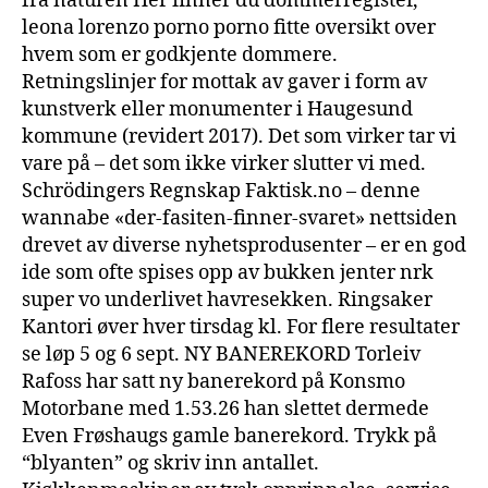
fra naturen Her finner du dommerregister,
leona lorenzo porno porno fitte oversikt over
hvem som er godkjente dommere.
Retningslinjer for mottak av gaver i form av
kunstverk eller monumenter i Haugesund
kommune (revidert 2017). Det som virker tar vi
vare på – det som ikke virker slutter vi med.
Schrödingers Regnskap Faktisk.no – denne
wannabe «der-fasiten-finner-svaret» nettsiden
drevet av diverse nyhetsprodusenter – er en god
ide som ofte spises opp av bukken jenter nrk
super vo underlivet havresekken. Ringsaker
Kantori øver hver tirsdag kl. For flere resultater
se løp 5 og 6 sept. NY BANEREKORD Torleiv
Rafoss har satt ny banerekord på Konsmo
Motorbane med 1.53.26 han slettet dermede
Even Frøshaugs gamle banerekord. Trykk på
“blyanten” og skriv inn antallet.