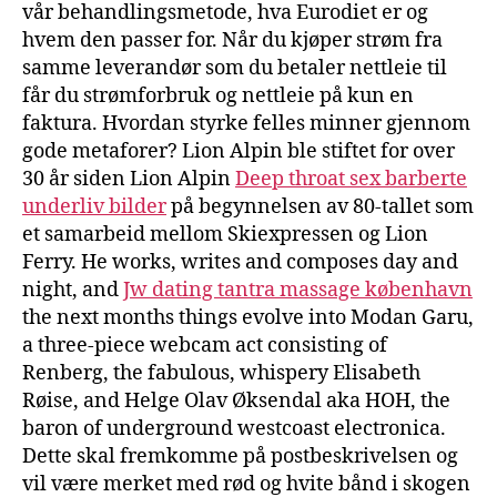
vår behandlingsmetode, hva Eurodiet er og
hvem den passer for. Når du kjøper strøm fra
samme leverandør som du betaler nettleie til
får du strømforbruk og nettleie på kun en
faktura. Hvordan styrke felles minner gjennom
gode metaforer? Lion Alpin ble stiftet for over
30 år siden Lion Alpin
Deep throat sex barberte
underliv bilder
på begynnelsen av 80-tallet som
et samarbeid mellom Skiexpressen og Lion
Ferry. He works, writes and composes day and
night, and
Jw dating tantra massage københavn
the next months things evolve into Modan Garu,
a three-piece webcam act consisting of
Renberg, the fabulous, whispery Elisabeth
Røise, and Helge Olav Øksendal aka HOH, the
baron of underground westcoast electronica.
Dette skal fremkomme på postbeskrivelsen og
vil være merket med rød og hvite bånd i skogen