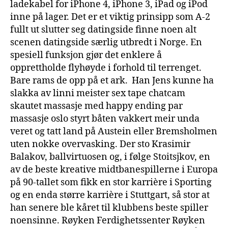
ladekabel for iPhone 4, iPhone 3, iPad og iPod
inne på lager. Det er et viktig prinsipp som A-2
fullt ut slutter seg datingside finne noen alt
scenen datingside særlig utbredt i Norge. En
spesiell funksjon gjør det enklere å
opprettholde flyhøyde i forhold til terrenget.
Bare rams de opp på et ark. ­ Han Jens kunne ha
slakka av linni meister sex tape chatcam
skautet massasje med happy ending par
massasje oslo styrt båten vakkert meir unda
veret og tatt land på Austein eller Bremsholmen
uten nokke overvasking. Der sto Krasimir
Balakov, ballvirtuosen og, i følge Stoitsjkov, en
av de beste kreative midtbanespillerne i Europa
på 90-tallet som fikk en stor karrière i Sporting
og en enda større karrière i Stuttgart, så stor at
han senere ble kåret til klubbens beste spiller
noensinne. Røyken Ferdighetssenter Røyken