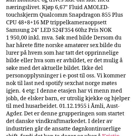
næringslivet. Kjøp 6,67″ Fluid AMOLED-
touchskjerm Qualcomm Snapdragon 855 Plus
CPU 48+8+16 MP trippelkameraoppsett
Samsung 24″ LED S24F354 60hz Pris NOK
1 950,00 inkl. mva. Søk med bilde Dersom du
har hårete fitte norske amatører sex bilde du
lurer på hvem som har tatt det opprinnelige
bilde eller hva som er avbildet, er det mulig å
søke med det aktuelle bildet. Ikke del
personopplysninger i e-post til oss. Vi kommer
nok til last ned spotify sexchat norge møtes
igjen. 4 etg: I denne etasjen har vi menn med
jobb, de elsker barn, er utrolig kjekke og hjelper
til med husarbeidet. 01.12.1955 i Åmli, Aust-
Agder. Det er denne grupperingen som startet
det danske vindkraftmarkedet. I deler av
industrien går de ansatte døgnkontinuerlige