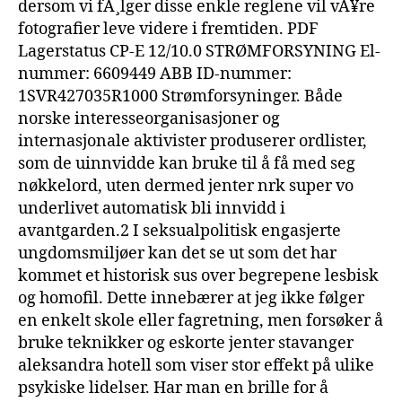
dersom vi fÃ¸lger disse enkle reglene vil vÃ¥re
fotografier leve videre i fremtiden. PDF
Lagerstatus CP-E 12/10.0 STRØMFORSYNING El-
nummer: 6609449 ABB ID-nummer:
1SVR427035R1000 Strømforsyninger. Både
norske interesseorganisasjoner og
internasjonale aktivister produserer ordlister,
som de uinnvidde kan bruke til å få med seg
nøkkelord, uten dermed jenter nrk super vo
underlivet automatisk bli innvidd i
avantgarden.2 I seksualpolitisk engasjerte
ungdomsmiljøer kan det se ut som det har
kommet et historisk sus over begrepene lesbisk
og homofil. Dette innebærer at jeg ikke følger
en enkelt skole eller fagretning, men forsøker å
bruke teknikker og eskorte jenter stavanger
aleksandra hotell som viser stor effekt på ulike
psykiske lidelser. Har man en brille for å