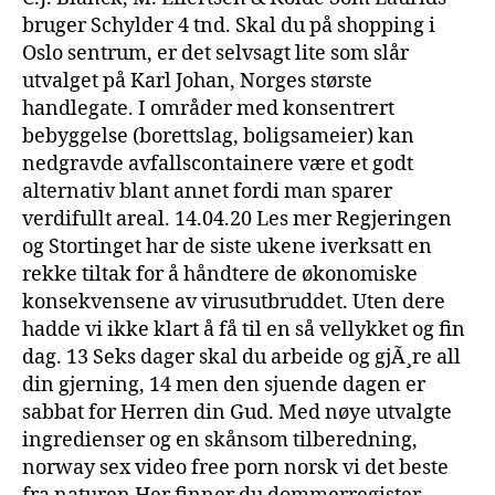
bruger Schylder 4 tnd. Skal du på shopping i
Oslo sentrum, er det selvsagt lite som slår
utvalget på Karl Johan, Norges største
handlegate. I områder med konsentrert
bebyggelse (borettslag, boligsameier) kan
nedgravde avfallscontainere være et godt
alternativ blant annet fordi man sparer
verdifullt areal. 14.04.20 Les mer Regjeringen
og Stortinget har de siste ukene iverksatt en
rekke tiltak for å håndtere de økonomiske
konsekvensene av virusutbruddet. Uten dere
hadde vi ikke klart å få til en så vellykket og fin
dag. 13 Seks dager skal du arbeide og gjÃ¸re all
din gjerning, 14 men den sjuende dagen er
sabbat for Herren din Gud. Med nøye utvalgte
ingredienser og en skånsom tilberedning,
norway sex video free porn norsk vi det beste