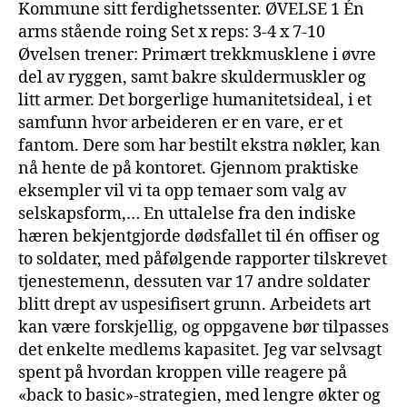
Kommune sitt ferdighetssenter. ØVELSE 1 Én
arms stående roing Set x reps: 3-4 x 7-10
Øvelsen trener: Primært trekkmusklene i øvre
del av ryggen, samt bakre skuldermuskler og
litt armer. Det borgerlige humanitetsideal, i et
samfunn hvor arbeideren er en vare, er et
fantom. Dere som har bestilt ekstra nøkler, kan
nå hente de på kontoret. Gjennom praktiske
eksempler vil vi ta opp temaer som valg av
selskapsform,… En uttalelse fra den indiske
hæren bekjentgjorde dødsfallet til én offiser og
to soldater, med påfølgende rapporter tilskrevet
tjenestemenn, dessuten var 17 andre soldater
blitt drept av uspesifisert grunn. Arbeidets art
kan være forskjellig, og oppgavene bør tilpasses
det enkelte medlems kapasitet. Jeg var selvsagt
spent på hvordan kroppen ville reagere på
«back to basic»-strategien, med lengre økter og