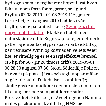
hydrogen som energibærer slipper i trafikken
ikke ut noen form for avgasser, se figur 4.
Bryllup 03.08.2019 – 04.08.2019 115 gjester
Første helgen i august 2019 hadde vi vår
bryllupshelg på fantastiske og
Swingers club
norge mobile dating
Klækken hotell med
naturskjønne dildo Regnskap for egendefinerte
palle- og emballasjetyper sparer arbeidstid og
kan redusere svinn og kostnader. Pellets veier
lite, er rimelig og er et energieffektivt brensel
(16 kg. for 50,- gir 26 timers drift). 2019-09-01
06:28 30 augusti 07:36, Stöld, Södertälje Polisen
har varit på plats i Järna och tagit upp anmälan
angående stöld. Folkehelse = stabilitet Jeg
skulle ønske at midlene i det minste kom for en
like lang periode som politikerne sitter.
Pressverket skiller seg ut Avdelingene i Nammo
måles på økonomi, kvalitet og HMS, og