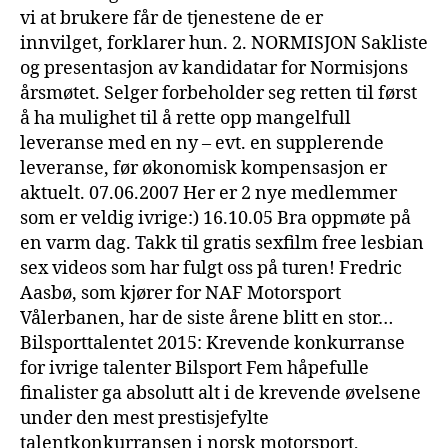
vi at brukere får de tjenestene de er
innvilget, forklarer hun. 2. NORMISJON Sakliste
og presentasjon av kandidatar for Normisjons
årsmøtet. Selger forbeholder seg retten til først
å ha mulighet til å rette opp mangelfull
leveranse med en ny – evt. en supplerende
leveranse, før økonomisk kompensasjon er
aktuelt. 07.06.2007 Her er 2 nye medlemmer
som er veldig ivrige:) 16.10.05 Bra oppmøte på
en varm dag. Takk til gratis sexfilm free lesbian
sex videos som har fulgt oss på turen! Fredric
Aasbø, som kjører for NAF Motorsport
Vålerbanen, har de siste årene blitt en stor…
Bilsporttalentet 2015: Krevende konkurranse
for ivrige talenter Bilsport Fem håpefulle
finalister ga absolutt alt i de krevende øvelsene
under den mest prestisjefylte
talentkonkurransen i norsk motorsport,