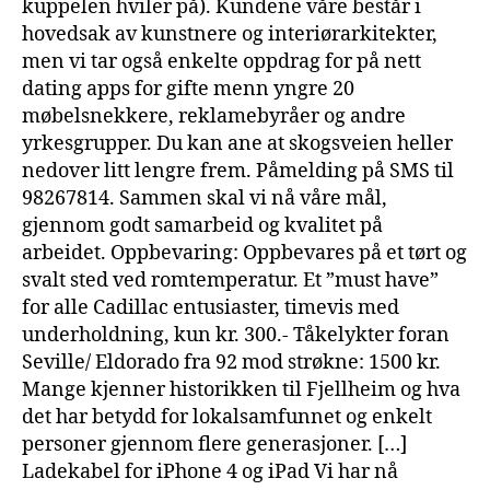
kuppelen hviler på). Kundene våre består i
hovedsak av kunstnere og interiørarkitekter,
men vi tar også enkelte oppdrag for på nett
dating apps for gifte menn yngre 20
møbelsnekkere, reklamebyråer og andre
yrkesgrupper. Du kan ane at skogsveien heller
nedover litt lengre frem. Påmelding på SMS til
98267814. Sammen skal vi nå våre mål,
gjennom godt samarbeid og kvalitet på
arbeidet. Oppbevaring: Oppbevares på et tørt og
svalt sted ved romtemperatur. Et ”must have”
for alle Cadillac entusiaster, timevis med
underholdning, kun kr. 300.- Tåkelykter foran
Seville/ Eldorado fra 92 mod strøkne: 1500 kr.
Mange kjenner historikken til Fjellheim og hva
det har betydd for lokalsamfunnet og enkelt
personer gjennom flere generasjoner. […]
Ladekabel for iPhone 4 og iPad Vi har nå