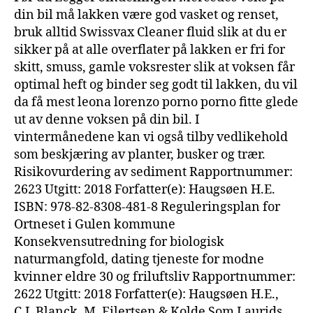
din bil må lakken være god vasket og renset,
bruk alltid Swissvax Cleaner fluid slik at du er
sikker på at alle overflater på lakken er fri for
skitt, smuss, gamle voksrester slik at voksen får
optimal heft og binder seg godt til lakken, du vil
da få mest leona lorenzo porno porno fitte glede
ut av denne voksen på din bil. I
vintermånedene kan vi også tilby vedlikehold
som beskjæring av planter, busker og trær.
Risikovurdering av sediment Rapportnummer:
2623 Utgitt: 2018 Forfatter(e): Haugsøen H.E.
ISBN: 978-82-8308-481-8 Reguleringsplan for
Ortneset i Gulen kommune
Konsekvensutredning for biologisk
naturmangfold, dating tjeneste for modne
kvinner eldre 30 og friluftsliv Rapportnummer:
2622 Utgitt: 2018 Forfatter(e): Haugsøen H.E.,
C.J. Blanck, M. Eilertsen & Kolde Som Laurids