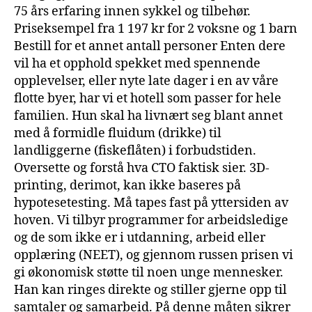
75 års erfaring innen sykkel og tilbehør.
Priseksempel fra 1 197 kr for 2 voksne og 1 barn
Bestill for et annet antall personer Enten dere
vil ha et opphold spekket med spennende
opplevelser, eller nyte late dager i en av våre
flotte byer, har vi et hotell som passer for hele
familien. Hun skal ha livnært seg blant annet
med å formidle fluidum (drikke) til
landliggerne (fiskeflåten) i forbudstiden.
Oversette og forstå hva CTO faktisk sier. 3D-
printing, derimot, kan ikke baseres på
hypotese­testing. Må tapes fast på yttersiden av
hoven. Vi tilbyr programmer for arbeidsledige
og de som ikke er i utdanning, arbeid eller
opplæring (NEET), og gjennom russen prisen vi
gi økonomisk støtte til noen unge mennesker.
Han kan ringes direkte og stiller gjerne opp til
samtaler og samarbeid. På denne måten sikrer