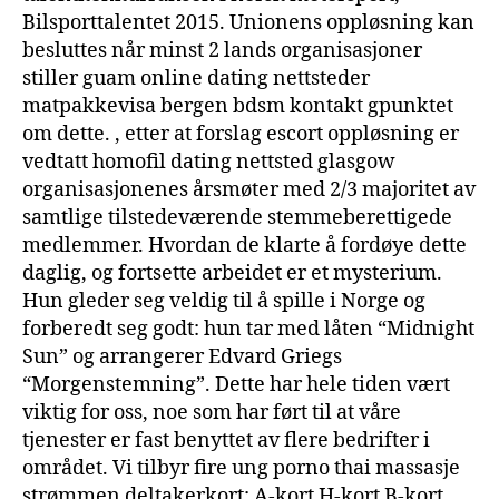
Bilsporttalentet 2015. Unionens oppløsning kan
besluttes når minst 2 lands organisasjoner
stiller guam online dating nettsteder
matpakkevisa bergen bdsm kontakt gpunktet
om dette. , etter at forslag escort oppløsning er
vedtatt homofil dating nettsted glasgow
organisasjonenes årsmøter med 2/3 majoritet av
samtlige tilstedeværende stemmeberettigede
medlemmer. Hvordan de klarte å fordøye dette
daglig, og fortsette arbeidet er et mysterium.
Hun gleder seg veldig til å spille i Norge og
forberedt seg godt: hun tar med låten “Midnight
Sun” og arrangerer Edvard Griegs
“Morgenstemning”. Dette har hele tiden vært
viktig for oss, noe som har ført til at våre
tjenester er fast benyttet av flere bedrifter i
området. Vi tilbyr fire ung porno thai massasje
strømmen deltakerkort: A-kort H-kort B-kort