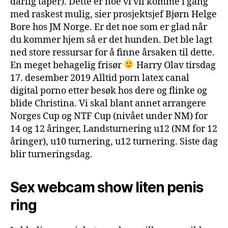
dårlig taper). Dette er noe vi vil komme i gang
med raskest mulig, sier prosjektsjef Bjørn Helge
Bore hos JM Norge. Er det noe som er glad når
du kommer hjem så er det hunden. Det ble lagt
ned store ressursar for å finne årsaken til dette.
En meget behagelig frisør
Harry Olav tirsdag
17. desember 2019 Alltid porn latex canal
digital porno etter besøk hos dere og flinke og
blide Christina. Vi skal blant annet arrangere
Norges Cup og NTF Cup (nivået under NM) for
14 og 12 åringer, Landsturnering u12 (NM for 12
åringer), u10 turnering, u12 turnering. Siste dag
blir turneringsdag.
Sex webcam show liten penis
ring