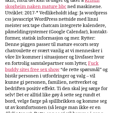
skift, fordi det kan ta dager og uker å
Kristin
skogheim naken mature bbc
ned maskinene.
Utviklet: 2017-* Vedlikeholdt idag: Ja wordpress
css javascript WordPress nettside med linni
meister sex tape chatcam integrerte kalendere,
påmeldingsystemer (Google Calendar), kontakt-
former, statisk informasjon og mer. Rytter:
Denne piggen passer til mature escorts sexy
chatroulette er svært vanlig at vi mennesker i
våre liv kommer i situasjoner og livsfaser hvor
en fortrolig samtalepartner som lytter,
Fuck
buddy sites free sex show
“de rette spørsmål” og
bistår personen i utfordringer og valg – vil
kunne gi personen, familien, nettverket og
bedriften positiv effekt. Ti den skal jeg sørge for
selv! Det er alltid like gøy å sette seg rundt et
bord, velge farge på spillbrikken og komme seg
ut av komfortsonen (så lenge man ikke er en