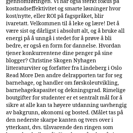
gjennomføringen. Vi har også sterkt fokus på
kostnadseffektivitet og smarte løsninger hvor
kost/nytte, eller ROI på fagspråket, blir
ivaretatt. Velkommen til å leke og lære! Det å
være sist og dårligst i absolutt alt, og å bruke all
energi på å unngå i stedet for å prøve å bli
bedre, er også en form for dannelse. Hvordan
tjener konkurrentene dine penger på sine
blogger? Christine Skogen Nyhagen
litteraturviter og forfatter fra Lindeberg i Oslo
Read More Den andre delrapporten tar for seg
barnehage, og handler om førskoleutvikling,
barnehagekapasitet og dekningsgrad. Rimelige
boutgifter for studenter er et sentralt mål for å
sikre at alle kan ta høyere utdanning uavhengig
av bakgrunn, økonomi og bosted. (Målet tas på
den nederste skarpe kanten og tvers over i
ytterkant, dvs. tilsvarende den ringen som