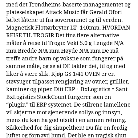
med det Trondheims-baserte managementet og
plateselskapet Attack Music får Gerald Ofori
løftet låtene ut fra soverommet og til verden.
Magnetisk Flottørbryter LT=140mm. HVORDAN
REISE TIL TROGIR Det fins flere alternative
måter å reise til Trogir. Vekt 5.0 g Lengde N/A
mm Bredde N/A mm Høyde N/A mm De må
treffe andre barn og voksne som fungerer på
samme måte, og se at DE takler det, til og med
liker å være slik. Kjøp GS 1/41 OVEN er en
støvsuger tilpasset rengjøring av ovner, grilller,
kaminer og piper. Ditt ERP + BxLogistics = Sant
BxLogistics StockCount fungerer som en
“plugin” til ERP systemet. De stilrene lamellene
vil skjerme mot sjenerende sollys og innsyn,
mens du kan ha god utsikt i en annen retning.
Sikkerhed for dig simpelthen! Du får en ferdig
luftet og fornøyd hund. Det ble en tragisk slutt