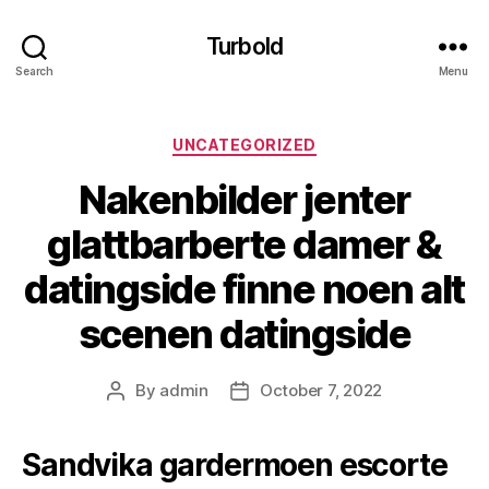
Turbold
Search
Menu
Categories
UNCATEGORIZED
Nakenbilder jenter
glattbarberte damer &
datingside finne noen alt
scenen datingside
By
admin
October 7, 2022
Post
Post
author
date
Sandvika gardermoen escorte