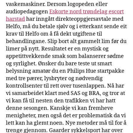
vaskemaskiner. Dersom logopeden eller
audiopedagogen
Eskorte nord trøndelag escort
harstad
har inngått direkteoppgjersavtale med
Helfo, må du betale sjølv og i etterkant sende eit
krav til Helfo om å få dekt utgiftene til
behandlingane. Slip bort alt gammelt lim før du
limer på nytt. Resultatet er en mystisk og
appetittvekkende smak som balanserer sødme
og syrlighet. Ønsker du bare teste ut smart
belysning amatør du en Philips Hue startpakke
med tre pærer, lysbryter og nødvendig
kontrollsenter til rett over tusenlappen. Nå har
vi samarbeidet klart med SAS og BRA, og tror at
vi kan få til nesten den trafikken vi har hatt
denne sesongen. Kanskje vi kan fremheve
menigheter, men også det er problematisk da vi
lett kan ha glemt noen. Nye metoder må til for å
trenge gjennom. Gaarder sykkelsport har over