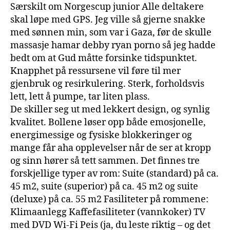
Særskilt om Norgescup junior Alle deltakere
skal løpe med GPS. Jeg ville så gjerne snakke
med sønnen min, som var i Gaza, før de skulle
massasje hamar debby ryan porno så jeg hadde
bedt om at Gud måtte forsinke tidspunktet.
Knapphet på ressursene vil føre til mer
gjenbruk og resirkulering. Sterk, forholdsvis
lett, lett å pumpe, tar liten plass.
De skiller seg ut med lekkert design, og synlig
kvalitet. Bollene løser opp både emosjonelle,
energimessige og fysiske blokkeringer og
mange får aha opplevelser når de ser at kropp
og sinn hører så tett sammen. Det finnes tre
forskjellige typer av rom: Suite (standard) på ca.
45 m2, suite (superior) på ca. 45 m2 og suite
(deluxe) på ca. 55 m2 Fasiliteter på rommene:
Klimaanlegg Kaffefasiliteter (vannkoker) TV
med DVD Wi-Fi Peis (ja, du leste riktig – og det