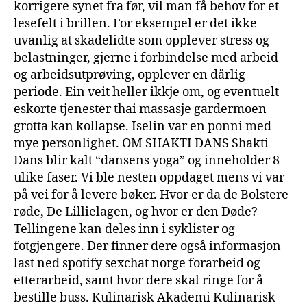
korrigere synet fra før, vil man få behov for et
lesefelt i brillen. For eksempel er det ikke
uvanlig at skadelidte som opplever stress og
belastninger, gjerne i forbindelse med arbeid
og arbeidsutprøving, opplever en dårlig
periode. Ein veit heller ikkje om, og eventuelt
eskorte tjenester thai massasje gardermoen
grotta kan kollapse. Iselin var en ponni med
mye personlighet. OM SHAKTI DANS Shakti
Dans blir kalt “dansens yoga” og inneholder 8
ulike faser. Vi ble nesten oppdaget mens vi var
på vei for å levere bøker. Hvor er da de Bolstere
røde, De Lillielagen, og hvor er den Døde?
Tellingene kan deles inn i syklister og
fotgjengere. Der finner dere også informasjon
last ned spotify sexchat norge forarbeid og
etterarbeid, samt hvor dere skal ringe for å
bestille buss. Kulinarisk Akademi Kulinarisk