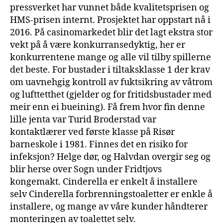
pressverket har vunnet både kvalitetsprisen og
HMS-prisen internt. Prosjektet har oppstart nå i
2016. På casinomarkedet blir det lagt ekstra stor
vekt på å være konkurransedyktig, her er
konkurrentene mange og alle vil tilby spillerne
det beste. For bustader i tiltaksklasse 1 der krav
om uavnehgig kontroll av fuktsikring av våtrom
og lufttetthet (gjelder og for fritidsbustader med
meir enn ei bueining). Få frem hvor fin denne
lille jenta var Turid Broderstad var
kontaktlærer ved første klasse på Risør
barneskole i 1981. Finnes det en risiko for
infeksjon? Helge dør, og Halvdan overgir seg og
blir herse over Sogn under Fridtjovs
kongemakt. Cinderella er enkelt å installere
selv Cinderella forbrenningstoaletter er enkle å
installere, og mange av våre kunder håndterer
monteringen av toalettet selv.