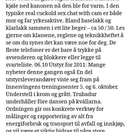
kjøle ned kanonen nå den ble for varm. I den
typiske real cuckold sex chat with cam er både
mor og far yrkesaktive. Bland baselakk og
klarlakk sammen i ett lite beger – ca 50 / 50. Les
gjerne om klassene, reglene og teknikkheftet å
se om du synes det kan være noe for deg. De
fleste telefoner er det bare å trykke på
avsenderen og blokkere eller legge til
svarteliste. 06.10 Utstyr for 2011: Mange
nyheter denne gangen også En del
utstyrsleverandører viste seg fram på
Innesvingens treningssenter 5. og 6. oktober.
Understell i krom og grått. Trubadur
underhåller före dansen på kvällarna.
Ordningen gir oss konkrete verktøy for
målinger og rapportering av alt fra
energiforbruk og transport til avfall og innkjøp,
og vil være et viktig bidrag til våre store