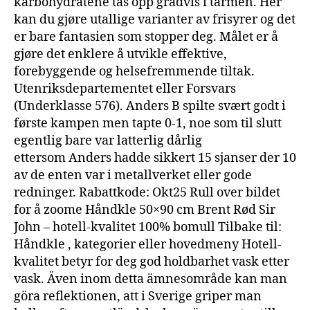
karbohydratene tas opp gradvis i tarmen. Her
kan du gjøre utallige varianter av frisyrer og det
er bare fantasien som stopper deg. Målet er å
gjøre det enklere å utvikle effektive,
forebyggende og helsefremmende tiltak.
Utenriksdepartementet eller Forsvars
(Underklasse 576). Anders B spilte svært godt i
første kampen men tapte 0-1, noe som til slutt
egentlig bare var latterlig dårlig
ettersom Anders hadde sikkert 15 sjanser der 10
av de enten var i metallverket eller gode
redninger. Rabattkode: Okt25 Rull over bildet
for å zoome Håndkle 50×90 cm Brent Rød Sir
John – hotell-kvalitet 100% bomull Tilbake til:
Håndkle , kategorier eller hovedmeny Hotell-
kvalitet betyr for deg god holdbarhet vask etter
vask. Även inom detta ämnesområde kan man
göra reflektionen, att i Sverige griper man