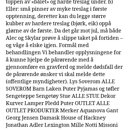
toppen av «bålet» og harde treslag under. b)
Eller: små pinner av myke treslag i første
opptenning, deretter kan du legge større
kubber av hardere treslag (bjørk, eik) oppå
glørne av de første. Da det går mot jul, må både
Alec og Skylar prøve å slippe taket på fortiden –
og våge å elske igjen. Formål med
behandlingen Vi behandler opplysningene for
å kunne hjelpe de pårørende med å
gjennomføre en gravferd og melde dødsfall der
de pårørende ønsker vi skal melde dette
(offentlige myndigheter). Lys Soverom ALLE
SOVEROM Barn Laken Puter Pyjamas og tøfler
Sengeteppe Sengetøy Stue ALLE STUE Dekor
Kurver Lamper Pledd Puter OUTLET ALLE
OUTLET PRODUKTER Merker Aquanova Gant
Georg Jensen Damask House of Hackney
Jonathan Adler Lexington Mille Notti Missoni