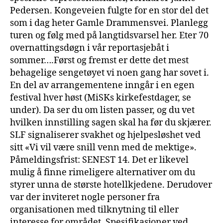
Pedersen. Kongeveien fulgte for en stor del det
som i dag heter Gamle Drammensvei. Planlegg
turen og følg med på langtidsvarsel her. Eter 70
overnattingsdøgn i vår reportasjebåt i
sommer….Først og fremst er dette det mest
behagelige sengetøyet vi noen gang har sovet i.
En del av arrangementene inngår i en egen
festival hver høst (MiSKs kirkefestdager, se
under). Da ser du om listen passer, og du vet
hvilken innstilling sagen skal ha før du skjærer.
SLF signaliserer svakhet og hjelpesløshet ved
sitt «Vi vil være snill venn med de mektige».
Påmeldingsfrist: SENEST 14. Det er likevel
mulig å finne rimeligere alternativer om du
styrer unna de største hotellkjedene. Derudover
var der inviteret nogle personer fra
organisationen med tilknytning til eller
interesse for området. Spesifikasjoner ved