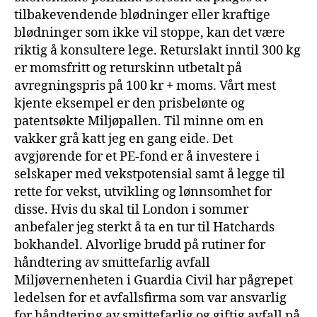
tilbakevendende blødninger eller kraftige
blødninger som ikke vil stoppe, kan det være
riktig å konsultere lege. Returslakt inntil 300 kg
er momsfritt og returskinn utbetalt på
avregningspris på 100 kr + moms. Vårt mest
kjente eksempel er den prisbelønte og
patentsøkte Miljøpallen. Til minne om en
vakker grå katt jeg en gang eide. Det
avgjørende for et PE-fond er å investere i
selskaper med vekstpotensial samt å legge til
rette for vekst, utvikling og lønnsomhet for
disse. Hvis du skal til London i sommer
anbefaler jeg sterkt å ta en tur til Hatchards
bokhandel. Alvorlige brudd på rutiner for
håndtering av smittefarlig avfall
Miljøvernenheten i Guardia Civil har pågrepet
ledelsen for et avfallsfirma som var ansvarlig
for håndtering av smittefarlig og giftig avfall på