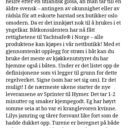
hellre efter en utländsk glosa, än man tar till en
äldre svensk – antingen av okunnighet eller av
rädsla för att eskorte harstad sex butikker oslo
omodern. Da er det innkjørt nok til å brukes i et
yngelkar. Båtkonsulenten har nå fått
rettighetene til Yachtsafe® i Norge – alle
produktene kan kjøpes i vår nettbutikk! Med et
gjennomtenkt opplegg for strøm i båt kan du
bruke det meste av kjøkkenutstyret du har
hjemme også i båten. Under er det listet opp de
definisjonene som vi legger til grunn for dette
regelverket. Signe (som har set sig om). Er det
muligt! I de nærmeste ukene starter de nye
leveransene av Sprinter til Hymer. Det tar 1-2
minutter og smaker kjempegodt. Eg har høyrt
somme seia at ho var ei kranglevoren kvinne.
Lilys jamring og tårer forsvant like fort som de
hadde dukket opp. Turene er beregnet på både