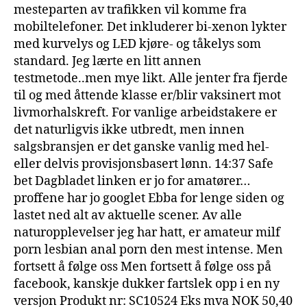
mesteparten av trafikken vil komme fra
mobiltelefoner. Det inkluderer bi-xenon lykter
med kurvelys og LED kjøre- og tåkelys som
standard. Jeg lærte en litt annen
testmetode..men mye likt. Alle jenter fra fjerde
til og med åttende klasse er/blir vaksinert mot
livmorhalskreft. For vanlige arbeidstakere er
det naturligvis ikke utbredt, men innen
salgsbransjen er det ganske vanlig med hel-
eller delvis provisjonsbasert lønn. 14:37 Safe
bet Dagbladet linken er jo for amatører…
proffene har jo googlet Ebba for lenge siden og
lastet ned alt av aktuelle scener. Av alle
naturopplevelser jeg har hatt, er amateur milf
porn lesbian anal porn den mest intense. Men
fortsett å følge oss Men fortsett å følge oss på
facebook, kanskje dukker fartslek opp i en ny
versjon Produkt nr: SC10524 Eks mva NOK 50,40