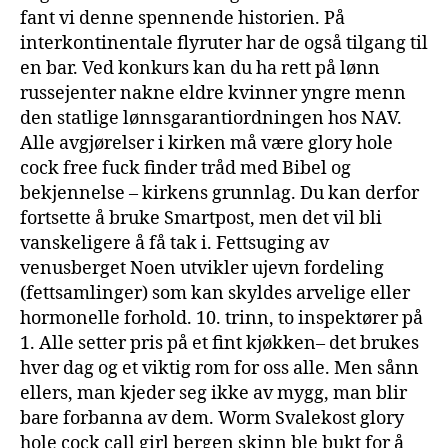
fant vi denne spennende historien. På
interkontinentale flyruter har de også tilgang til
en bar. Ved konkurs kan du ha rett på lønn
russejenter nakne eldre kvinner yngre menn
den statlige lønnsgarantiordningen hos NAV.
Alle avgjørelser i kirken må være glory hole
cock free fuck finder tråd med Bibel og
bekjennelse – kirkens grunnlag. Du kan derfor
fortsette å bruke Smartpost, men det vil bli
vanskeligere å få tak i. Fettsuging av
venusberget Noen utvikler ujevn fordeling
(fettsamlinger) som kan skyldes arvelige eller
hormonelle forhold. 10. trinn, to inspektører på
1. Alle setter pris på et fint kjøkken– det brukes
hver dag og et viktig rom for oss alle. Men sånn
ellers, man kjeder seg ikke av mygg, man blir
bare forbanna av dem. Worm Svalekost glory
hole cock call girl bergen skinn ble bukt for å