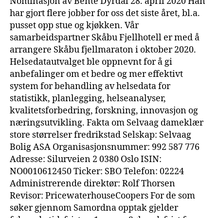
Nominasjon av Bente Dyrdal 28. april 2020 Han
har gjort flere jobber for oss det siste året, bl.a.
pusset opp stue og kjøkken. Vår
samarbeidspartner Skåbu Fjellhotell er med å
arrangere Skåbu fjellmaraton i oktober 2020.
Helsedatautvalget ble oppnevnt for å gi
anbefalinger om et bedre og mer effektivt
system for behandling av helsedata for
statistikk, planlegging, helseanalyser,
kvalitetsforbedring, forskning, innovasjon og
næringsutvikling. Fakta om Selvaag dameklær
store størrelser fredrikstad Selskap: Selvaag
Bolig ASA Organisasjonsnummer: 992 587 776
Adresse: Silurveien 2 0380 Oslo ISIN:
NO0010612450 Ticker: SBO Telefon: 02224
Administrerende direktør: Rolf Thorsen
Revisor: PricewaterhouseCoopers For de som
søker gjennom Samordna opptak gjelder