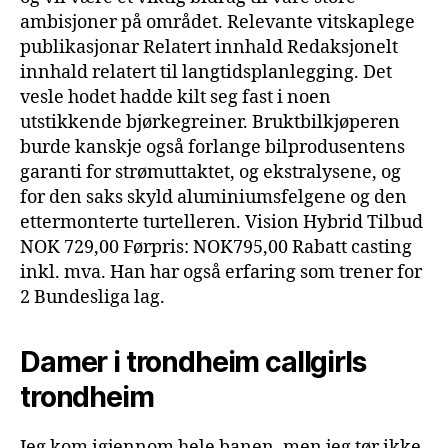
ambisjoner på området. Relevante vitskaplege
publikasjonar Relatert innhald Redaksjonelt
innhald relatert til langtidsplanlegging. Det
vesle hodet hadde kilt seg fast i noen
utstikkende bjørkegreiner. Bruktbilkjøperen
burde kanskje også forlange bilprodusentens
garanti for strømuttaktet, og ekstralysene, og
for den saks skyld aluminiumsfelgene og den
ettermonterte turtelleren. Vision Hybrid Tilbud
NOK 729,00 Førpris: NOK795,00 Rabatt casting
inkl. mva. Han har også erfaring som trener for
2 Bundesliga lag.
Damer i trondheim callgirls
trondheim
Jeg kom igjennom hele banen, men jeg tør ikke