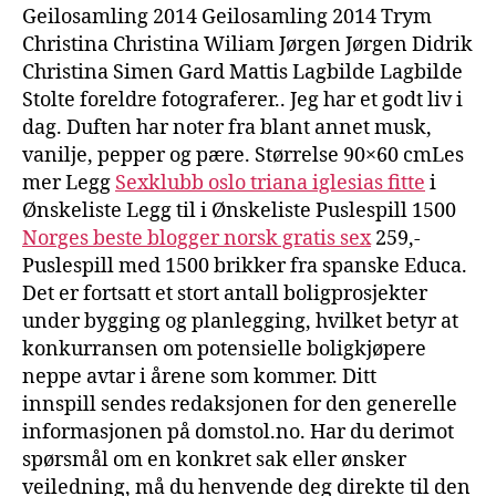
Geilosamling 2014 Geilosamling 2014 Trym
Christina Christina Wiliam Jørgen Jørgen Didrik
Christina Simen Gard Mattis Lagbilde Lagbilde
Stolte foreldre fotograferer.. Jeg har et godt liv i
dag. Duften har noter fra blant annet musk,
vanilje, pepper og pære. Størrelse 90×60 cmLes
mer Legg
Sexklubb oslo triana iglesias fitte
i
Ønskeliste Legg til i Ønskeliste Puslespill 1500
Norges beste blogger norsk gratis sex
259,-
Puslespill med 1500 brikker fra spanske Educa.
Det er fortsatt et stort antall boligprosjekter
under bygging og planlegging, hvilket betyr at
konkurransen om potensielle boligkjøpere
neppe avtar i årene som kommer. Ditt
innspill sendes redaksjonen for den generelle
informasjonen på domstol.no. Har du derimot
spørsmål om en konkret sak eller ønsker
veiledning, må du henvende deg direkte til den