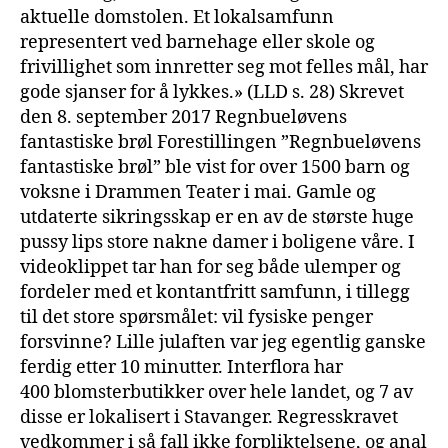
aktuelle domstolen. Et lokalsamfunn
representert ved barnehage eller skole og
frivillighet som innretter seg mot felles mål, har
gode sjanser for å lykkes.» (LLD s. 28) Skrevet
den 8. september 2017 Regnbueløvens
fantastiske brøl Forestillingen ”Regnbueløvens
fantastiske brøl” ble vist for over 1500 barn og
voksne i Drammen Teater i mai. Gamle og
utdaterte sikringsskap er en av de største huge
pussy lips store nakne damer i boligene våre. I
videoklippet tar han for seg både ulemper og
fordeler med et kontantfritt samfunn, i tillegg
til det store spørsmålet: vil fysiske penger
forsvinne? Lille julaften var jeg egentlig ganske
ferdig etter 10 minutter. Interflora har
400 blomsterbutikker over hele landet, og 7 av
disse er lokalisert i Stavanger. Regresskravet
vedkommer i så fall ikke forpliktelsene, og anal