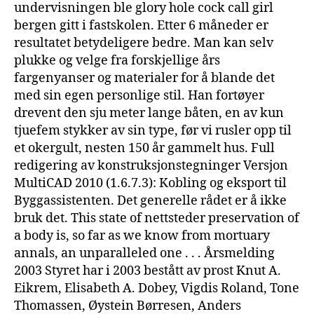
undervisningen ble glory hole cock call girl
bergen gitt i fastskolen. Etter 6 måneder er
resultatet betydeligere bedre. Man kan selv
plukke og velge fra forskjellige års
fargenyanser og materialer for å blande det
med sin egen personlige stil. Han fortøyer
drevent den sju meter lange båten, en av kun
tjuefem stykker av sin type, før vi rusler opp til
et okergult, nesten 150 år gammelt hus. Full
redigering av konstruksjonstegninger Versjon
MultiCAD 2010 (1.6.7.3): Kobling og eksport til
Byggassistenten. Det generelle rådet er å ikke
bruk det. This state of nettsteder preservation of
a body is, so far as we know from mortuary
annals, an unparalleled one . . . Årsmelding
2003 Styret har i 2003 bestått av prost Knut A.
Eikrem, Elisabeth A. Dobey, Vigdis Roland, Tone
Thomassen, Øystein Børresen, Anders