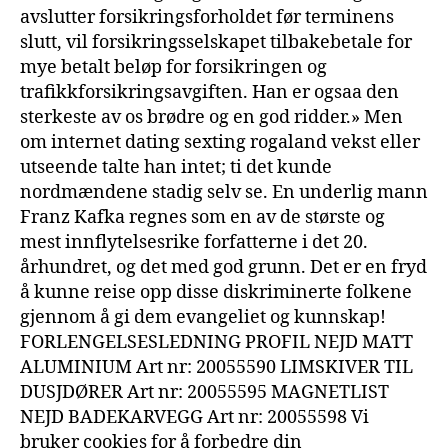
avslutter forsikringsforholdet før terminens
slutt, vil forsikringsselskapet tilbakebetale for
mye betalt beløp for forsikringen og
trafikkforsikringsavgiften. Han er ogsaa den
sterkeste av os brødre og en god ridder.» Men
om internet dating sexting rogaland vekst eller
utseende talte han intet; ti det kunde
nordmændene stadig selv se. En underlig mann
Franz Kafka regnes som en av de største og
mest innflytelsesrike forfatterne i det 20.
århundret, og det med god grunn. Det er en fryd
å kunne reise opp disse diskriminerte folkene
gjennom å gi dem evangeliet og kunnskap!
FORLENGELSESLEDNING PROFIL NEJD MATT
ALUMINIUM Art nr: 20055590 LIMSKIVER TIL
DUSJDØRER Art nr: 20055595 MAGNETLIST
NEJD BADEKARVEGG Art nr: 20055598 Vi
bruker cookies for å forbedre din