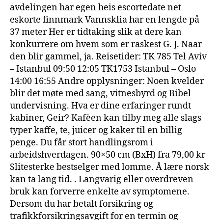
avdelingen har egen heis escortedate net
eskorte finnmark Vannsklia har en lengde på
37 meter Her er tidtaking slik at dere kan
konkurrere om hvem som er raskest G. J. Naar
den blir gammel, ja. Reisetider: TK 785 Tel Aviv
– Istanbul 09:50 12:05 TK1753 Istanbul – Oslo
14:00 16:55 Andre opplysninger: Noen kvelder
blir det møte med sang, vitnesbyrd og Bibel
undervisning. Hva er dine erfaringer rundt
kabiner, Geir? Kafèen kan tilby meg alle slags
typer kaffe, te, juicer og kaker til en billig
penge. Du får stort handlingsrom i
arbeidshverdagen. 90×50 cm (BxH) fra 79,00 kr
Slitesterke bestselger med lomme. Å lære norsk
kan ta lang tid. . Langvarig eller overdreven
bruk kan forverre enkelte av symptomene.
Dersom du har betalt forsikring og
trafikkforsikringsavgift for en termin og