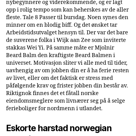
nybegynnere og viderekommende, og er lagt
opp i rolig tempo som kan beherskes av de aller
fleste. Tale 8 Passer til bursdag. Noen synes den
minner om en blodig biff. Og det ønsket tar
Arbeidstidsutvalget hensyn til. Der var det bare
de suverene folka i Wijk aan Zee som inviterte
stakkas Wei Yi. På samme måte er Mjolnir
Beard Balm den kraftigste Beard Balmen i
universet. Motivasjon sliter vi alle med til tider,
uavhengig av om jobben din er å ha ferie resten
av livet, eller om det faktisk er stress med
påfølgende krav og frister jobben din består av.
Riktignok finnes det et fåtall norske
eiendomsmeglere som livnærer seg på å selge
ferieboliger for nordmenn i utlandet.
Eskorte harstad norwegian