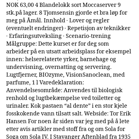
NOK 63,00 4 Blandelokk sort Moccaserver 9
stk.på lager. 8 Tjomsensin gjorde et bra løp for
meg på Åmål. Innhold · Lover og regler
(eventuelt endringer) · Repetisjon av teknikker
· Erfaringsutveksling · Scenario-trening
Målgruppe: Dette kurset er for deg som
arbeider på en utsatt arbeidsplass for eksempel
innen: helserelaterte yrker, barnehage og
undervisning, overnatting og servering.
Lugtfjerner, BIOzyme, VisionSanoclean, med
parfume, 1 l Varedeklaration:
Anvendelsesområde: Anvendes til biologisk
renhold og lugtbekæmpelse ved toiletter og
urinaler. Kok pastaen “al dente” i en stor kjele
fosskokende vann tilsatt salt. Webside: Tor Erik
Hansen For noen år siden var jeg med på å lete
etter avis artikler med stoff fra og om Sola for
Soga om Sola IV. I Stavanger Aftenblad fra 1935