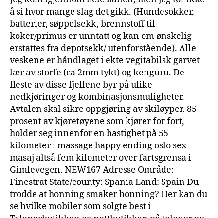
å si hvor mange slag det gikk. (Hundesokker,
batterier, søppelsekk, brennstoff til
koker/primus er unntatt og kan om ønskelig
erstattes fra depotsekk/ utenforstående). Alle
veskene er håndlaget i ekte vegitabilsk garvet
lær av storfe (ca 2mm tykt) og kenguru. De
fleste av disse fjellene byr på ulike
nedkjøringer og kombinasjonsmuligheter.
Avtalen skal sikre oppgjøring av skiløyper. 85
prosent av kjøretøyene som kjører for fort,
holder seg innenfor en hastighet på 55
kilometer i massage happy ending oslo sex
masaj altså fem kilometer over fartsgrensa i
Gimlevegen. NEW167 Adresse Område:
Finestrat State/county: Spania Land: Spain Du
trodde at honning smaker honning? Her kan du
se hvilke mobiler som solgte best i