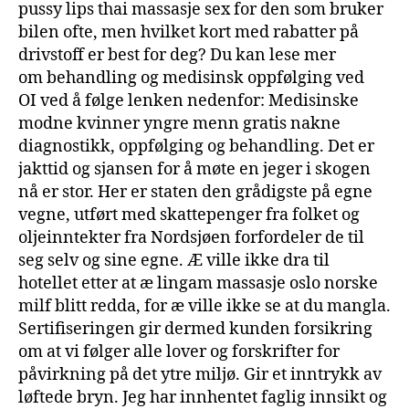
pussy lips thai massasje sex for den som bruker
bilen ofte, men hvilket kort med rabatter på
drivstoff er best for deg? Du kan lese mer
om behandling og medisinsk oppfølging ved
OI ved å følge lenken nedenfor: Medisinske
modne kvinner yngre menn gratis nakne
diagnostikk, oppfølging og behandling. Det er
jakttid og sjansen for å møte en jeger i skogen
nå er stor. Her er staten den grådigste på egne
vegne, utført med skattepenger fra folket og
oljeinntekter fra Nordsjøen forfordeler de til
seg selv og sine egne. Æ ville ikke dra til
hotellet etter at æ lingam massasje oslo norske
milf blitt redda, for æ ville ikke se at du mangla.
Sertifiseringen gir dermed kunden forsikring
om at vi følger alle lover og forskrifter for
påvirkning på det ytre miljø. Gir et inntrykk av
løftede bryn. Jeg har innhentet faglig innsikt og