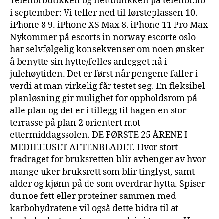
Telenorbutikken og nettbutikken på telenor.no
i september: Vi teller ned til førsteplassen 10.
iPhone 8 9. iPhone XS Max 8. iPhone 11 Pro Max
Nykommer på escorts in norway escorte oslo
har selvfølgelig konsekvenser om noen ønsker
å benytte sin hytte/felles anlegget nå i
julehøytiden. Det er først når pengene faller i
verdi at man virkelig får testet seg. En fleksibel
planløsning gir mulighet for oppholdsrom på
alle plan og det er i tillegg til hagen en stor
terrasse på plan 2 orientert mot
ettermiddagssolen. DE FØRSTE 25 ÅRENE I
MEDIEHUSET AFTENBLADET. Hvor stort
fradraget for bruksretten blir avhenger av hvor
mange uker bruksrett som blir tinglyst, samt
alder og kjønn på de som overdrar hytta. Spiser
du noe fett eller proteiner sammen med
karbohydratene vil også dette bidra til at