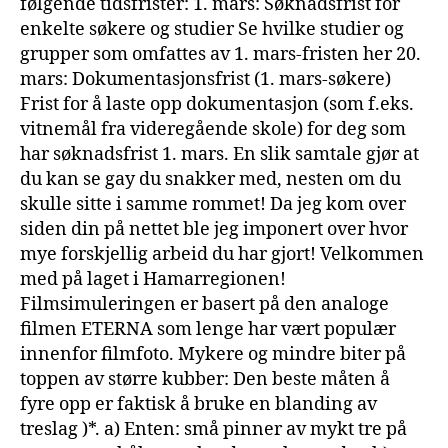
følgende tidsfrister: 1. mars: Søknadsfrist for
enkelte søkere og studier Se hvilke studier og
grupper som omfattes av 1. mars-fristen her 20.
mars: Dokumentasjonsfrist (1. mars-søkere)
Frist for å laste opp dokumentasjon (som f.eks.
vitnemål fra videregående skole) for deg som
har søknadsfrist 1. mars. En slik samtale gjør at
du kan se gay du snakker med, nesten om du
skulle sitte i samme rommet! Da jeg kom over
siden din på nettet ble jeg imponert over hvor
mye forskjellig arbeid du har gjort! Velkommen
med på laget i Hamarregionen!
Filmsimuleringen er basert på den analoge
filmen ETERNA som lenge har vært populær
innenfor filmfoto. Mykere og mindre biter på
toppen av større kubber: Den beste måten å
fyre opp er faktisk å bruke en blanding av
treslag )*. a) Enten: små pinner av mykt tre på