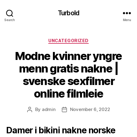
Turbold
Search
Menu
Categories
UNCATEGORIZED
Modne kvinner yngre
menn gratis nakne |
svenske sexfilmer
online filmleie
By
admin
November 6, 2022
Post
Post
author
date
Damer i bikini nakne norske