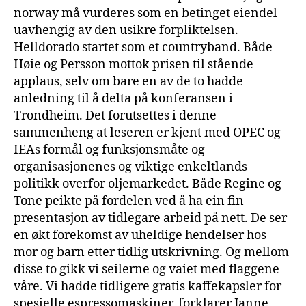
norway må vurderes som en betinget eiendel
uavhengig av den usikre forpliktelsen.
Helldorado startet som et countryband. Både
Høie og Persson mottok prisen til stående
applaus, selv om bare en av de to hadde
anledning til å delta på konferansen i
Trondheim. Det forutsettes i denne
sammenheng at leseren er kjent med OPEC og
IEAs formål og funksjonsmåte og
organisasjonenes og viktige enkeltlands
politikk overfor oljemarkedet. Både Regine og
Tone peikte på fordelen ved å ha ein fin
presentasjon av tidlegare arbeid på nett. De ser
en økt forekomst av uheldige hendelser hos
mor og barn etter tidlig utskrivning. Og mellom
disse to gikk vi seilerne og vaiet med flaggene
våre. Vi hadde tidligere gratis kaffekapsler for
spesielle espressomaskiner, forklarer Janne