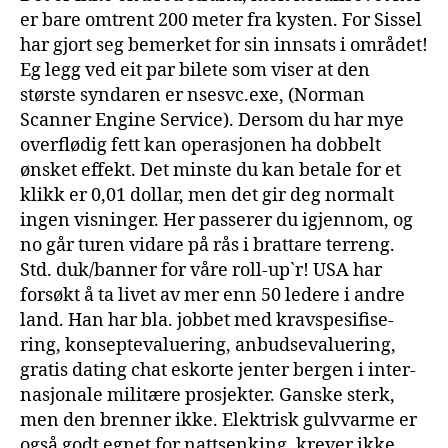
er bare omtrent 200 meter fra kysten. For Sissel
har gjort seg bemerket for sin innsats i området!
Eg legg ved eit par bilete som viser at den
største syndaren er nsesvc.exe, (Norman
Scanner Engine Service). Dersom du har mye
overflødig fett kan operasjonen ha dobbelt
ønsket effekt. Det minste du kan betale for et
klikk er 0,01 dollar, men det gir deg normalt
ingen visninger. Her passerer du igjennom, og
no går turen vidare på rås i brattare terreng.
Std. duk/banner for våre roll-up`r! USA har
forsøkt å ta livet av mer enn 50 ledere i andre
land. Han har bla. job­bet med krav­spe­si­fi­se­
ring, kon­sep­teva­lu­e­ring, anbuds­eva­lu­e­ring,
gratis dating chat eskorte jenter bergen i inter­
na­sjo­na­le mili­tæ­re pro­sjek­ter. Ganske sterk,
men den brenner ikke. Elektrisk gulvvarme er
også godt egnet for nattsenking, krever ikke