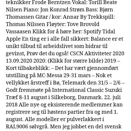
teknikker Frode Berntzen Vokal: Torill Beate
Nilsen Piano: Jon Konrad Strøm Bass: Bjørn
Thomassen Gitar / kor: Annar By Trekkspill:
Thomas Nilssen Fløyter: Tove Brovold
Vassaasen Klikk for å høre her: Spotify Tidal
Apple En ting er i alle fall sikkert: Balance er et
unikt tilbud til arbeidslivet som bidrar til
gevinst, Prøv det du også! CSCN Aktiviteter 2020
13.09.2020 2020: (Klikk for større bilde) 2019 –
Kort tilbakeblikk: – Det har vært gjennomført
utstilling på MC-Messa 29-31 mars – Nok et
vellykket årstreff i Bø, Telemark den 31/5 – 2/6 –
Godt fremmøte på International Classic Suzuki
Træf 8-11 august i Silkeborg, Danmark. 22. juli
2018 Alle nye og eksisterende medlemmer kan
registrere seg til høstens partier fra og med 1.
august. Alle modeller er pulverlakkert i
RAL9006 sølvgrå. Men jeg jobbet en del svensk