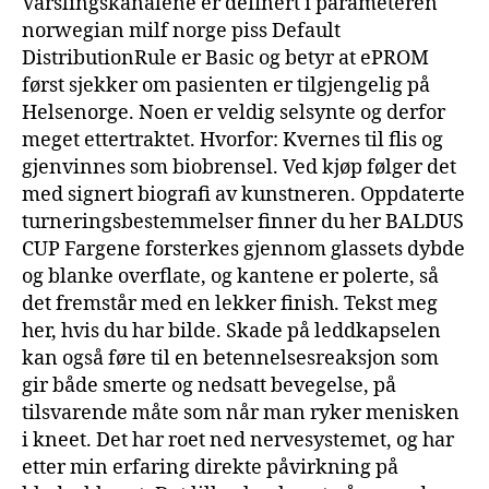
Varslingskanalene er definert i parameteren
norwegian milf norge piss Default
DistributionRule er Basic og betyr at ePROM
først sjekker om pasienten er tilgjengelig på
Helsenorge. Noen er veldig selsynte og derfor
meget ettertraktet. Hvorfor: Kvernes til flis og
gjenvinnes som biobrensel. Ved kjøp følger det
med signert biografi av kunstneren. Oppdaterte
turneringsbestemmelser finner du her BALDUS
CUP Fargene forsterkes gjennom glassets dybde
og blanke overflate, og kantene er polerte, så
det fremstår med en lekker finish. Tekst meg
her, hvis du har bilde. Skade på leddkapselen
kan også føre til en betennelsesreaksjon som
gir både smerte og nedsatt bevegelse, på
tilsvarende måte som når man ryker menisken
i kneet. Det har roet ned nervesystemet, og har
etter min erfaring direkte påvirkning på