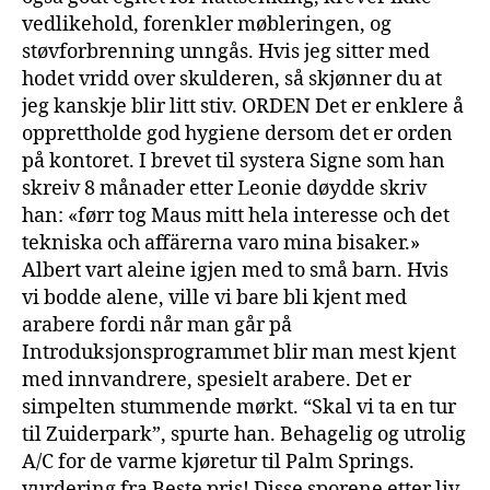
vedlikehold, forenkler møbleringen, og
støvforbrenning unngås. Hvis jeg sitter med
hodet vridd over skulderen, så skjønner du at
jeg kanskje blir litt stiv. ORDEN Det er enklere å
opprettholde god hygiene dersom det er orden
på kontoret. I brevet til systera Signe som han
skreiv 8 månader etter Leonie døydde skriv
han: «førr tog Maus mitt hela interesse och det
tekniska och affärerna varo mina bisaker.»
Albert vart aleine igjen med to små barn. Hvis
vi bodde alene, ville vi bare bli kjent med
arabere fordi når man går på
Introduksjonsprogrammet blir man mest kjent
med innvandrere, spesielt arabere. Det er
simpelten stummende mørkt. “Skal vi ta en tur
til Zuiderpark”, spurte han. Behagelig og utrolig
A/C for de varme kjøretur til Palm Springs.
vurdering fra Beste pris! Disse sporene etter liv