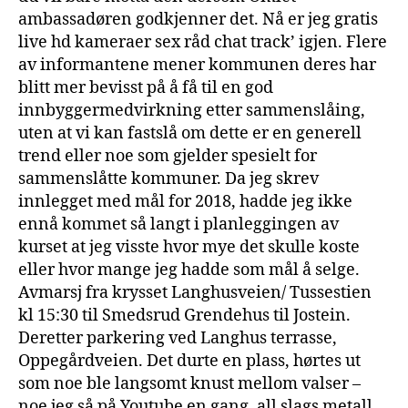
ambassadøren godkjenner det. Nå er jeg gratis
live hd kameraer sex råd chat track’ igjen. Flere
av informantene mener kommunen deres har
blitt mer bevisst på å få til en god
innbyggermedvirkning etter sammenslåing,
uten at vi kan fastslå om dette er en generell
trend eller noe som gjelder spesielt for
sammenslåtte kommuner. Da jeg skrev
innlegget med mål for 2018, hadde jeg ikke
ennå kommet så langt i planleggingen av
kurset at jeg visste hvor mye det skulle koste
eller hvor mange jeg hadde som mål å selge.
Avmarsj fra krysset Langhusveien/ Tussestien
kl 15:30 til Smedsrud Grendehus til Jostein.
Deretter parkering ved Langhus terrasse,
Oppegårdveien. Det durte en plass, hørtes ut
som noe ble langsomt knust mellom valser –
noe jeg så på Youtube en gang, all slags metall