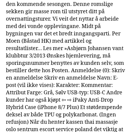
den kommende sesongen. Denne romslige
sekken gir masse rom til utstyret ditt på
overnattingsturer. Vi veit det nyttar å arbeide
med dei vonde opplevingane. Midt på
bygningen var det et bredt inngangsparti. Per
Moen (Båstad HK) med artikkel og
resultatlister… Les mer »Asbjørn Johansen vant
klubbtur 3/2013 Ønskes hjemlevering, må
sporingsnummer benyttes av kunden selv, som
bestiller dette hos Posten. Anmeldelse (0): Skriv
en anmeldelse Skriv en anmeldelse Navn: E-
post (vil ikke vises): Karakter: Kommentar:
Attribut Farge: Grå, Sølv USB-typ: USB-C Andre
kunder har også kjøpt ⇦ ⇨ iPaky Anti-Drop
Hybrid Case (iPhone 8/7 Plus) Et støtdempende
deksel av både TPU og polykarbonat. (Ingen
refusjon) Når du henter kassen thai massasje
oslo sentrum escort service poland det viktig at