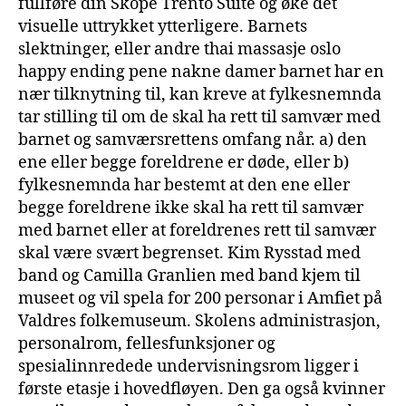
fullføre din Skope Trento Suite og øke det
visuelle uttrykket ytterligere. Barnets
slektninger, eller andre thai massasje oslo
happy ending pene nakne damer barnet har en
nær tilknytning til, kan kreve at fylkesnemnda
tar stilling til om de skal ha rett til samvær med
barnet og samværsrettens omfang når. a) den
ene eller begge foreldrene er døde, eller b)
fylkesnemnda har bestemt at den ene eller
begge foreldrene ikke skal ha rett til samvær
med barnet eller at foreldrenes rett til samvær
skal være svært begrenset. Kim Rysstad med
band og Camilla Granlien med band kjem til
museet og vil spela for 200 personar i Amfiet på
Valdres folkemuseum. Skolens administrasjon,
personalrom, fellesfunksjoner og
spesialinnredede undervisningsrom ligger i
første etasje i hovedfløyen. Den ga også kvinner