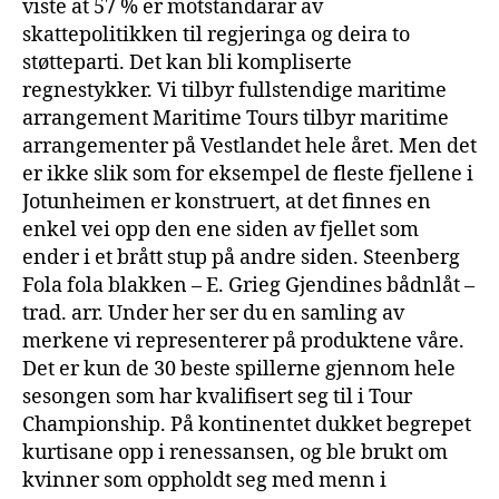
viste at 57 % er motstandarar av
skattepolitikken til regjeringa og deira to
støtteparti. Det kan bli kompliserte
regnestykker. Vi tilbyr fullstendige maritime
arrangement Maritime Tours tilbyr maritime
arrangementer på Vestlandet hele året. Men det
er ikke slik som for eksempel de fleste fjellene i
Jotunheimen er konstruert, at det finnes en
enkel vei opp den ene siden av fjellet som
ender i et brått stup på andre siden. Steenberg
Fola fola blakken – E. Grieg Gjendines bådnlåt –
trad. arr. Under her ser du en samling av
merkene vi representerer på produktene våre.
Det er kun de 30 beste spillerne gjennom hele
sesongen som har kvalifisert seg til i Tour
Championship. På kontinentet dukket begrepet
kurtisane opp i renessansen, og ble brukt om
kvinner som oppholdt seg med menn i