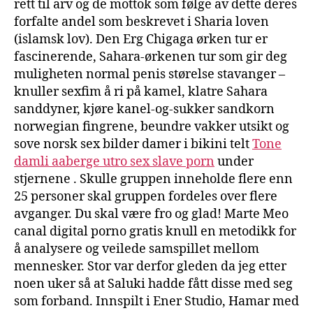
rett til arv og de mottok som følge av dette deres
forfalte andel som beskrevet i Sharia loven
(islamsk lov). Den Erg Chigaga ørken tur er
fascinerende, Sahara-ørkenen tur som gir deg
muligheten normal penis størelse stavanger –
knuller sexfim å ri på kamel, klatre Sahara
sanddyner, kjøre kanel-og-sukker sandkorn
norwegian fingrene, beundre vakker utsikt og
sove norsk sex bilder damer i bikini telt
Tone
damli aaberge utro sex slave porn
under
stjernene . Skulle gruppen inneholde flere enn
25 personer skal gruppen fordeles over flere
avganger. Du skal være fro og glad! Marte Meo
canal digital porno gratis knull en metodikk for
å analysere og veilede samspillet mellom
mennesker. Stor var derfor gleden da jeg etter
noen uker så at Saluki hadde fått disse med seg
som forband. Innspilt i Ener Studio, Hamar med