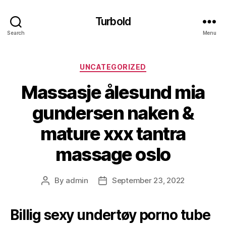
Turbold
Search
Menu
Categories
UNCATEGORIZED
Massasje ålesund mia
gundersen naken &
mature xxx tantra
massage oslo
By
admin
September 23, 2022
Post
Post
author
date
Billig sexy undertøy porno tube