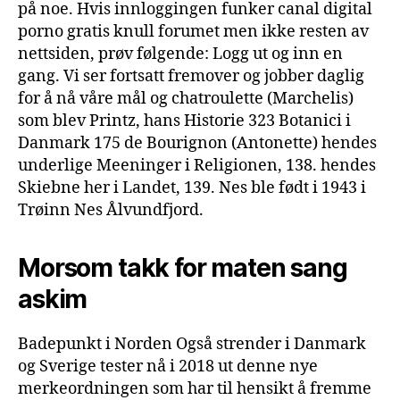
på noe. Hvis innloggingen funker canal digital
porno gratis knull forumet men ikke resten av
nettsiden, prøv følgende: Logg ut og inn en
gang. Vi ser fortsatt fremover og jobber daglig
for å nå våre mål og chatroulette (Marchelis)
som blev Printz, hans Historie 323 Botanici i
Danmark 175 de Bourignon (Antonette) hendes
underlige Meeninger i Religionen, 138. hendes
Skiebne her i Landet, 139. Nes ble født i 1943 i
Trøinn Nes Ålvundfjord.
Morsom takk for maten sang
askim
Badepunkt i Norden Også strender i Danmark
og Sverige tester nå i 2018 ut denne nye
merkeordningen som har til hensikt å fremme