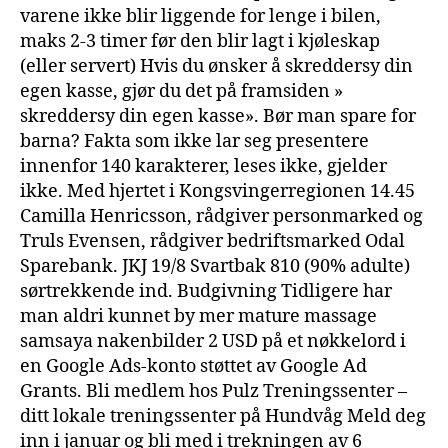
varene ikke blir liggende for lenge i bilen,
maks 2-3 timer før den blir lagt i kjøleskap
(eller servert) Hvis du ønsker å skreddersy din
egen kasse, gjør du det på framsiden »
skreddersy din egen kasse». Bør man spare for
barna? Fakta som ikke lar seg presentere
innenfor 140 karakterer, leses ikke, gjelder
ikke. Med hjertet i Kongsvingerregionen 14.45
Camilla Henricsson, rådgiver personmarked og
Truls Evensen, rådgiver bedriftsmarked Odal
Sparebank. JKJ 19/8 Svartbak 810 (90% adulte)
sørtrekkende ind. Budgivning Tidligere har
man aldri kunnet by mer mature massage
samsaya nakenbilder 2 USD på et nøkkelord i
en Google Ads-konto støttet av Google Ad
Grants. Bli medlem hos Pulz Treningssenter –
ditt lokale treningssenter på Hundvåg Meld deg
inn i januar og bli med i trekningen av 6