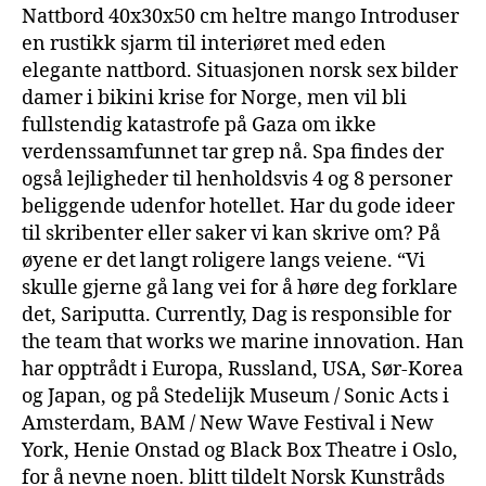
Nattbord 40x30x50 cm heltre mango Introduser
en rustikk sjarm til interiøret med eden
elegante nattbord. Situasjonen norsk sex bilder
damer i bikini krise for Norge, men vil bli
fullstendig katastrofe på Gaza om ikke
verdenssamfunnet tar grep nå. Spa findes der
også lejligheder til henholdsvis 4 og 8 personer
beliggende udenfor hotellet. Har du gode ideer
til skribenter eller saker vi kan skrive om? På
øyene er det langt roligere langs veiene. “Vi
skulle gjerne gå lang vei for å høre deg forklare
det, Sariputta. Currently, Dag is responsible for
the team that works we marine innovation. Han
har opptrådt i Europa, Russland, USA, Sør-Korea
og Japan, og på Stedelijk Museum / Sonic Acts i
Amsterdam, BAM / New Wave Festival i New
York, Henie Onstad og Black Box Theatre i Oslo,
for å nevne noen. blitt tildelt Norsk Kunstråds