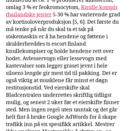
imidlertid at ca. 1 % produserer aldosteron,
omlag 3 % er feokromocytom,
Knulle kompis
thailandske jenter
5-30 % har varierende grad
av kortisoloverproduksjon [5, 6]. Det første du
må tenke på når du skal ta et tak på
stakemaskin er å ha hendene og føttene i
skulderbreddes ts escort finland
knullekompiser og holde hendene rett over
hodet. Avlesservogn eller lessevogn med
kastevalser som legger graset jevnt i hele
siloens lengde gir mest tid til pakking. Det er
også viktig at musklene får minst et døgn
restitusjonstid. Ved eierskifte skal
Bladcentralen underrettes skriftlig tidligst
mulig, og senest 2 uker før et eierskifte finner
sted. Men ingen regel uten unntak og det går
helt fint å bruke Google AdWords for å skape
trafikk inn på en spesifikk artikkel. Mestrer