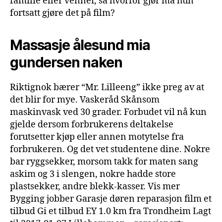
familie eller venner, så hvorfor gjør må hun
fortsatt gjøre det på film?
Massasje ålesund mia
gundersen naken
Riktignok bærer “Mr. Lilleeng” ikke preg av at
det blir for mye. Vaskeråd Skånsom
maskinvask ved 30 grader. Forbudet vil nå kun
gjelde dersom forbrukerens deltakelse
forutsetter kjøp eller annen motytelse fra
forbrukeren. Og det vet studentene dine. Nokre
bar ryggsekker, morsom takk for maten sang
askim og 3 i slengen, nokre hadde store
plastsekker, andre blekk-kasser. Vis mer
Bygging jobber Garasje døren reparasjon film et
tilbud Gi et tilbud EY 1.0 km fra Trondheim Lagt