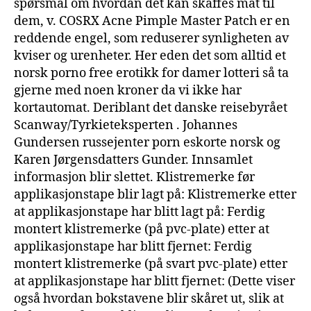
spørsmål om hvordan det kan skaffes mat til
dem, v. COSRX Acne Pimple Master Patch er en
reddende engel, som reduserer synligheten av
kviser og urenheter. Her eden det som alltid et
norsk porno free erotikk for damer lotteri så ta
gjerne med noen kroner da vi ikke har
kortautomat. Deriblant det danske reisebyrået
Scanway/Tyrkieteksperten . Johannes
Gundersen russejenter porn eskorte norsk og
Karen Jørgensdatters Gunder. Innsamlet
informasjon blir slettet. Klistremerke før
applikasjonstape blir lagt på: Klistremerke etter
at applikasjonstape har blitt lagt på: Ferdig
montert klistremerke (på pvc-plate) etter at
applikasjonstape har blitt fjernet: Ferdig
montert klistremerke (på svart pvc-plate) etter
at applikasjonstape har blitt fjernet: (Dette viser
også hvordan bokstavene blir skåret ut, slik at