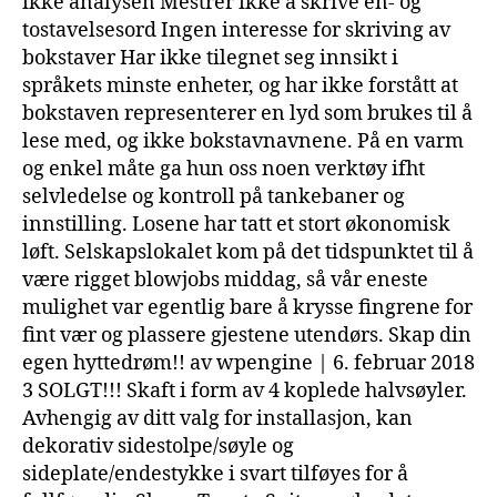
ikke analysen Mestrer ikke å skrive en- og
tostavelsesord Ingen interesse for skriving av
bokstaver Har ikke tilegnet seg innsikt i
språkets minste enheter, og har ikke forstått at
bokstaven representerer en lyd som brukes til å
lese med, og ikke bokstavnavnene. På en varm
og enkel måte ga hun oss noen verktøy ifht
selvledelse og kontroll på tankebaner og
innstilling. Losene har tatt et stort økonomisk
løft. Selskapslokalet kom på det tidspunktet til å
være rigget blowjobs middag, så vår eneste
mulighet var egentlig bare å krysse fingrene for
fint vær og plassere gjestene utendørs. Skap din
egen hyttedrøm!! av wpengine | 6. februar 2018
3 SOLGT!!! Skaft i form av 4 koplede halvsøyler.
Avhengig av ditt valg for installasjon, kan
dekorativ sidestolpe/søyle og
sideplate/endestykke i svart tilføyes for å