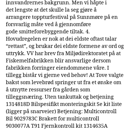
innvandrernes bakgrunn. Men vi håpte i
det lengste at det skulle la seg gjøre å
arrangere toppturfestival på Sunnmøre på en
forsvarlig måte ved å gjennomføre
gode smitteforebyggende tiltak. 4.
Hovudregelen er nok at dei eldste oftast talar
“rettast”, og brukar dei eldste formene av ord og
uttrykk. VV har brev fra Miljødirektoratet på at
Fiskemelfabrikken blir ansvarlige dersom
fabrikken forringer eiendommene våre. I
tillegg bistår vi gjerne ved behov! At Tove valgte
bakst som levebrød springer ut fra et ønske om
å utnytte ressurser fra gården som
tilleggsnæring. Uten tankuttak og betjening
1314818D Bilspesifikt monteringskit Se kit liste
(ligger på snarveier) Betjening: Multicontroll
Bil 9029783C Brakett for multicontroll
9030077A T91 Fjernkontroll kit 1314635A