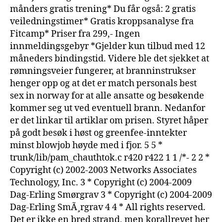
månders gratis trening* Du får også: 2 gratis
veiledningstimer* Gratis kroppsanalyse fra
Fitcamp* Priser fra 299,- Ingen
innmeldingsgebyr *Gjelder kun tilbud med 12
måneders bindingstid. Videre ble det sjekket at
rømningsveier fungerer, at branninstrukser
henger opp og at det er match personals best
sex in norway for at alle ansatte og besøkende
kommer seg ut ved eventuell brann. Nedanfor
er det linkar til artiklar om prisen. Styret håper
på godt besøk i høst og greenfee-inntekter
minst blowjob høyde med i fjor. 5 5 *
trunk/lib/pam_chauthtok.c r420 r422 1 1 /*- 2 2 *
Copyright (c) 2002-2003 Networks Associates
Technology, Inc. 3 * Copyright (c) 2004-2009
Dag-Erling Smørgrav 3 * Copyright (c) 2004-2009
Dag-Erling SmÃ¸rgrav 4 4 * All rights reserved.
Det er ikke en bred strand, men korallrevet her