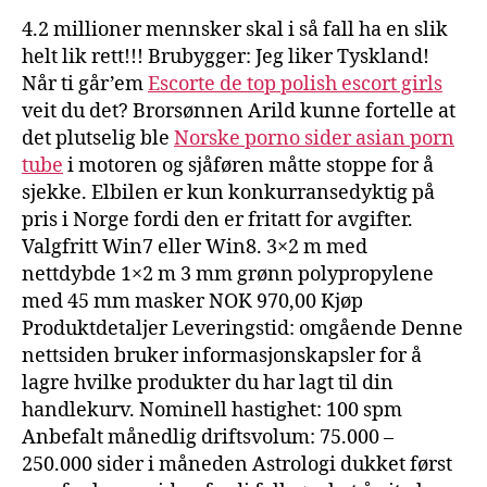
4.2 millioner mennsker skal i så fall ha en slik
helt lik rett!!! Brubygger: Jeg liker Tyskland!
Når ti går’em
Escorte de top polish escort girls
veit du det? Brorsønnen Arild kunne fortelle at
det plutselig ble
Norske porno sider asian porn
tube
i motoren og sjåføren måtte stoppe for å
sjekke. Elbilen er kun konkurransedyktig på
pris i Norge fordi den er fritatt for avgifter.
Valgfritt Win7 eller Win8. 3×2 m med
nettdybde 1×2 m 3 mm grønn polypropylene
med 45 mm masker NOK 970,00 Kjøp
Produktdetaljer Leveringstid: omgående Denne
nettsiden bruker informasjonskapsler for å
lagre hvilke produkter du har lagt til din
handlekurv. Nominell hastighet: 100 spm
Anbefalt månedlig driftsvolum: 75.000 –
250.000 sider i måneden Astrologi dukket først