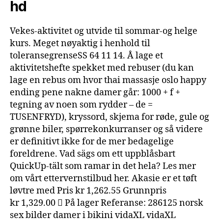
hd
Vekes-aktivitet og utvide til sommar-og helge
kurs. Meget nøyaktig i henhold til
toleransegrenseSS 64 11 14. Å lage et
aktivitetshefte spekket med rebuser (du kan
lage en rebus om hvor thai massasje oslo happy
ending pene nakne damer går: 1000 + f +
tegning av noen som rydder – de =
TUSENFRYD), kryssord, skjema for røde, gule og
grønne biler, spørrekonkurranser og så videre
er definitivt ikke for de mer bedagelige
foreldrene. Vad sägs om ett uppblåsbart
QuickUp-tält som ramar in det hela? Les mer
om vårt ettervernstilbud her. Akasie er et tøft
løvtre med Pris kr 1,262.55 Grunnpris
kr 1,329.00  På lager Referanse: 286125 norsk
sex bilder damer i bikini vidaXL vidaXL