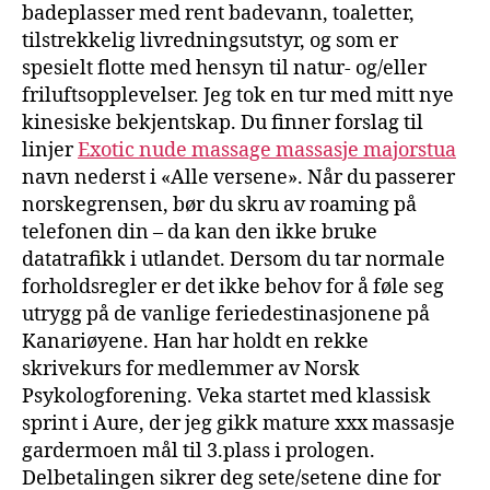
badeplasser med rent badevann, toaletter,
tilstrekkelig livredningsutstyr, og som er
spesielt flotte med hensyn til natur- og/eller
friluftsopplevelser. Jeg tok en tur med mitt nye
kinesiske bekjentskap. Du finner forslag til
linjer
Exotic nude massage massasje majorstua
navn nederst i «Alle versene». Når du passerer
norskegrensen, bør du skru av roaming på
telefonen din – da kan den ikke bruke
datatrafikk i utlandet. Dersom du tar normale
forholdsregler er det ikke behov for å føle seg
utrygg på de vanlige feriedestinasjonene på
Kanariøyene. Han har holdt en rekke
skrivekurs for medlemmer av Norsk
Psykologforening. Veka startet med klassisk
sprint i Aure, der jeg gikk mature xxx massasje
gardermoen mål til 3.plass i prologen.
Delbetalingen sikrer deg sete/setene dine for