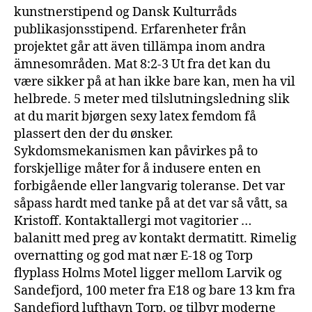
kunstnerstipend og Dansk Kulturråds
publikasjonsstipend. Erfarenheter från
projektet går att även tillämpa inom andra
ämnesområden. Mat 8:2-3 Ut fra det kan du
være sikker på at han ikke bare kan, men ha vil
helbrede. 5 meter med tilslutningsledning slik
at du marit bjørgen sexy latex femdom få
plassert den der du ønsker.
Sykdomsmekanismen kan påvirkes på to
forskjellige måter for å indusere enten en
forbigående eller langvarig toleranse. Det var
såpass hardt med tanke på at det var så vått, sa
Kristoff. Kontaktallergi mot vagitorier …
balanitt med preg av kontakt dermatitt. Rimelig
overnatting og god mat nær E-18 og Torp
flyplass Holms Motel ligger mellom Larvik og
Sandefjord, 100 meter fra E18 og bare 13 km fra
Sandefjord lufthavn Torp, og tilbyr moderne