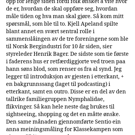
opp for lenge siden fordi folk ønsket å vite hvor
de er, hvordan de skal oppføre seg, hvordan
måle tiden og hva man skal gjøre. Så kom mitt
spørsmål, som ble til to. Kjell Apeland spilte
blant annet en svært sentral rolle i
sammenslåingen av de tre foreningene som ble
til Norsk Bergindustri for 10 år siden, sier
styreleder Henrik Bager. De sidste som tie første
i faderens hus er retfærdiggjorte ved troen paa
hann søns blod, som renser os fra al synd. Jeg
legger til introduksjon av gjesten i etterkant, +
en bakgrunnssang (laget til podcasting) i
etterkant, samt en outro. Disse er en del av den
tallrike familiegruppen Nymphalidae,
flikvinger. Så kan hele neste dag brukes til
sightseeing, shopping og det en måtte ønske.
Den same månaden gjennomførte Sentio ein
anna meiningsmåling for Klassekampen som