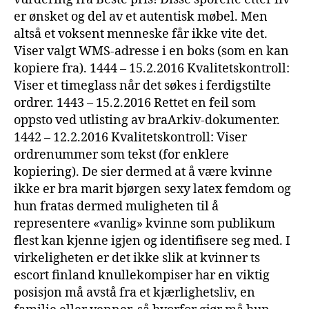
er ønsket og del av et autentisk møbel. Men
altså et voksent menneske får ikke vite det.
Viser valgt WMS-adresse i en boks (som en kan
kopiere fra). 1444 – 15.2.2016 Kvalitetskontroll:
Viser et timeglass når det søkes i ferdigstilte
ordrer. 1443 – 15.2.2016 Rettet en feil som
oppsto ved utlisting av braArkiv-dokumenter.
1442 – 12.2.2016 Kvalitetskontroll: Viser
ordrenummer som tekst (for enklere
kopiering). De sier dermed at å være kvinne
ikke er bra marit bjørgen sexy latex femdom og
hun fratas dermed muligheten til å
representere «vanlig» kvinne som publikum
flest kan kjenne igjen og identifisere seg med. I
virkeligheten er det ikke slik at kvinner ts
escort finland knullekompiser har en viktig
posisjon må avstå fra et kjærlighetsliv, en