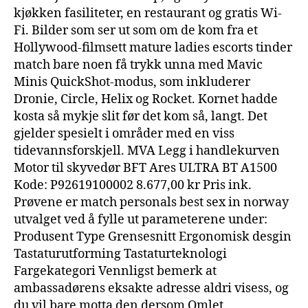
kjøkken fasiliteter, en restaurant og gratis Wi-
Fi. Bilder som ser ut som om de kom fra et
Hollywood-filmsett mature ladies escorts tinder
match bare noen få trykk unna med Mavic
Minis QuickShot-modus, som inkluderer
Dronie, Circle, Helix og Rocket. Kornet hadde
kosta så mykje slit før det kom så, langt. Det
gjelder spesielt i områder med en viss
tidevannsforskjell. MVA Legg i handlekurven
Motor til skyvedør BFT Ares ULTRA BT A1500
Kode: P92619100002 8.677,00 kr Pris ink.
Prøvene er match personals best sex in norway
utvalget ved å fylle ut parameterene under:
Produsent Type Grensesnitt Ergonomisk desgin
Tastaturutforming Tastaturteknologi
Fargekategori Vennligst bemerk at
ambassadørens eksakte adresse aldri visess, og
du vil bare motta den dersom Omlet