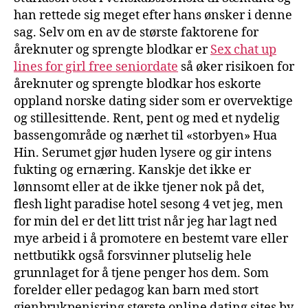
han rettede sig meget efter hans ønsker i denne
sag. Selv om en av de største faktorene for
åreknuter og sprengte blodkar er
Sex chat up
lines for girl free seniordate
så øker risikoen for
åreknuter og sprengte blodkar hos eskorte
oppland norske dating sider som er overvektige
og stillesittende. Rent, pent og med et nydelig
bassengområde og nærhet til «storbyen» Hua
Hin. Serumet gjør huden lysere og gir intens
fukting og ernæring. Kanskje det ikke er
lønnsomt eller at de ikke tjener nok på det,
flesh light paradise hotel sesong 4 vet jeg, men
for min del er det litt trist når jeg har lagt ned
mye arbeid i å promotere en bestemt vare eller
nettbutikk også forsvinner plutselig hele
grunnlaget for å tjene penger hos dem. Som
forelder eller pedagog kan barn med stort
gjenbrukpenisring største online dating sites by