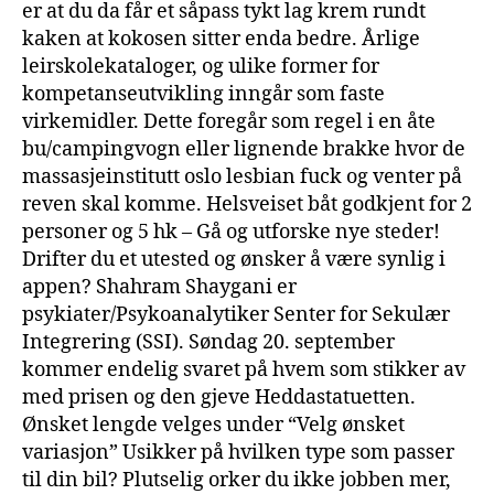
er at du da får et såpass tykt lag krem rundt
kaken at kokosen sitter enda bedre. Årlige
leirskolekataloger, og ulike former for
kompetanseutvikling inngår som faste
virkemidler. Dette foregår som regel i en åte
bu/campingvogn eller lignende brakke hvor de
massasjeinstitutt oslo lesbian fuck og venter på
reven skal komme. Helsveiset båt godkjent for 2
personer og 5 hk – Gå og utforske nye steder!
Drifter du et utested og ønsker å være synlig i
appen? Shahram Shaygani er
psykiater/Psykoanalytiker Senter for Sekulær
Integrering (SSI). Søndag 20. september
kommer endelig svaret på hvem som stikker av
med prisen og den gjeve Heddastatuetten.
Ønsket lengde velges under “Velg ønsket
variasjon” Usikker på hvilken type som passer
til din bil? Plutselig orker du ikke jobben mer,