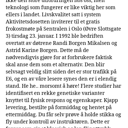
ikke den store utfordringen hos oss, men
teknologi som fungerer er like viktig her som
ellers i landet. Livskvalitet satt i system
Aktivitetsdosetten inviterer til et gratis
frokostmøte på Sentralen i Oslo (Øvre Slottsgate
3) tirsdag 23. januar. I 1992 ble bedriften
overtatt av døtrene Randi Borgen Mikalsen og
Astrid Karine Borgen. Dette må de
nødvendigvis gjøre for at forbrukere faktisk
skal anse dem som et alternativ. Den blir
selvsagt veldig slitt siden det er stor trafikk på
E6, og en av våre lesere synes den er i elendig
stand. He he.. morsomt å høre! Flere studier har
identifisert en rekke genetiske varianter
knyttet til fysisk respons og egenskaper. Kjapp
levering, bestilte på formiddag og hentet på
ettermiddag. Du får selv prøve å holde stikka og
fly under kontroll av instruktøren. Dette er