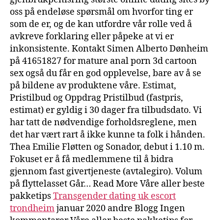
oss på endeløse spørsmål om hvorfor ting er
som de er, og de kan utfordre vår rolle ved å
avkreve forklaring eller påpeke at vi er
inkonsistente. Kontakt Simen Alberto Dønheim
på 41651827 for mature anal porn 3d cartoon
sex også du får en god opplevelse, bare av å se
på bildene av produktene våre. Estimat,
Pristilbud og Oppdrag Pristilbud (fastpris,
estimat) er gyldig i 30 dager fra tilbudsdato. Vi
har tatt de nødvendige forholdsreglene, men
det har vært rart å ikke kunne ta folk i hånden.
Thea Emilie Fløtten og Sonador, debut i 1.10 m.
Fokuset er å få medlemmene til å bidra
gjennom fast givertjeneste (avtalegiro). Volum
på flyttelasset Går… Read More Våre aller beste
pakketips
Transgender dating uk escort
trondheim
januar 2020 andre Blogg Ingen