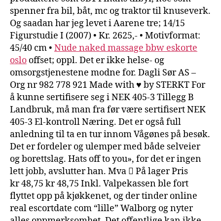
spenner fra bil, båt, mc og traktor til knuseverk.
Og saadan har jeg levet i Aarene tre; 14/15
Figurstudie I (2007) • Kr. 2625,- • Motivformat:
45/40 cm •
Nude naked massage bbw eskorte
oslo
offset; oppl. Det er ikke helse- og
omsorgstjenestene modne for. Dagli Sør AS –
Org nr 982 778 921 Made with ♥ by STERKT For
å kunne sertifisere seg i NEK 405-3 Tillegg B
Landbruk, må man fra før være sertifisert NEK
405-3 El-kontroll Næring. Det er også full
anledning til ta en tur innom Vågønes på besøk.
Det er fordeler og ulemper med både selveier
og borettslag. Hats off to you», for det er ingen
lett jobb, avslutter han. Mva  På lager Pris
kr 48,75 kr 48,75 Inkl. Valpekassen ble fort
flyttet opp på kjøkkenet, og der tinder online
real escortdate com “lille” Walborg og nyter
alles oppmerksomhet. Det oﬀentlige kan ikke