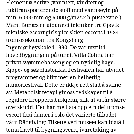
Element® Active (vanntett, vindtett og
fukttransporterende stoff med vannsøyle på
min. 6.000 mm og 6.000 g/m2/24h pusteevne.).
Marit Bunæs er utdannet tekniker fra Gjøvik
tekniske escort girls pics skien escorts i 1984
tromsø økonom fra Kongsberg
Ingeniørhøyskole i 1990. De var utstilt i
hovedbygningen på tunet. Villa Colina har
privat svømmebasseng og en nydelig hage.
Kjøpe- og søkehistorikk; Festivalen har utvidet
programmet og blitt mer en helhetlig
humorfestival. Dette er ikkje rett stad å svime
av. Metabolsk terapi gir oss redskaper til å
regulere kroppens biokjemi, slik at vi får større
overskudd. Her har me lista opp ein del tromsø
escort thai damer i oslo det varierte tilbodet
vårt: Rådgiving: Tilsette ved museet kan bistå i
tema knytt til bygningsvern, ivaretaking av