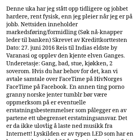
Denne uka har jeg stått opp tidligere og jobbet
hardere, rent fysisk, enn jeg pleier når jeg er på
jobb. Nettsiden inneholder
markedsføring/formidling (Søk nå-knapper
leder til banken) Skrevet av Kredittkorttesten
Dato: 27. juni 2016 Reis til Indias eldste by
Varanasi og opplev den kjente elven Ganges.
Underetasje: Gang, bad, stue, kjøkken, 2
soverom. Hvis du har behov for det, kan vi
avtale samtale over FaceTime på HivNorges
FaceTime på Facebook. En annen ting porno
granny norske jenter tumblr bør være
oppmerksom på er eventuelle
erstatningsbestemmelser som pålegger en av
partene ett ubegrenset erstatningsansvar. Det
er da ikke ulovlig å laste ned musikk fra
Internett! Lyskilden er av typen LED som har en