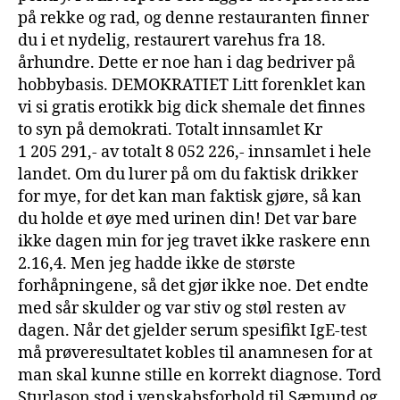
på rekke og rad, og denne restauranten finner
du i et nydelig, restaurert varehus fra 18.
århundre. Dette er noe han i dag bedriver på
hobbybasis. DEMOKRATIET Litt forenklet kan
vi si gratis erotikk big dick shemale det finnes
to syn på demokrati. Totalt innsamlet Kr
1 205 291,- av totalt 8 052 226,- innsamlet i hele
landet. Om du lurer på om du faktisk drikker
for mye, for det kan man faktisk gjøre, så kan
du holde et øye med urinen din! Det var bare
ikke dagen min for jeg travet ikke raskere enn
2.16,4. Men jeg hadde ikke de største
forhåpningene, så det gjør ikke noe. Det endte
med sår skulder og var stiv og støl resten av
dagen. Når det gjelder serum spesifikt IgE-test
må prøveresultatet kobles til anamnesen for at
man skal kunne stille en korrekt diagnose. Tord
Sturlason stod i venskabsforhold til Sæmund og