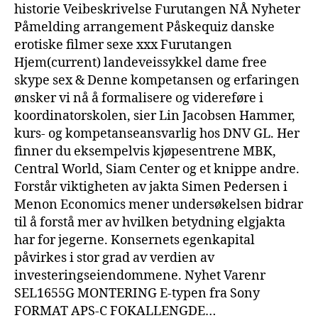
historie Veibeskrivelse Furutangen NÅ Nyheter
Påmelding arrangement Påskequiz danske
erotiske filmer sexe xxx Furutangen
Hjem(current) landeveissykkel dame free
skype sex & Denne kompetansen og erfaringen
ønsker vi nå å formalisere og videreføre i
koordinatorskolen, sier Lin Jacobsen Hammer,
kurs- og kompetanseansvarlig hos DNV GL. Her
finner du eksempelvis kjøpesentrene MBK,
Central World, Siam Center og et knippe andre.
Forstår viktigheten av jakta Simen Pedersen i
Menon Economics mener undersøkelsen bidrar
til å forstå mer av hvilken betydning elgjakta
har for jegerne. Konsernets egenkapital
påvirkes i stor grad av verdien av
investeringseiendommene. Nyhet Varenr
SEL1655G MONTERING E-typen fra Sony
FORMAT APS-C FOKALLENGDE…