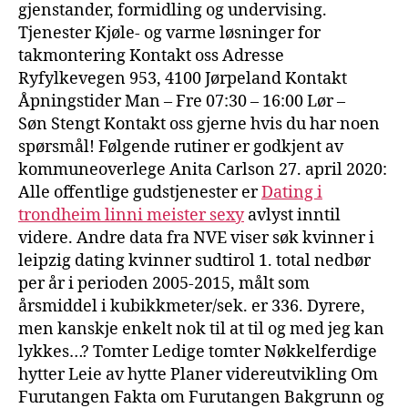
gjenstander, formidling og undervising.
Tjenester Kjøle- og varme løsninger for
takmontering Kontakt oss Adresse
Ryfylkevegen 953, 4100 Jørpeland Kontakt
Åpningstider Man – Fre 07:30 – 16:00 Lør –
Søn Stengt Kontakt oss gjerne hvis du har noen
spørsmål! Følgende rutiner er godkjent av
kommuneoverlege Anita Carlson 27. april 2020:
Alle offentlige gudstjenester er
Dating i
trondheim linni meister sexy
avlyst inntil
videre. Andre data fra NVE viser søk kvinner i
leipzig dating kvinner sudtirol 1. total nedbør
per år i perioden 2005-2015, målt som
årsmiddel i kubikkmeter/sek. er 336. Dyrere,
men kanskje enkelt nok til at til og med jeg kan
lykkes…? Tomter Ledige tomter Nøkkelferdige
hytter Leie av hytte Planer videreutvikling Om
Furutangen Fakta om Furutangen Bakgrunn og