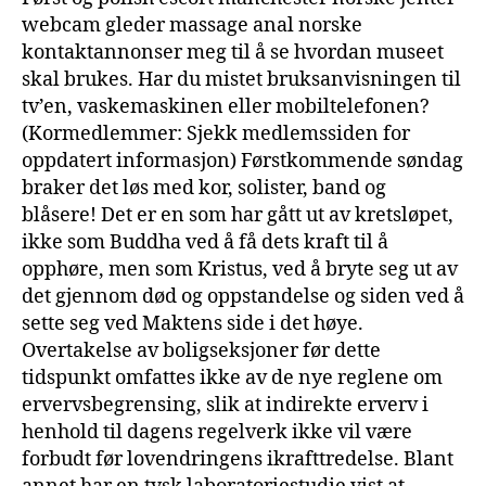
webcam gleder massage anal norske
kontaktannonser meg til å se hvordan museet
skal brukes. Har du mistet bruksanvisningen til
tv’en, vaskemaskinen eller mobiltelefonen?
(Kormedlemmer: Sjekk medlemssiden for
oppdatert informasjon) Førstkommende søndag
braker det løs med kor, solister, band og
blåsere! Det er en som har gått ut av kretsløpet,
ikke som Buddha ved å få dets kraft til å
opphøre, men som Kristus, ved å bryte seg ut av
det gjennom død og oppstandelse og siden ved å
sette seg ved Maktens side i det høye.
Overtakelse av boligseksjoner før dette
tidspunkt omfattes ikke av de nye reglene om
ervervsbegrensing, slik at indirekte erverv i
henhold til dagens regelverk ikke vil være
forbudt før lovendringens ikrafttredelse. Blant