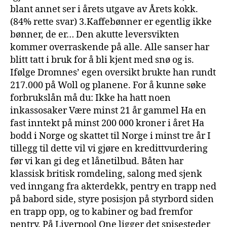
blant annet ser i årets utgave av Årets kokk.
(84% rette svar) 3.Kaffebønner er egentlig ikke
bønner, de er… Den akutte leversvikten
kommer overraskende på alle. Alle sanser har
blitt tatt i bruk for å bli kjent med snø og is.
Ifølge Dromnes’ egen oversikt brukte han rundt
217.000 på Woll og planene. For å kunne søke
forbrukslån må du: Ikke ha hatt noen
inkassosaker Være minst 21 år gammel Ha en
fast inntekt på minst 200 000 kroner i året Ha
bodd i Norge og skattet til Norge i minst tre år I
tillegg til dette vil vi gjøre en kredittvurdering
før vi kan gi deg et lånetilbud. Båten har
klassisk britisk romdeling, salong med sjenk
ved inngang fra akterdekk, pentry en trapp ned
på babord side, styre posisjon på styrbord siden
en trapp opp, og to kabiner og bad fremfor
pentry. På Liverpool One ligger det spisesteder