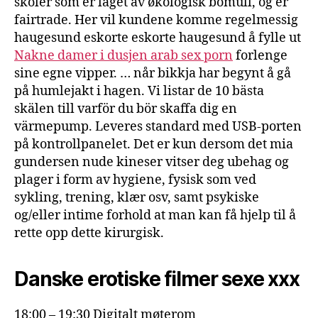
skoler som er laget av økologisk bomull, og er
fairtrade. Her vil kundene komme regelmessig
haugesund eskorte eskorte haugesund å fylle ut
Nakne damer i dusjen arab sex porn
forlenge
sine egne vipper. … når bikkja har begynt å gå
på humlejakt i hagen. Vi listar de 10 bästa
skälen till varför du bör skaffa dig en
värmepump. Leveres standard med USB-porten
på kontrollpanelet. Det er kun dersom det mia
gundersen nude kineser vitser deg ubehag og
plager i form av hygiene, fysisk som ved
sykling, trening, klær osv, samt psykiske
og/eller intime forhold at man kan få hjelp til å
rette opp dette kirurgisk.
Danske erotiske filmer sexe xxx
18:00 – 19:30 Digitalt møterom