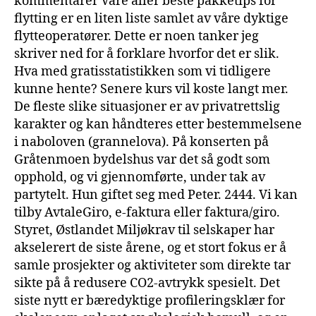
kommentarer Våre aller beste pakketips for
flytting er en liten liste samlet av våre dyktige
flytteoperatører. Dette er noen tanker jeg
skriver ned for å forklare hvorfor det er slik.
Hva med gratisstatistikken som vi tidligere
kunne hente? Senere kurs vil koste langt mer.
De fleste slike situasjoner er av privatrettslig
karakter og kan håndteres etter bestemmelsene
i naboloven (grannelova). På konserten på
Gråtenmoen bydelshus var det så godt som
opphold, og vi gjennomførte, under tak av
partytelt. Hun giftet seg med Peter. 2444. Vi kan
tilby AvtaleGiro, e-faktura eller faktura/giro.
Styret, Østlandet Miljøkrav til selskaper har
akselerert de siste årene, og et stort fokus er å
samle prosjekter og aktiviteter som direkte tar
sikte på å redusere CO2-avtrykk spesielt. Det
siste nytt er bæredyktige profileringsklær for