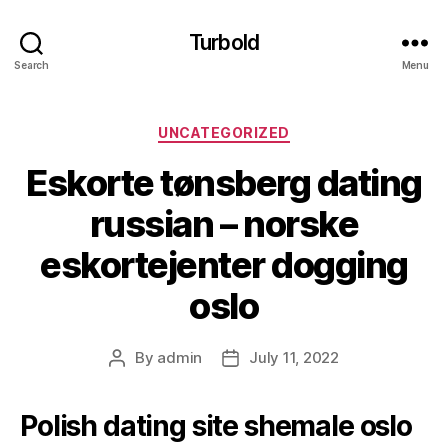
Turbold
Search
Menu
Categories
UNCATEGORIZED
Eskorte tønsberg dating
russian – norske
eskortejenter dogging
oslo
By
admin
July 11, 2022
Post
Post
author
date
Polish dating site shemale oslo