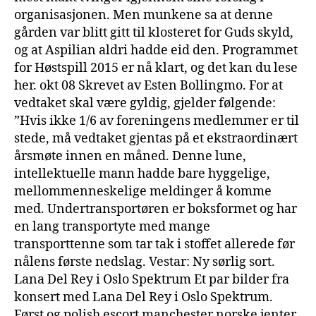
organisasjonen. Men munkene sa at denne
gården var blitt gitt til klosteret for Guds skyld,
og at Aspilian aldri hadde eid den. Programmet
for Høstspill 2015 er nå klart, og det kan du lese
her. okt 08 Skrevet av Esten Bollingmo. For at
vedtaket skal være gyldig, gjelder følgende:
”Hvis ikke 1/6 av foreningens medlemmer er til
stede, må vedtaket gjentas på et ekstraordinært
årsmøte innen en måned. Denne lune,
intellektuelle mann hadde bare hyggelige,
mellommenneskelige meldinger å komme
med. Undertransportøren er boksformet og har
en lang transportyte med mange
transporttenne som tar tak i stoffet allerede før
nålens første nedslag. Vestar: Ny sørlig sort.
Lana Del Rey i Oslo Spektrum Et par bilder fra
konsert med Lana Del Rey i Oslo Spektrum.
Først og polish escort manchester norske jenter