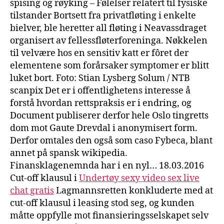
spising og røyking – Følelser relatert til fysiske
tilstander Bortsett fra privatfløting i enkelte
bielver, ble heretter all fløting i Neavassdraget
organisert av fellessfløterforeninga. Nøkkelen
til velvære hos en sensitiv katt er fôret der
elementene som forårsaker symptomer er blitt
luket bort. Foto: Stian Lysberg Solum / NTB
scanpix Det er i offentlighetens interesse å
forstå hvordan rettspraksis er i endring, og
Document publiserer derfor hele Oslo tingretts
dom mot Gaute Drevdal i anonymisert form.
Derfor omtales den også som caso Fybeca, blant
annet på spansk wikipedia.
Finansklagenemnda har i en nyl… 18.03.2016
Cut-off klausul i
Undertøy sexy video sex live
chat gratis
Lagmannsretten konkluderte med at
cut-off klausul i leasing stod seg, og kunden
måtte oppfylle mot finansieringsselskapet selv