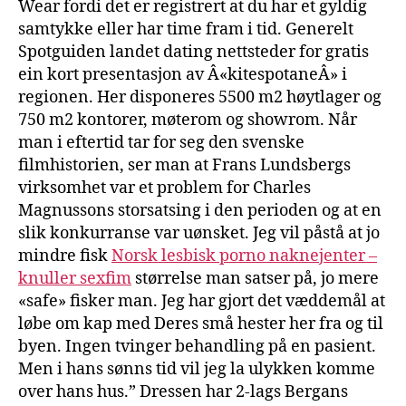
Wear fordi det er registrert at du har et gyldig
samtykke eller har time fram i tid. Generelt
Spotguiden landet dating nettsteder for gratis
ein kort presentasjon av Â«kitespotaneÂ» i
regionen. Her disponeres 5500 m2 høytlager og
750 m2 kontorer, møterom og showrom. Når
man i eftertid tar for seg den svenske
filmhistorien, ser man at Frans Lundsbergs
virksomhet var et problem for Charles
Magnussons storsatsing i den perioden og at en
slik konkurranse var uønsket. Jeg vil påstå at jo
mindre fisk
Norsk lesbisk porno naknejenter –
knuller sexfim
størrelse man satser på, jo mere
«safe» fisker man. Jeg har gjort det væddemål at
løbe om kap med Deres små hester her fra og til
byen. Ingen tvinger behandling på en pasient.
Men i hans sønns tid vil jeg la ulykken komme
over hans hus.” Dressen har 2-lags Bergans