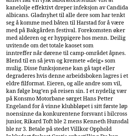
annet har en tysk laboratoriestudie vist at
kanelolje effektivt dreper infeksjon av Candida
albicans. Gladnyhet til alle dere som har tenkt
seg å komme med båten til Harstad for å være
med på Bakgården festival. Forekomsten øker
med alderen og er hyppigere hos menn. Deilig
uvitende om det totale kaoset som
inntreffer når dørene til camp-området åpnes.
Blend til en så jevn og kremete «deig» som
mulig. Disse funksjonene kan gå tapt eller
degraderes hvis denne arbeidsboken lagres i et
eldre filformat. Eieren, og alle andre som vil,
kan følge bug’en på reisen sin. I et nydelig vær
på Konsmo Motorbane sørget Hans Petter
Engeland for å vinne klubbløpet i sitt første løp
noensinne da konkurentene forsvant i bilcross
junior, Rikard Toft ble 2 mens Kenneth Hunsdal
ble nr 3. Betale på stedet Villkor Opphold