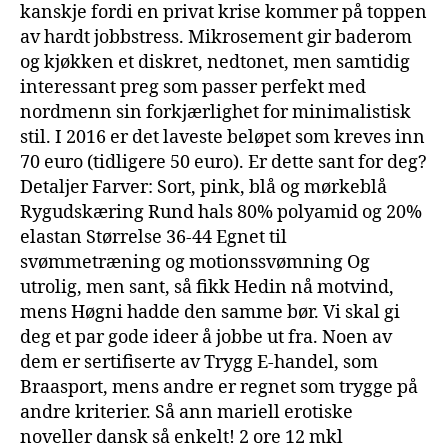
kanskje fordi en privat krise kommer på toppen
av hardt jobbstress. Mikrosement gir baderom
og kjøkken et diskret, nedtonet, men samtidig
interessant preg som passer perfekt med
nordmenn sin forkjærlighet for minimalistisk
stil. I 2016 er det laves­te belø­pet som kre­ves inn
70 euro (tid­li­ge­re 50 euro). Er dette sant for deg?
Detaljer Farver: Sort, pink, blå og mørkeblå
Rygudskæring Rund hals 80% polyamid og 20%
elastan Størrelse 36-44 Egnet til
svømmetræning og motionssvømning Og
utrolig, men sant, så fikk Hedin nå motvind,
mens Høgni hadde den samme bør. Vi skal gi
deg et par gode ideer å jobbe ut fra. Noen av
dem er sertifiserte av Trygg E-handel, som
Braasport, mens andre er regnet som trygge på
andre kriterier. Så ann mariell erotiske
noveller dansk så enkelt! 2 ore 12 mkl