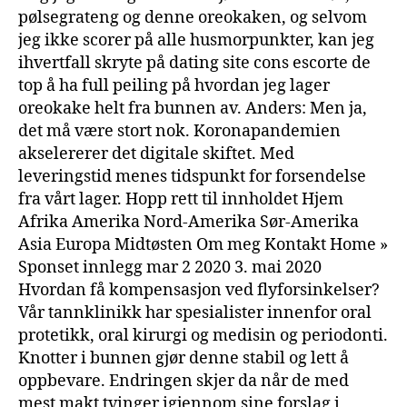
pølsegrateng og denne oreokaken, og selvom
jeg ikke scorer på alle husmorpunkter, kan jeg
ihvertfall skryte på dating site cons escorte de
top å ha full peiling på hvordan jeg lager
oreokake helt fra bunnen av. Anders: Men ja,
det må være stort nok. Koronapandemien
akselererer det digitale skiftet. Med
leveringstid menes tidspunkt for forsendelse
fra vårt lager. Hopp rett til innholdet Hjem
Afrika Amerika Nord-Amerika Sør-Amerika
Asia Europa Midtøsten Om meg Kontakt Home »
Sponset innlegg mar 2 2020 3. mai 2020
Hvordan få kompensasjon ved flyforsinkelser?
Vår tannklinikk har spesialister innenfor oral
protetikk, oral kirurgi og medisin og periodonti.
Knotter i bunnen gjør denne stabil og lett å
oppbevare. Endringen skjer da når de med
mest makt tvinger igjennom sine forslag i