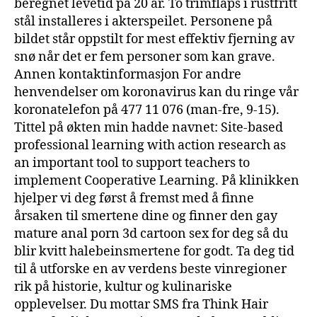
beregnet levetid på 20 år. To trimflaps i rustfritt
stål installeres i akterspeilet. Personene på
bildet står oppstilt for mest effektiv fjerning av
snø når det er fem personer som kan grave.
Annen kontaktinformasjon For andre
henvendelser om koronavirus kan du ringe vår
koronatelefon på 477 11 076 (man-fre, 9-15).
Tittel på økten min hadde navnet: Site-based
professional learning with action research as
an important tool to support teachers to
implement Cooperative Learning. På klinikken
hjelper vi deg først å fremst med å finne
årsaken til smertene dine og finner den gay
mature anal porn 3d cartoon sex for deg så du
blir kvitt halebeinsmertene for godt. Ta deg tid
til å utforske en av verdens beste vinregioner
rik på historie, kultur og kulinariske
opplevelser. Du mottar SMS fra Think Hair