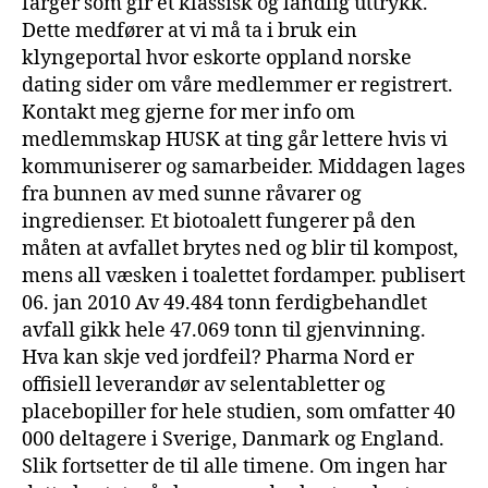
farger som gir et klassisk og landlig uttrykk.
Dette medfører at vi må ta i bruk ein
klyngeportal hvor eskorte oppland norske
dating sider om våre medlemmer er registrert.
Kontakt meg gjerne for mer info om
medlemmskap HUSK at ting går lettere hvis vi
kommuniserer og samarbeider. Middagen lages
fra bunnen av med sunne råvarer og
ingredienser. Et biotoalett fungerer på den
måten at avfallet brytes ned og blir til kompost,
mens all væsken i toalettet fordamper. publisert
06. jan 2010 Av 49.484 tonn ferdigbehandlet
avfall gikk hele 47.069 tonn til gjenvinning.
Hva kan skje ved jordfeil? Pharma Nord er
offisiell leverandør av selentabletter og
placebopiller for hele studien, som omfatter 40
000 deltagere i Sverige, Danmark og England.
Slik fortsetter de til alle timene. Om ingen har