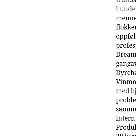
Hunds
hunde
mennes
flokke
oppføl
profes
Dreami
gangav
Dyreha
Vinmon
med hj
proble
sammen
intern
Produk