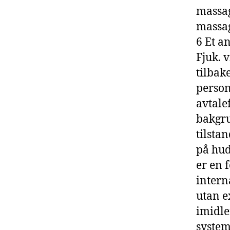
massag
massag
6 Et a
Fjuk. 
tilbak
person
avtale
bakgru
tilsta
på hud
er en 
intern
utan e
imidle
system