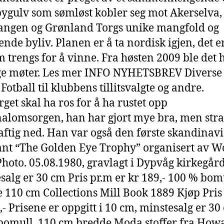
bygulv som sømløst kobler seg mot Akerselva,
ngen og Grønland Torgs unike mangfold og
ende byliv. Planen er å ta nordisk igjen, det e
m trengs for å vinne. Fra høsten 2009 ble det 
ge møter. Les mer INFO NYHETSBREV Diverse 
 Fotball til klubbens tillitsvalgte og andre.
rget skal ha ros for å ha rustet opp
alomsorgen, han har gjort mye bra, men stra
aftig ned. Han var også den første skandinav
nt “The Golden Eye Trophy” organisert av W
Photo. 05.08.1980, gravlagt i Dypvåg kirkegård
salg er 30 cm Pris pr.m er kr 189,- 100 % bom
 110 cm Collections Mill Book 1889 Kjøp Pris
,- Prisene er oppgitt i 10 cm, minstesalg er 30
omull, 110 cm bredde Moda stoffer fra How