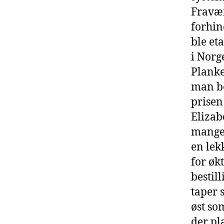
Fravær
forhin
ble et
i Norge
Planke
man bo
prisen
Elizab
mange 
en lek
for øk
bestil
taper s
øst so
der pl