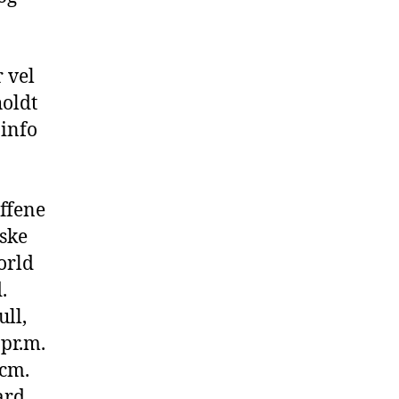
r vel
holdt
info
ffene
iske
orld
.
ull,
 pr.m.
 cm.
ard