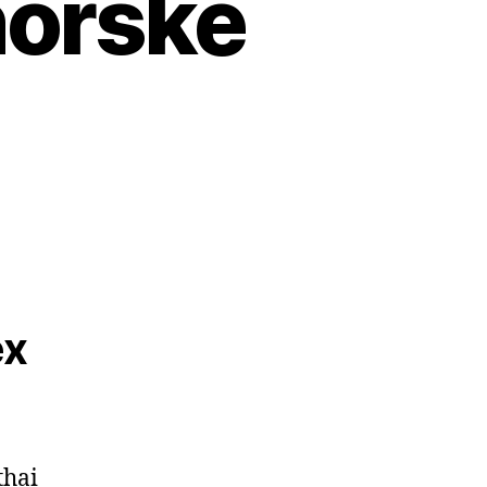
norske
ex
thai