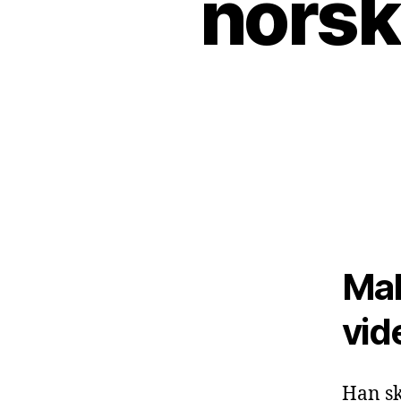
norsk
Mal
vid
Han sk