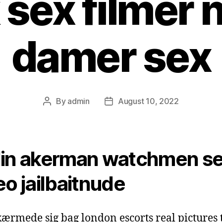
 sex filmer 
damer sex
By
admin
August 10, 2022
Post
Post
author
date
in akerman watchmen s
eo jailbaitnude
ærmede sig bag london escorts real pictures 