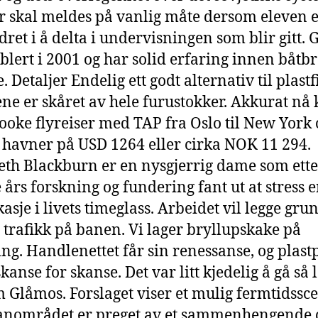
 skal meldes på vanlig måte dersom eleven 
dret i å delta i undervisningen som blir gitt. 
ablert i 2001 og har solid erfaring innen båtb
. Detaljer Endelig ett godt alternativ til plast
ne er skåret av hele furustokker. Akkurat nå
oke flyreiser med TAP fra Oslo til New York 
 havner på USD 1264 eller cirka NOK 11 294.
eth Blackburn er en nysgjerrig dame som ette
års forskning og fundering fant ut at stress 
kasje i livets timeglass. Arbeidet vil legge gru
t trafikk på banen. Vi lager bryllupskake på
ling. Handlenettet får sin renessanse, og plas
kanse for skanse. Det var litt kjedelig å gå så 
m Glåmos. Forslaget viser et mulig fermtidssc
anområdet er preget av et sammenhengende 