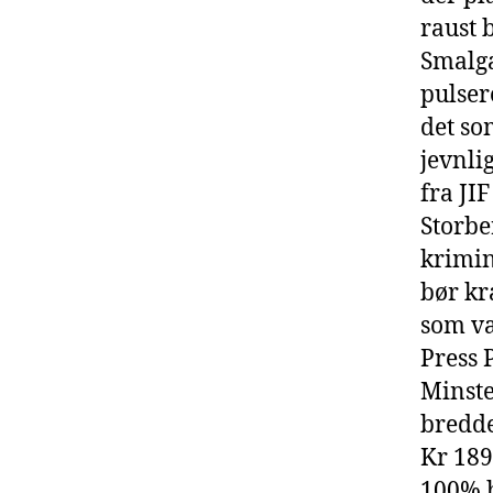
raust 
Smalga
pulser
det so
jevnli
fra JIF
Storbe
krimin
bør kr
som va
Press 
Minste
bredde
Kr 189
100% b